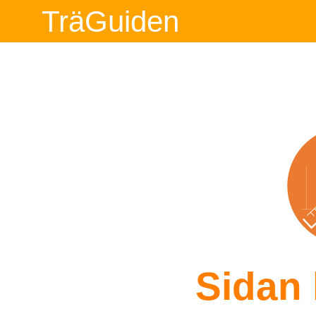
TräGuiden
Sidan 