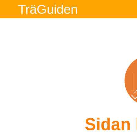
TräGuiden
Sidan 