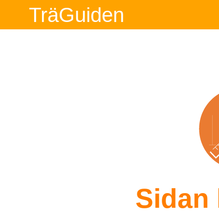
TräGuiden
Sidan 