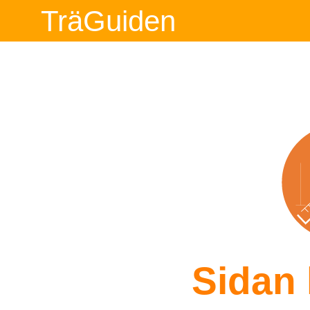
TräGuiden
Sidan 