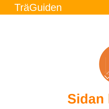
TräGuiden
Sidan 