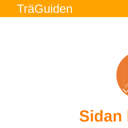
TräGuiden
Sidan 