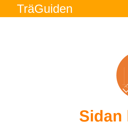
TräGuiden
Sidan 