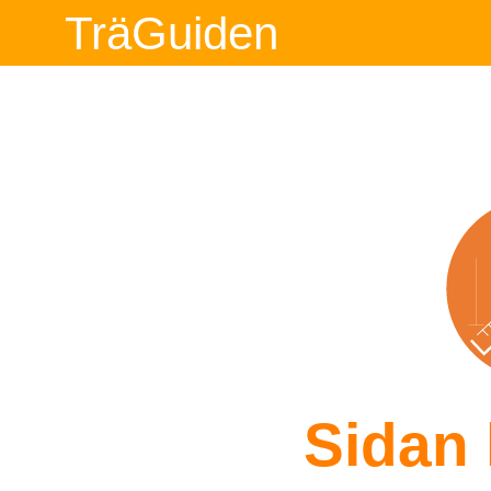
TräGuiden
Sidan 