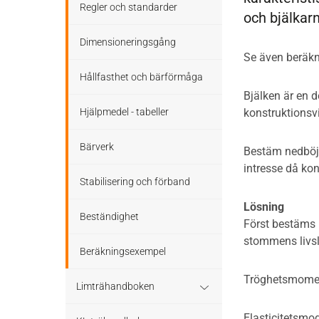
Stomme
Regler och standarder
och bjälkar
Tak
Stomkomplettering
Dimensioneringsgång
Se även beräkn
Altaner och balkonger
Trädäck
Hållfasthet och bärförmåga
Bjälken är en d
Ljudisolering
Bullerskärmar
Hjälpmedel - tabeller
konstruktionsvi
Bullerskärmar
Träbroar
Bärverk
Bestäm nedböjni
intresse då ko
Staket, plank och spaljé
Stabilisering och förband
Träbroar
Lösning
Beständighet
Först bestäms n
stommens livs
Beräkningsexempel
Tröghetsmome
Limträhandboken
Elasticitetsmo