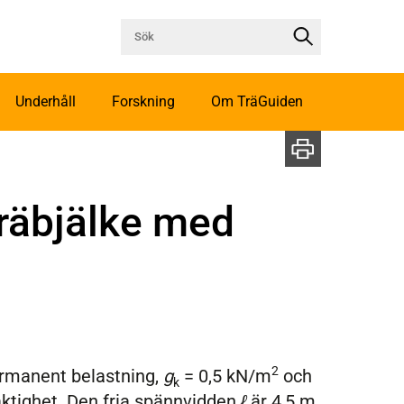
Underhåll
Forskning
Om TräGuiden
träbjälke med
2
permanent belastning,
g
= 0,5 kN/m
och
k
tighet. Den fria spännvidden
ℓ
är 4,5 m