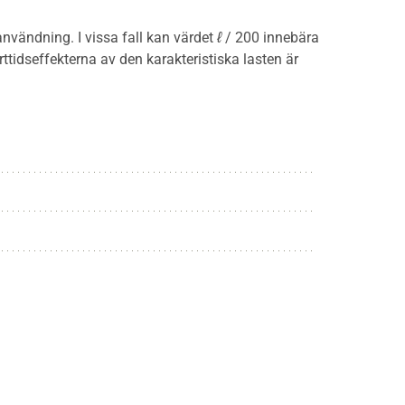
vändning. I vissa fall kan värdet
ℓ
/ 200 innebära
rttidseffekterna av den karakteristiska lasten är