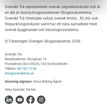
Klimatkalkylator hallar
Svenskt Trä representerar svensk sågverksindustri och är
Projektering av trähus - generellt
en del av branschorganisationen Skogsindustrierna.
Byggsystem
Svenskt Trä företräder också svensk limträ- , KL-trä- och
förpackningsindustri samt har ett nära samarbete med
Fasadsystem i skivmaterial
svensk bygghandel och trävarugrossisterna.
Bullerskärmar och andra utomhuskonstruktioner
Träbroar
© Föreningen Sveriges Skogsindustrier, 2026.
Byggnation och utförande
Planering
Svenskt Trä
Utförande
Besöksadress: Storgatan 19
Produkter
Postadress: Box 55525, 102 04 Stockholm
Telefon:
08-762 72 60
Konstruktionsvirke
info@svenskttra.se
Konstruktionsvirke Behandlat
Ansvarig utgivare:
Anna Ryberg Ågren
Konstruktionsvirke Obehandlat
Hitta Svenskt Trä här:
Konstruktionsvirke Fingerskarvat
Konstruktionsvirke Fingerskarvat Obehandlat
Limträ