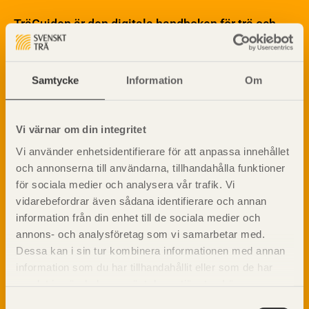
Materialet trä
TräGuiden är den digitala handboken för trä och
Skogsbruk
träbyggande och innehåller information om
Barrträdets uppbyggnad
materialet trä samt instruktioner för byggande
med trä.
Träets egenskaper och kvalitet
Samtycke
Information
Om
Sågverksprocessen
Träbaserade produkter
Dela på
Kemisk behandling
Vi värnar om din integritet
Fakta om Limträ
Vi använder enhetsidentifierare för att anpassa innehållet
Byggfysik
och annonserna till användarna, tillhandahålla funktioner
Fukt
Prenumerera på TräGuidens nyhetsbrev!
för sociala medier och analysera vår trafik. Vi
Värmeisolering och lufttäthet
vidarebefordrar även sådana identifierare och annan
Ljud
information från din enhet till de sociala medier och
Brandsäkerhet
annons- och analysföretag som vi samarbetar med.
Brandsäkerhet
Dessa kan i sin tur kombinera informationen med annan
Byggnadsklasser och verksamhetsklasser
information som du har tillhandahållit eller som de har
Brandförlopp i byggnader
samlat in när du har använt deras tjänster. Läs mer om
vår
integritetspolicy
och
kakpolicy
.
Brandtekniska funktionskrav
Samtyckesval