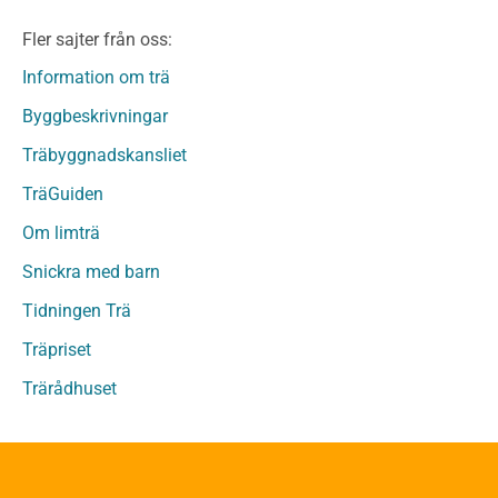
Limträ Obehandlat
Fler sajter från oss:
Fanerträ
Fanerträ Obehandlat
Information om trä
Träpaneler och utvändigt beklädnadsvirke
Byggbeskrivningar
Träpanel och Utvändig beklädnad Behandlat
Träbyggnadskansliet
Träpanel och utvändig beklädnad Obehandlat
Trägolv
TräGuiden
Trägolv Behandlat
Om limträ
Trägolv Obehandlat
Snickra med barn
Sågat virke
Sågat virke Behandlat
Tidningen Trä
Sågat virke Obehandlat
Träpriset
Övriga träprodukter
Trärådhuset
Övrigt byggvirke
Trall
Underlagsspont
Sparrar