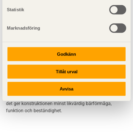
råd (application rules). Principerna är:
Statistik
allmänna bestämmelser och definitioner till vilka inga
Marknadsföring
alternativ ges, samt
krav och analysmodeller för vilka inga alternativ är
tillåtna.
Godkänn
Råd är allmänt erkända tillämpningsregler som stämmer
Tillåt urval
med principerna och uppfyller dessas krav. Det är tillåtet
att använda alternativa tillämpningsregler vid
Avvisa
dimensioneringen. Men då ska man kunna påvisa att
alternativet stämmer med de angivna principerna, och att
det ger konstruktionen minst likvärdig bärförmåga,
funktion och beständighet.