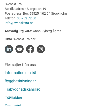
Planering
Svenskt Trä
Utförande
Besöksadress: Storgatan 19
Produkter
Postadress: Box 55525, 102 04 Stockholm
Telefon:
08-762 72 60
Konstruktionsvirke
info@svenskttra.se
Konstruktionsvirke Behandlat
Ansvarig utgivare:
Anna Ryberg Ågren
Konstruktionsvirke Obehandlat
Hitta Svenskt Trä här:
Konstruktionsvirke Fingerskarvat
Konstruktionsvirke Fingerskarvat Obehandlat
Limträ
Limträ Obehandlat
Fler sajter från oss:
Fanerträ
Fanerträ Obehandlat
Information om trä
Träpaneler och utvändigt beklädnadsvirke
Byggbeskrivningar
Träpanel och Utvändig beklädnad Behandlat
Träbyggnadskansliet
Träpanel och utvändig beklädnad Obehandlat
Trägolv
TräGuiden
Trägolv Behandlat
Om limträ