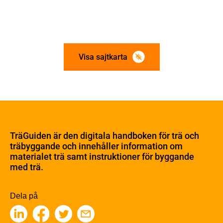
Visa sajtkarta
Om trä
Materialet trä
TräGuiden är den digitala handboken för trä och
Skogsbruk
träbyggande och innehåller information om
Barrträdets uppbyggnad
materialet trä samt instruktioner för byggande
med trä.
Träets egenskaper och kvalitet
Sågverksprocessen
Träbaserade produkter
Dela på
Kemisk behandling
Fakta om Limträ