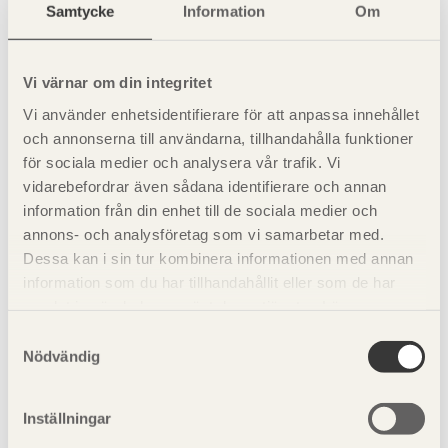
I korthet fastläggs att:
Samtycke
Information
Om
eurokoderna är obligatoriska att använda för
Vi värnar om din integritet
produkter, vars bärförmåga ska deklareras vid CE-
Vi använder enhetsidentifierare för att anpassa innehållet
märkning
och annonserna till användarna, tillhandahålla funktioner
eurokoderna rekommenderas för byggnadsverk, dock
för sociala medier och analysera vår trafik. Vi
får alternativa metoder förekomma
vidarebefordrar även sådana identifierare och annan
information från din enhet till de sociala medier och
annons- och analysföretag som vi samarbetar med.
Regelbunden revidering av eurokoderna ska garantera att
Dessa kan i sin tur kombinera informationen med annan
de hålls ajour med den tekniska utvecklingen. Utveckling
information som du har tillhandahållit eller som de har
av undervisningsmaterial och dimensioneringshjälpmedel
samlat in när du har använt deras tjänster. Läs mer om
såsom dataprogram anses vara viktiga för eurokodernas
vår
integritetspolicy
och
kakpolicy
.
Samtyckesval
framgång.
Nödvändig
Eurokoderna behandlar endast krav avseende
konstruktioners bärförmåga, deformationer och
Inställningar
beständighet. Texten är indelad i principer (principles) och