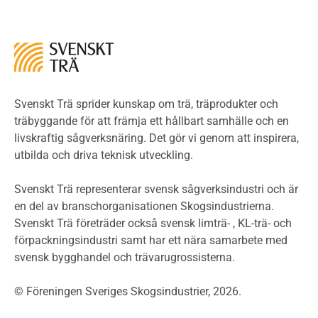
Kontroll av utförande
Miljö
Miljöeffekter
LCA
Miljöpolitik och miljömål
Miljödeklarationer och märkning
Svenskt Trä sprider kunskap om trä, träprodukter och
Termer och förkortningar
träbyggande för att främja ett hållbart samhälle och en
livskraftig sågverksnäring. Det gör vi genom att inspirera,
Planering
utbilda och driva teknisk utveckling.
Planera ett träbygge
Klimatkalkylator hallar
Svenskt Trä representerar svensk sågverksindustri och är
Projektering av trähus - generellt
en del av branschorganisationen Skogsindustrierna.
Byggsystem
Svenskt Trä företräder också svensk limträ- , KL-trä- och
förpackningsindustri samt har ett nära samarbete med
Fasadsystem i skivmaterial
svensk bygghandel och trävarugrossisterna.
Bullerskärmar och andra utomhuskonstruktioner
Träbroar
© Föreningen Sveriges Skogsindustrier, 2026.
Byggnation och utförande