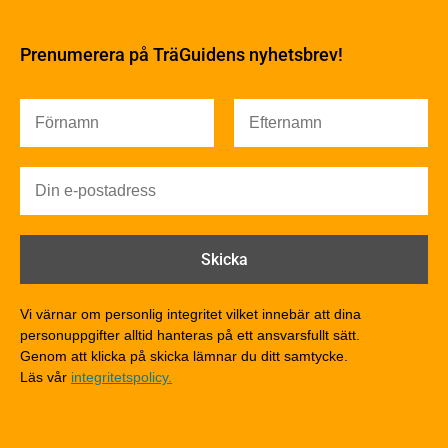
Byggfysik
Fukt
Prenumerera på TräGuidens nyhetsbrev!
Värmeisolering och lufttäthet
Ljud
Brandsäkerhet
Brandsäkerhet
Byggnadsklasser och verksamhetsklasser
Brandförlopp i byggnader
Brandtekniska funktionskrav
Brandklasser för material och konstruktioner
Träkonstruktioners brandmotstånd
Detaljlösningar
Vi värnar om personlig integritet vilket innebär att dina
Träytors brandegenskaper
personuppgifter alltid hanteras på ett ansvarsfullt sätt.
Tekniska byten med sprinkler
Genom att klicka på skicka lämnar du ditt samtycke.
Läs vår
integritetspolicy.
Riskvärdering i flervåningsbostadshus
Brandstandarder
Brandstatistik för flervåningsträhus