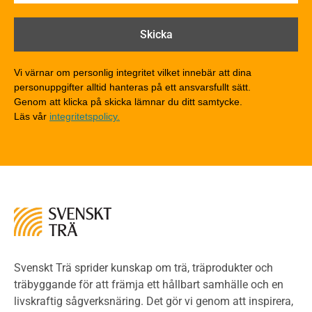
Brandtekniska funktionskrav
Brandklasser för material och konstruktioner
Träkonstruktioners brandmotstånd
Detaljlösningar
Vi värnar om personlig integritet vilket innebär att dina
Träytors brandegenskaper
personuppgifter alltid hanteras på ett ansvarsfullt sätt.
Tekniska byten med sprinkler
Genom att klicka på skicka lämnar du ditt samtycke.
Läs vår
integritetspolicy.
Riskvärdering i flervåningsbostadshus
Brandstandarder
Brandstatistik för flervåningsträhus
Kontroll av utförande
Miljö
Miljöeffekter
LCA
Miljöpolitik och miljömål
Miljödeklarationer och märkning
Svenskt Trä sprider kunskap om trä, träprodukter och
Termer och förkortningar
träbyggande för att främja ett hållbart samhälle och en
livskraftig sågverksnäring. Det gör vi genom att inspirera,
Planering