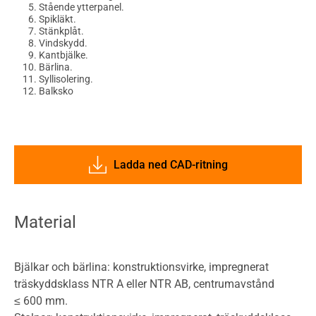
Stående ytterpanel.
Spikläkt.
Stänkplåt.
Vindskydd.
Kantbjälke.
Bärlina.
Syllisolering.
Balksko
Ladda ned CAD-ritning
Material
Bjälkar och bärlina: konstruktionsvirke, impregnerat
träskyddsklass NTR A eller NTR AB, centrumavstånd
≤ 600 mm.