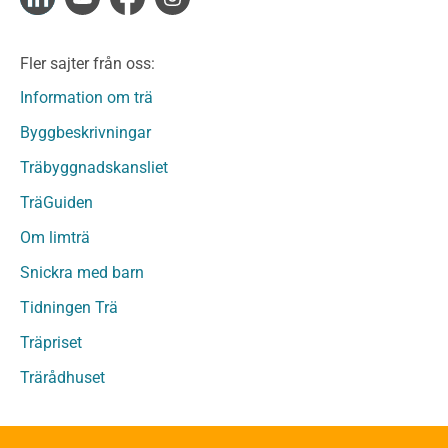
Limträ
Limträ Obehandlat
Fler sajter från oss:
Fanerträ
Fanerträ Obehandlat
Information om trä
Träpaneler och utvändigt beklädnadsvirke
Byggbeskrivningar
Träpanel och Utvändig beklädnad Behandlat
Träbyggnadskansliet
Träpanel och utvändig beklädnad Obehandlat
Trägolv
TräGuiden
Trägolv Behandlat
Om limträ
Trägolv Obehandlat
Snickra med barn
Sågat virke
Sågat virke Behandlat
Tidningen Trä
Sågat virke Obehandlat
Träpriset
Övriga träprodukter
Trärådhuset
Övrigt byggvirke
Trall
Underlagsspont