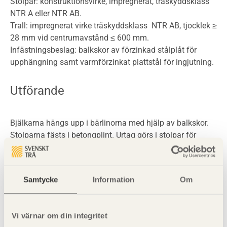
Stolpar: konstruktionsvirke, impregnerat, träskyddsklass
NTR A eller NTR AB.
Trall: impregnerat virke träskyddsklass NTR AB, tjocklek ≥
28 mm vid centrumavstånd ≤ 600 mm.
Infästningsbeslag: balkskor av förzinkad stålplåt för
upphängning samt varmförzinkat plattstål för ingjutning.
Utförande
Bjälkarna hängs upp i bärlinorna med hjälp av balkskor.
Stolparna fästs i betongplint. Urtag görs i stolpar för
bärlinan. Vid större altaner (djup > 3,6 m) bör upplag
utföras med bärlina på plintar även mot byggnaden. Trall
av impregnerad furu som är 120 mm bred bör monteras
Samtycke
Information
Om
med 126 mm kant-till-kantavstånd. För andra träslag och
bredder gäller andra kant-till-kantavstånd enligt särskild
tabell från Svenskt Trä.
Vi värnar om din integritet
Altanbjälklag ≥ 500 mm över mark ska ha räcke.