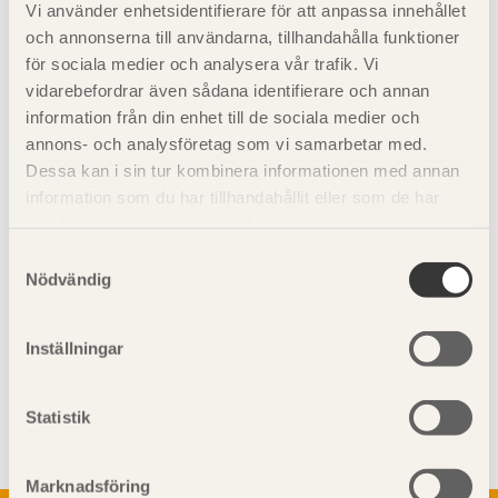
Vi använder enhetsidentifierare för att anpassa innehållet
och annonserna till användarna, tillhandahålla funktioner
Se även
för sociala medier och analysera vår trafik. Vi
vidarebefordrar även sådana identifierare och annan
information från din enhet till de sociala medier och
Konstruktiv utformning
annons- och analysföretag som vi samarbetar med.
Dimensionering
Dessa kan i sin tur kombinera informationen med annan
information som du har tillhandahållit eller som de har
samlat in när du har använt deras tjänster. Läs mer om
vår
integritetspolicy
och
kakpolicy
.
Samtyckesval
Nödvändig
Inställningar
Visa sajtkarta
Statistik
Marknadsföring