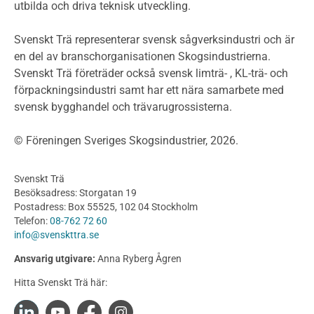
utbilda och driva teknisk utveckling.
Planera ett träbygge
Klimatkalkylator hallar
Svenskt Trä representerar svensk sågverksindustri och är
Projektering av trähus - generellt
en del av branschorganisationen Skogsindustrierna.
Byggsystem
Svenskt Trä företräder också svensk limträ- , KL-trä- och
förpackningsindustri samt har ett nära samarbete med
Fasadsystem i skivmaterial
svensk bygghandel och trävarugrossisterna.
Bullerskärmar och andra utomhuskonstruktioner
Träbroar
© Föreningen Sveriges Skogsindustrier, 2026.
Byggnation och utförande
Planering
Svenskt Trä
Utförande
Besöksadress: Storgatan 19
Produkter
Postadress: Box 55525, 102 04 Stockholm
Telefon:
08-762 72 60
Konstruktionsvirke
info@svenskttra.se
Konstruktionsvirke Behandlat
Ansvarig utgivare:
Anna Ryberg Ågren
Konstruktionsvirke Obehandlat
Hitta Svenskt Trä här:
Konstruktionsvirke Fingerskarvat
Konstruktionsvirke Fingerskarvat Obehandlat