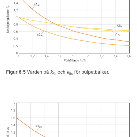
Figur 6.5
Värden på
k
och
k
för pulpetbalkar.
δb
δs