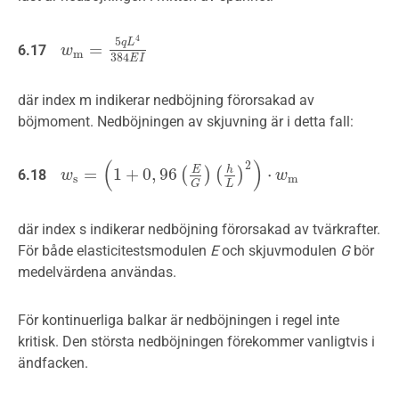
4
5
q
L
=
6.17
w
w
m
=
5
q
L
4
384
E
I
m
384
E
I
där index m indikerar nedböjning förorsakad av
böjmoment. Nedböjningen av skjuvning är i detta fall:
(
)
2
h
=
1
+
0
,
96
⋅
E
(
)
(
)
6.18
w
w
s
=
(
1
+
0
,
96
(
E
G
)
(
h
L
)
2
)
⋅
w
m
w
s
m
L
G
där index s indikerar nedböjning förorsakad av tvärkrafter.
För både elasticitestsmodulen
E
och skjuvmodulen
G
bör
medelvärdena användas.
För kontinuerliga balkar är nedböjningen i regel inte
kritisk. Den största nedböjningen förekommer vanligtvis i
ändfacken.