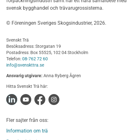
förpackningsindustri samt har ett nära samarbete med
Fasadsystem i skivmaterial
svensk bygghandel och trävarugrossisterna.
Bullerskärmar och andra utomhuskonstruktioner
Träbroar
© Föreningen Sveriges Skogsindustrier, 2026.
Byggnation och utförande
Planering
Svenskt Trä
Utförande
Besöksadress: Storgatan 19
Produkter
Postadress: Box 55525, 102 04 Stockholm
Telefon:
08-762 72 60
Konstruktionsvirke
info@svenskttra.se
Konstruktionsvirke Behandlat
Ansvarig utgivare:
Anna Ryberg Ågren
Konstruktionsvirke Obehandlat
Hitta Svenskt Trä här:
Konstruktionsvirke Fingerskarvat
Konstruktionsvirke Fingerskarvat Obehandlat
Limträ
Limträ Obehandlat
Fler sajter från oss:
Fanerträ
Fanerträ Obehandlat
Information om trä
Träpaneler och utvändigt beklädnadsvirke