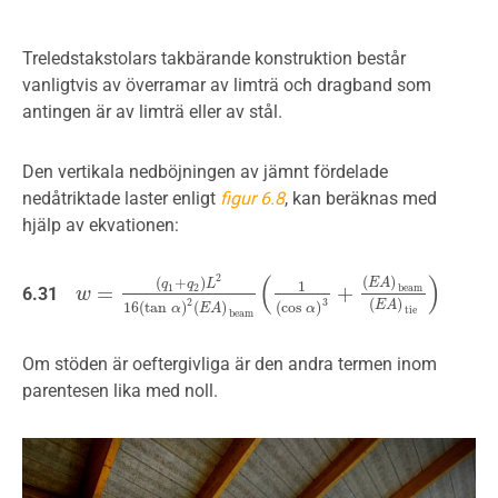
Treledstakstolars takbärande konstruktion består
vanligtvis av överramar av limträ och dragband som
antingen är av limträ eller av stål.
Den vertikala nedböjningen av jämnt fördelade
nedåtriktade laster enligt
figur 6.8
, kan beräknas med
hjälp av ekvationen:
(
)
2
(
)
(
+
)
E
A
q
q
L
1
=
+
1
2
b
e
a
m
6.31
w
w
=
(
q
1
+
q
2
)
L
2
16
(
tan
α
)
2
(
E
A
)
b
e
a
m
(
1
(
cos
α
)
3
+
(
E
A
)
b
e
a
2
3
(
)
E
A
16
(
tan
)
(
)
(
cos
)
α
E
A
α
t
i
e
b
e
a
m
Om stöden är oeftergivliga är den andra termen inom
parentesen lika med noll.