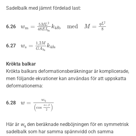
Sadelbalk med jämnt fördelad last:
2
2
q
L
5
M
L
=
m
e
d
=
6.26
w
w
m
=
5
M
L
2
48
E
k
I
h
s
k
4
δ
b
m
e
d
M
=
M
q
L
2
8
m
4
b
δ
8
48
E
I
h
s
1
,
2
M
=
6.27
w
w
s
=
1
,
2
M
G
A
h
k
s
k
4
δ
s
s
4
s
δ
G
A
h
s
Krökta balkar
Krökta balkars deformationsberäkningar är komplicerade,
men följande ekvationer kan användas för att uppskatta
deformationerna:
w
q
=
6.28
w
w
=
w
q
(
cos
α
+
β
2
)
(
)
+
α
β
cos
2
Här är
w
den beräknade nedböjningen för en symmetrisk
q
sadelbalk som har samma spännvidd och samma