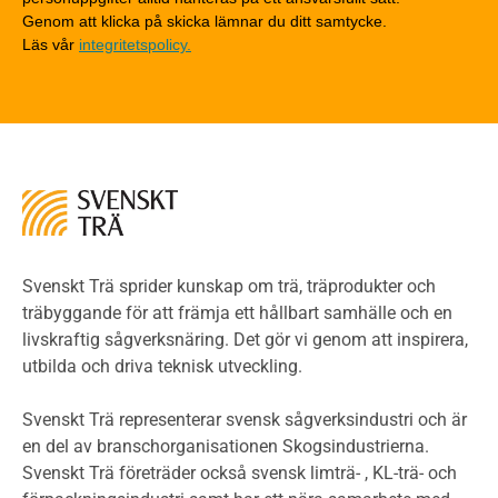
Tekniska byten med sprinkler
Genom att klicka på skicka lämnar du ditt samtycke.
Läs vår
integritetspolicy.
Riskvärdering i flervåningsbostadshus
Brandstandarder
Brandstatistik för flervåningsträhus
Kontroll av utförande
Miljö
Miljöeffekter
LCA
Miljöpolitik och miljömål
Miljödeklarationer och märkning
Svenskt Trä sprider kunskap om trä, träprodukter och
Termer och förkortningar
träbyggande för att främja ett hållbart samhälle och en
livskraftig sågverksnäring. Det gör vi genom att inspirera,
Planering
utbilda och driva teknisk utveckling.
Planera ett träbygge
Klimatkalkylator hallar
Svenskt Trä representerar svensk sågverksindustri och är
Projektering av trähus - generellt
en del av branschorganisationen Skogsindustrierna.
Byggsystem
Svenskt Trä företräder också svensk limträ- , KL-trä- och