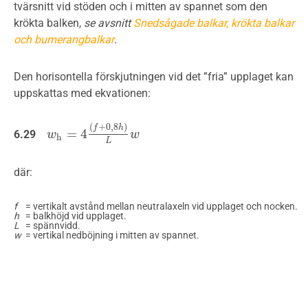
tvärsnitt vid stöden och i mitten av spannet som den
krökta balken,
se avsnitt
Snedsågade balkar, krökta balkar
och bumerangbalkar
.
Den horisontella förskjutningen vid det ”fria” upplaget kan
uppskattas med ekvationen:
(
+
0
,
8
)
f
h
=
4
6.29
w
w
h
=
4
(
f
+
0
,
8
h
)
L
w
w
h
L
där:
f
= vertikalt avstånd mellan neutralaxeln vid upplaget och nocken.
h
= balkhöjd vid upplaget.
L
= spännvidd.
w
= vertikal nedböjning i mitten av spannet.