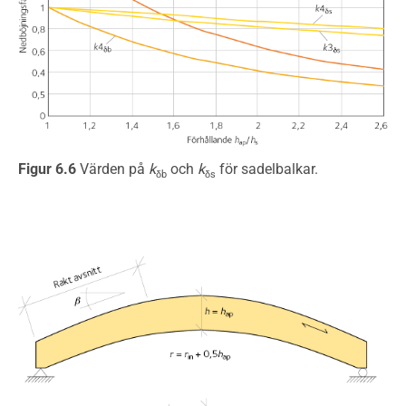
Figur 6.6
Värden på
k
och
k
för sadelbalkar.
δb
δs