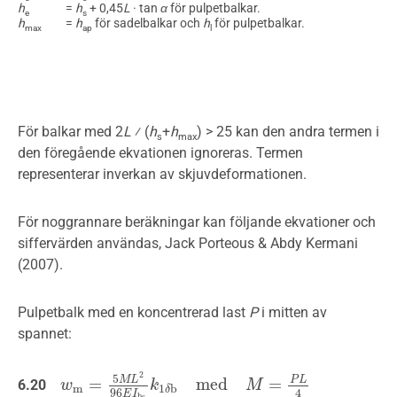
h
=
h
+ 0,45
L
· tan
α
för pulpetbalkar.
e
s
h
=
h
för sadelbalkar och
h
för pulpetbalkar.
max
ap
l
För balkar med 2
L
⁄ (
h
+
h
) > 25 kan den andra termen i
s
max
den föregående ekvationen ignoreras. Termen
representerar inverkan av skjuvdeformationen.
För noggrannare beräkningar kan följande ekvationer och
siffervärden användas, Jack Porteous & Abdy Kermani
(2007).
Pulpetbalk med en koncentrerad last
P
i mitten av
spannet:
2
5
M
L
=
m
e
d
=
P
L
6.20
w
w
m
=
5
M
L
2
96
E
k
I
h
s
k
1
δ
b
m
e
d
M
=
M
P
L
4
m
1
b
δ
4
96
E
I
h