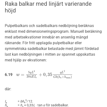
Raka balkar med linjärt varierande
höjd
Pulpetbalkars och sadelbalkars nedböjning beräknas
enklast med dimensioneringsprogram. Manuell beräkning
med arbetsekvationer innebär en ansenlig mängd
räknande. För fritt upplagda pulpetbalkar eller
symmetriska sadelbalkar belastade med jämnt fördelad
last kan nedböjningen i mitten av spannet uppskattas
med hjälp av ekvationen:
4
2
5
q
L
q
L
=
+
0
,
35
6.19
w
w
=
5
q
L
4
384
E
I
e
+
0
,
35
q
L
2
G
b
(
h
s
+
h
m
a
x
)
384
(
+
)
E
I
G
b
h
h
e
s
m
a
x
där:
3
=
bh
∕ 12.
I
e
e
h
=
h
+ 0,33
L
· tan
α
för sadelbalkar.
e
s