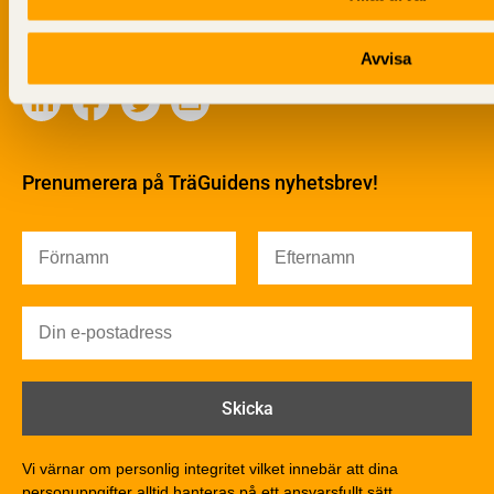
Sågverksprocessen
Träbaserade produkter
Avvisa
Dela på
Kemisk behandling
Fakta om Limträ
Byggfysik
Fukt
Prenumerera på TräGuidens nyhetsbrev!
Värmeisolering och lufttäthet
Ljud
Brandsäkerhet
Brandsäkerhet
Byggnadsklasser och verksamhetsklasser
Brandförlopp i byggnader
Brandtekniska funktionskrav
Brandklasser för material och konstruktioner
Träkonstruktioners brandmotstånd
Detaljlösningar
Vi värnar om personlig integritet vilket innebär att dina
Träytors brandegenskaper
personuppgifter alltid hanteras på ett ansvarsfullt sätt.