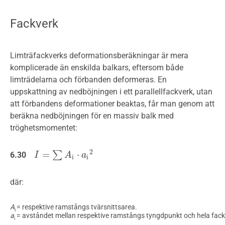
Fackverk
Limträfackverks deformationsberäkningar är mera
komplicerade än enskilda balkars, eftersom både
limträdelarna och förbanden deformeras. En
uppskattning av nedböjningen i ett parallellfackverk, utan
att förbandens deformationer beaktas, får man genom att
beräkna nedböjningen för en massiv balk med
tröghetsmomentet:
2
=
⋅
∑
6.30
I
I
=
∑
A
i
⋅
a
i
2
A
a
i
i
där:
A
= respektive ramstångs tvärsnittsarea.
i
a
= avståndet mellan respektive ramstångs tyngdpunkt och hela fac
i