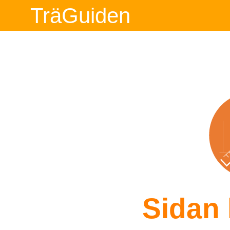
TräGuiden
Sidan 