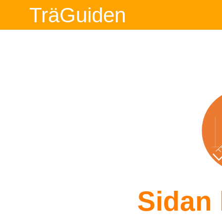
TräGuiden
Sidan 