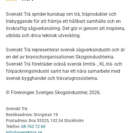
Miljöpolitik och miljömål
Miljödeklarationer och märkning
Svenskt Trä sprider kunskap om trä, träprodukter och
Termer och förkortningar
träbyggande för att främja ett hållbart samhälle och en
livskraftig sågverksnäring. Det gör vi genom att inspirera,
Planering
utbilda och driva teknisk utveckling.
Planera ett träbygge
Klimatkalkylator hallar
Svenskt Trä representerar svensk sågverksindustri och är
Projektering av trähus - generellt
en del av branschorganisationen Skogsindustrierna.
Byggsystem
Svenskt Trä företräder också svensk limträ- , KL-trä- och
förpackningsindustri samt har ett nära samarbete med
Fasadsystem i skivmaterial
svensk bygghandel och trävarugrossisterna.
Bullerskärmar och andra utomhuskonstruktioner
Träbroar
© Föreningen Sveriges Skogsindustrier, 2026.
Byggnation och utförande
Planering
Svenskt Trä
Utförande
Besöksadress: Storgatan 19
Produkter
Postadress: Box 55525, 102 04 Stockholm
Telefon:
08-762 72 60
Konstruktionsvirke
info@svenskttra.se