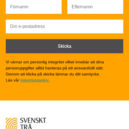
Brandsäkerhet
Brandsäkerhet
Byggnadsklasser och verksamhetsklasser
Brandförlopp i byggnader
Brandtekniska funktionskrav
Brandklasser för material och konstruktioner
Träkonstruktioners brandmotstånd
Detaljlösningar
Vi värnar om personlig integritet vilket innebär att dina
Träytors brandegenskaper
personuppgifter alltid hanteras på ett ansvarsfullt sätt.
Tekniska byten med sprinkler
Genom att klicka på skicka lämnar du ditt samtycke.
Läs vår
integritetspolicy.
Riskvärdering i flervåningsbostadshus
Brandstandarder
Brandstatistik för flervåningsträhus
Kontroll av utförande
Miljö
Miljöeffekter
LCA