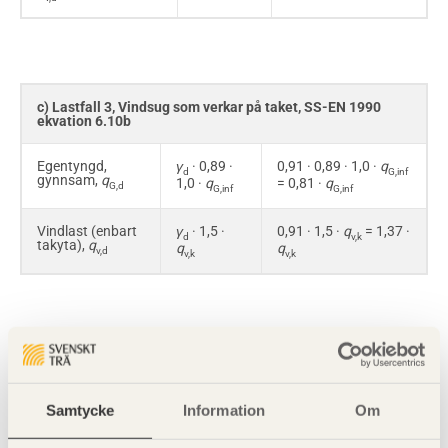
c) Lastfall 3, Vindsug som verkar på taket, SS-EN 1990
ekvation 6.10b
Egentyngd,
γ
· 0,89 ·
0,91 · 0,89 · 1,0 ·
q
d
G,inf
gynnsam,
q
1,0 ·
q
= 0,81 ·
q
G,d
G,inf
G,inf
Vindlast (enbart
γ
· 1,5 ·
0,91 · 1,5 ·
q
= 1,37 ·
d
v,k
takyta),
q
q
q
v,d
v,k
v,k
d) Lastfall 4, Snö är huvudlast i bruksgränstillstånd,
frekvent last, SS-EN 1990, Tabell A1.4
Samtycke
Information
Om
Egentyngd,
q
1,0 ·
q
1,0 ·
q
G,d
G,kj,sup
G,kj,sup