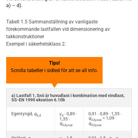
a) – d).
Tabell 1.5 Sammanställning av vanligaste
förekommande lastfallen vid dimensionering av
takkonstruktioner
Exempel i säkerhetsklass 2.
Tips!
Scrolla tabeller i sidled för att se all info.
a) Lastfall 1, Snö är huvudlast i kombination med vindlast,
SS-EN 1990 ekvation 6.10b
Egentyngd,
q
γ
· 0,89 ·
0,91 · 0,89 · 1,35 ·
G,d
d
q
= 1,09 ·
1,35 ·
G,kj,sup
q
q
G,kj,sup
G,kj,sup