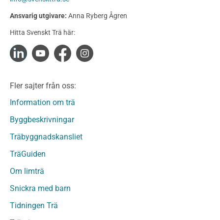
Konstruktionsvirke Behandlat
Ansvarig utgivare:
Anna Ryberg Ågren
Konstruktionsvirke Obehandlat
Hitta Svenskt Trä här:
Konstruktionsvirke Fingerskarvat
Konstruktionsvirke Fingerskarvat Obehandlat
Limträ
Limträ Obehandlat
Fler sajter från oss:
Fanerträ
Fanerträ Obehandlat
Information om trä
Träpaneler och utvändigt beklädnadsvirke
Byggbeskrivningar
Träpanel och Utvändig beklädnad Behandlat
Träbyggnadskansliet
Träpanel och utvändig beklädnad Obehandlat
Trägolv
TräGuiden
Trägolv Behandlat
Om limträ
Trägolv Obehandlat
Snickra med barn
Sågat virke
Sågat virke Behandlat
Tidningen Trä
Sågat virke Obehandlat