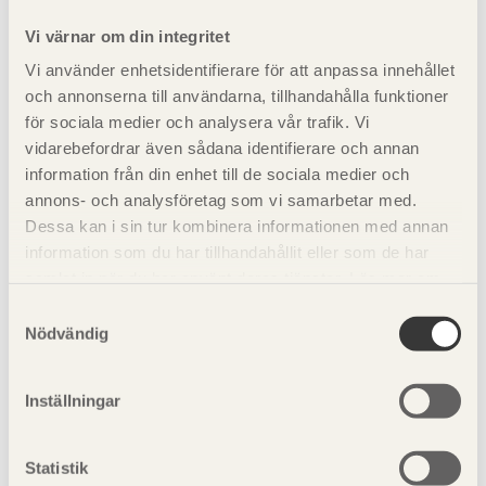
Snölast,
q
1,0 ·
ψ
·
2)
1,0 ·
ψ
·
s,d
1
1
Vi värnar om din integritet
q
q
s,k
s,k
Vi använder enhetsidentifierare för att anpassa innehållet
och annonserna till användarna, tillhandahålla funktioner
Vindlast (mot takyta),
1,0 ·
ψ
·
1,0 · 0,2 ·
q
1
v,k
q
q
v,d
för sociala medier och analysera vår trafik. Vi
v,k
vidarebefordrar även sådana identifierare och annan
där
q
,
är lasternas karakteristiska värden och
q
,
är
information från din enhet till de sociala medier och
k
d
lasternas dimensionerande värde.
annons- och analysföretag som vi samarbetar med.
1) Värdet på
ψ
varierar mellan 0,6 och 0,8 beroende på
Dessa kan i sin tur kombinera informationen med annan
0
snölastens storlek.
information som du har tillhandahållit eller som de har
2) Värdet på
ψ
varierar mellan 0,3 och 0,6 beroende på
samlat in när du har använt deras tjänster. Läs mer om
1
snölastens storlek.
vår
integritetspolicy
och
kakpolicy
.
Samtyckesval
Nödvändig
Inställningar
Statistik