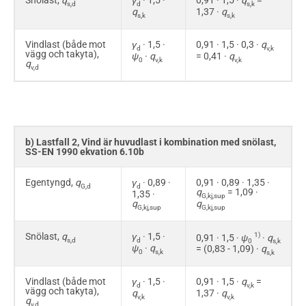
Snölast,
q
γ
· 1,5 ·
0,91 · 1,5 ·
q
=
s,d
d
s,k
q
1,37 ·
q
s,k
s,k
Vindlast (både mot
γ
· 1,5 ·
0,91 · 1,5 · 0,3 ·
q
d
v,k
vägg och takyta),
ψ
·
q
= 0,41 ·
q
0
v,k
v,k
q
v,d
b) Lastfall 2, Vind är huvudlast i kombination med snölast,
SS-EN 1990 ekvation 6.10b
Egentyngd,
q
γ
· 0,89 ·
0,91 · 0,89 · 1,35 ·
G,d
d
q
= 1,09 ·
1,35 ·
G,kj,sup
q
q
G,kj,sup
G,kj,sup
Snölast,
q
γ
· 1,5 ·
1)
0,91 · 1,5 ·
ψ
·
q
s,d
d
0
s,k
ψ
·
q
= (0,83 - 1,09) ·
q
0
s,k
s,k
Vindlast (både mot
γ
· 1,5 ·
0,91 · 1,5 ·
q
=
d
v,k
vägg och takyta),
q
1,37 ·
q
v,k
v,k
q
v,d