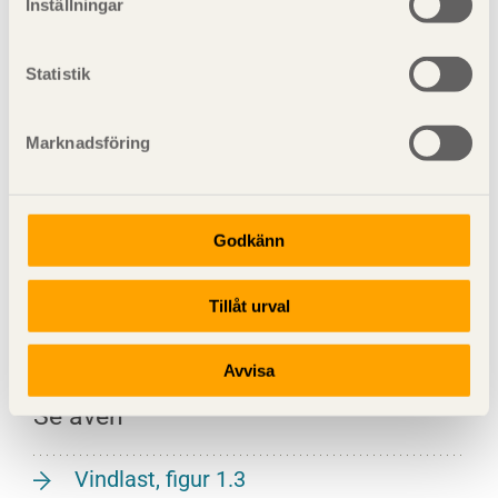
Inställningar
2,0
160
Statistik
2,5
200
Marknadsföring
3,0
240
3,5
280
Godkänn
4,5
360
5,5
440
Tillåt urval
Avvisa
Se även
Vindlast, figur 1.3