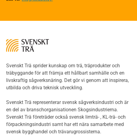
Riskvärdering i flervåningsbostadshus
Brandstandarder
Brandstatistik för flervåningsträhus
Kontroll av utförande
Miljö
Miljöeffekter
LCA
Miljöpolitik och miljömål
Miljödeklarationer och märkning
Svenskt Trä sprider kunskap om trä, träprodukter och
Termer och förkortningar
träbyggande för att främja ett hållbart samhälle och en
livskraftig sågverksnäring. Det gör vi genom att inspirera,
Planering
utbilda och driva teknisk utveckling.
Planera ett träbygge
Klimatkalkylator hallar
Svenskt Trä representerar svensk sågverksindustri och är
Projektering av trähus - generellt
en del av branschorganisationen Skogsindustrierna.
Byggsystem
Svenskt Trä företräder också svensk limträ- , KL-trä- och
förpackningsindustri samt har ett nära samarbete med
Fasadsystem i skivmaterial
svensk bygghandel och trävarugrossisterna.
Bullerskärmar och andra utomhuskonstruktioner