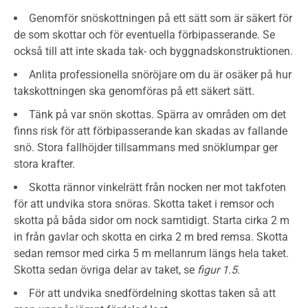
Genomför snöskottningen på ett sätt som är säkert för
de som skottar och för eventuella förbipasserande. Se
också till att inte skada tak- och byggnadskonstruktionen.
Anlita professionella snöröjare om du är osäker på hur
takskottningen ska genomföras på ett säkert sätt.
Tänk på var snön skottas. Spärra av områden om det
finns risk för att förbipasserande kan skadas av fallande
snö. Stora fallhöjder tillsammans med snöklumpar ger
stora krafter.
Skotta rännor vinkelrätt från nocken ner mot takfoten
för att undvika stora snöras. Skotta taket i remsor och
skotta på båda sidor om nock samtidigt. Starta cirka 2 m
in från gavlar och skotta en cirka 2 m bred remsa. Skotta
sedan remsor med cirka 5 m mellanrum längs hela taket.
Skotta sedan övriga delar av taket, se
figur 1.5
.
För att undvika snedfördelning skottas taken så att