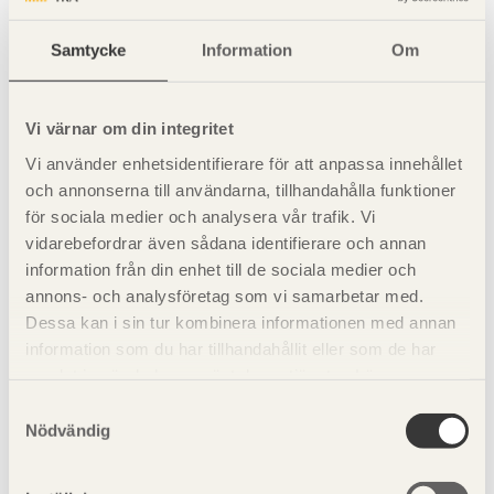
g
Samtycke
Information
Om
är vikten av den uppsamlade snön i kg.
d
Vi värnar om din integritet
är rörets diameter i cm.
Vi använder enhetsidentifierare för att anpassa innehållet
och annonserna till användarna, tillhandahålla funktioner
Resultatet jämförs med värden i
tabell 1.10
.
för sociala medier och analysera vår trafik. Vi
vidarebefordrar även sådana identifierare och annan
Tabell 1.10 Rekommenderade värden som inte bör
information från din enhet till de sociala medier och
överskridas. Snözonsindelning se
figur 1.3 på sidan 1.3.3
annons- och analysföretag som vi samarbetar med.
Vindlast
.
Dessa kan i sin tur kombinera informationen med annan
information som du har tillhandahållit eller som de har
samlat in när du har använt deras tjänster. Läs mer om
Snözon
2
Snövikten bör inte vara större än
(kg/m
)
vår
integritetspolicy
och
kakpolicy
.
Samtyckesval
Nödvändig
1,0
80
1,5
120