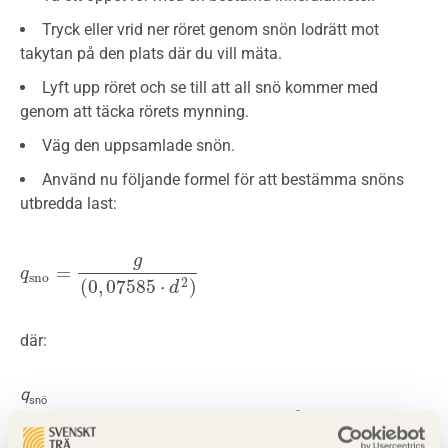
Tryck eller vrid ner röret genom snön lodrätt mot
takytan på den plats där du vill mäta.
Lyft upp röret och se till att all snö kommer med
genom att täcka rörets mynning.
Väg den uppsamlade snön.
Använd nu följande formel för att bestämma snöns
utbredda last:
g
=
q
q
s
n
o
=
g
(
0
,
07585
⋅
d
2
)
s
n
o
(
0
,
07585
⋅
)
2
d
där:
q
snö
2
är den uträknade vikten av snön i kg/m
.