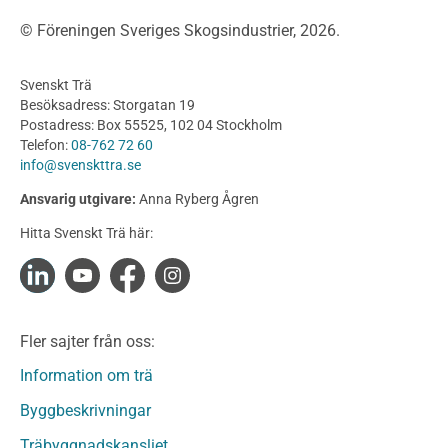
Träbroar
© Föreningen Sveriges Skogsindustrier, 2026.
Byggnation och utförande
Planering
Svenskt Trä
Utförande
Besöksadress: Storgatan 19
Produkter
Postadress: Box 55525, 102 04 Stockholm
Telefon:
08-762 72 60
Konstruktionsvirke
info@svenskttra.se
Konstruktionsvirke Behandlat
Ansvarig utgivare:
Anna Ryberg Ågren
Konstruktionsvirke Obehandlat
Hitta Svenskt Trä här:
Konstruktionsvirke Fingerskarvat
Konstruktionsvirke Fingerskarvat Obehandlat
Limträ
Limträ Obehandlat
Fler sajter från oss:
Fanerträ
Fanerträ Obehandlat
Information om trä
Träpaneler och utvändigt beklädnadsvirke
Byggbeskrivningar
Träpanel och Utvändig beklädnad Behandlat
Träbyggnadskansliet