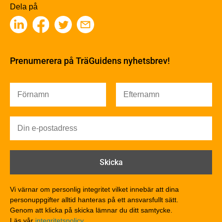
Träbaserade produkter
Dela på
Kemisk behandling
Fakta om Limträ
Byggfysik
Fukt
Prenumerera på TräGuidens nyhetsbrev!
Värmeisolering och lufttäthet
Ljud
Brandsäkerhet
Brandsäkerhet
Byggnadsklasser och verksamhetsklasser
Brandförlopp i byggnader
Brandtekniska funktionskrav
Brandklasser för material och konstruktioner
Träkonstruktioners brandmotstånd
Detaljlösningar
Vi värnar om personlig integritet vilket innebär att dina
Träytors brandegenskaper
personuppgifter alltid hanteras på ett ansvarsfullt sätt.
Tekniska byten med sprinkler
Genom att klicka på skicka lämnar du ditt samtycke.
Läs vår
integritetspolicy.