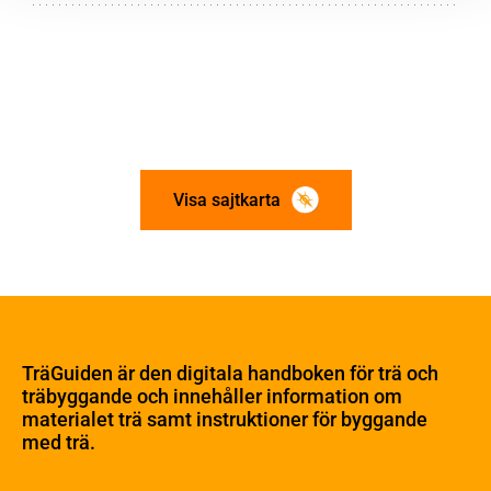
Visa sajtkarta
Om trä
Materialet trä
TräGuiden är den digitala handboken för trä och
Skogsbruk
träbyggande och innehåller information om
Barrträdets uppbyggnad
materialet trä samt instruktioner för byggande
med trä.
Träets egenskaper och kvalitet
Sågverksprocessen