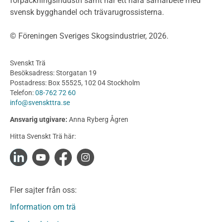
förpackningsindustri samt har ett nära samarbete med
Fasadsystem i skivmaterial
svensk bygghandel och trävarugrossisterna.
Bullerskärmar och andra utomhuskonstruktioner
Träbroar
© Föreningen Sveriges Skogsindustrier, 2026.
Byggnation och utförande
Planering
Svenskt Trä
Utförande
Besöksadress: Storgatan 19
Produkter
Postadress: Box 55525, 102 04 Stockholm
Telefon:
08-762 72 60
Konstruktionsvirke
info@svenskttra.se
Konstruktionsvirke Behandlat
Ansvarig utgivare:
Anna Ryberg Ågren
Konstruktionsvirke Obehandlat
Hitta Svenskt Trä här:
Konstruktionsvirke Fingerskarvat
Konstruktionsvirke Fingerskarvat Obehandlat
Limträ
Limträ Obehandlat
Fler sajter från oss:
Fanerträ
Fanerträ Obehandlat
Information om trä
Träpaneler och utvändigt beklädnadsvirke