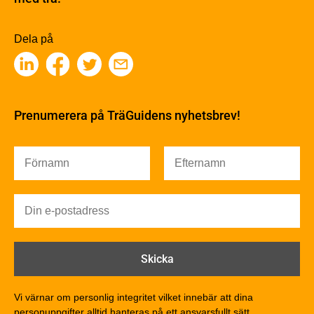
Sågverksprocessen
Träbaserade produkter
Dela på
Kemisk behandling
Fakta om Limträ
Byggfysik
Fukt
Prenumerera på TräGuidens nyhetsbrev!
Värmeisolering och lufttäthet
Ljud
Brandsäkerhet
Brandsäkerhet
Byggnadsklasser och verksamhetsklasser
Brandförlopp i byggnader
Brandtekniska funktionskrav
Brandklasser för material och konstruktioner
Träkonstruktioners brandmotstånd
Detaljlösningar
Vi värnar om personlig integritet vilket innebär att dina
Träytors brandegenskaper
personuppgifter alltid hanteras på ett ansvarsfullt sätt.