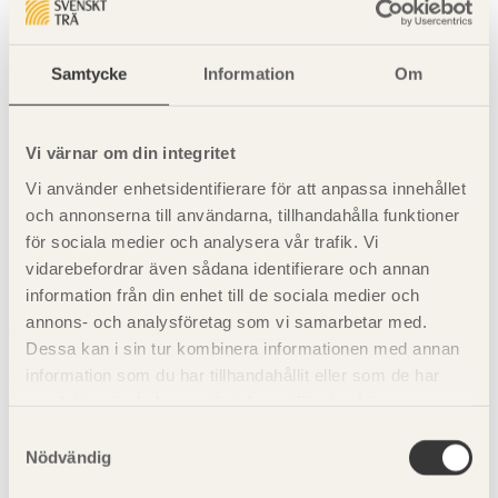
beräkningarna oavsett om det i verkligheten används
kortare avstånd. Styvheten beror även av förskjutningar i
förband mellan läkt och takstolar respektive infästningar
Samtycke
Information
Om
av parallellfackverk.
Spikförbandens styvhet
Vi värnar om din integritet
Vi använder enhetsidentifierare för att anpassa innehållet
och annonserna till användarna, tillhandahålla funktioner
Styvheten av ett spikförband mellan två brädor utan
för sociala medier och analysera vår trafik. Vi
förborrning i bruksgräns kan bestämmas enligt:
vidarebefordrar även sådana identifierare och annan
information från din enhet till de sociala medier och
08
d
1
,
5
=
⋅
K
K
s
e
r
=
ρ
m
ρ
1
,
5
⋅
d
08
30
annons- och analysföretag som vi samarbetar med.
m
s
e
r
30
Dessa kan i sin tur kombinera informationen med annan
information som du har tillhandahållit eller som de har
där:
samlat in när du har använt deras tjänster. Läs mer om
vår
integritetspolicy
och
kakpolicy
.
Samtyckesval
3
ρ
är medeldensiteten i kg/m
.
m
Nödvändig
d
är spikens diameter i mm.