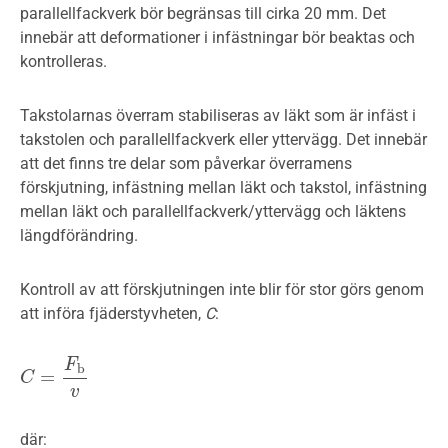
parallellfackverk bör begränsas till cirka 20 mm. Det
innebär att deformationer i infästningar bör beaktas och
kontrolleras.
Takstolarnas överram stabiliseras av läkt som är infäst i
takstolen och parallellfackverk eller yttervägg. Det innebär
att det finns tre delar som påverkar överramens
förskjutning, infästning mellan läkt och takstol, infästning
mellan läkt och parallellfackverk/yttervägg och läktens
längdförändring.
Kontroll av att förskjutningen inte blir för stor görs genom
att införa fjäderstyvheten,
C
:
F
b
=
C
C
=
F
b
v
v
där: