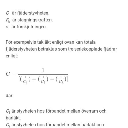
C
är fjäderstyvheten.
F
är stagningskraften.
b
v
är förskjutningen.
För exempelvis takläkt enligt ovan kan totala
fjäderstyvheten betraktas som tre seriekopplade fjädrar
enligt:
1
=
C
C
=
1
[
(
1
C
1
)
+
(
1
C
2
)
+
(
1
C
3
)
]
1
1
1
[
(
)
+
(
)
+
(
)
]
C
C
C
1
2
3
där:
C
är styvheten hos förbandet mellan överram och
1
bärläkt.
C
är styvheten hos förbandet mellan bärläkt och
2