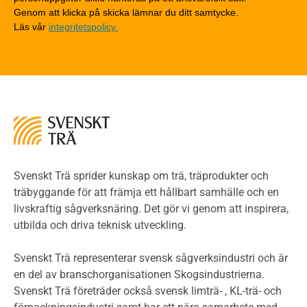
Tekniska byten med sprinkler
Genom att klicka på skicka lämnar du ditt samtycke.
Läs vår
integritetspolicy.
Riskvärdering i flervåningsbostadshus
Brandstandarder
Brandstatistik för flervåningsträhus
Kontroll av utförande
Miljö
Miljöeffekter
LCA
Miljöpolitik och miljömål
Miljödeklarationer och märkning
Svenskt Trä sprider kunskap om trä, träprodukter och
Termer och förkortningar
träbyggande för att främja ett hållbart samhälle och en
livskraftig sågverksnäring. Det gör vi genom att inspirera,
Planering
utbilda och driva teknisk utveckling.
Planera ett träbygge
Klimatkalkylator hallar
Svenskt Trä representerar svensk sågverksindustri och är
Projektering av trähus - generellt
en del av branschorganisationen Skogsindustrierna.
Byggsystem
Svenskt Trä företräder också svensk limträ- , KL-trä- och