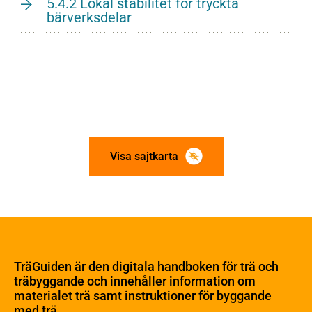
5.4.2 Lokal stabilitet för tryckta
bärverksdelar
Visa sajtkarta
Om trä
Materialet trä
TräGuiden är den digitala handboken för trä och
Skogsbruk
träbyggande och innehåller information om
Barrträdets uppbyggnad
materialet trä samt instruktioner för byggande
med trä.
Träets egenskaper och kvalitet