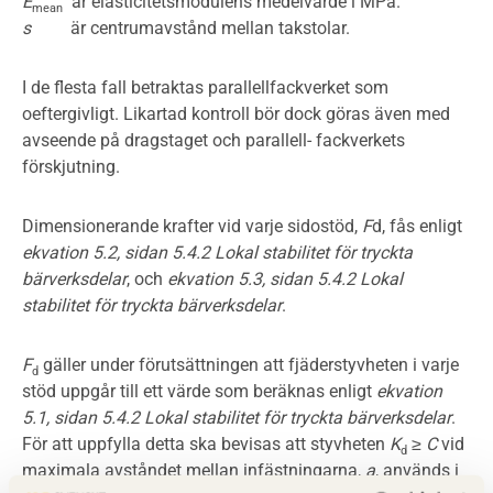
E
är elasticitetsmodulens medelvärde i MPa.
mean
s
är centrumavstånd mellan takstolar.
I de flesta fall betraktas parallellfackverket som
oeftergivligt. Likartad kontroll bör dock göras även med
avseende på dragstaget och parallell- fackverkets
förskjutning.
Dimensionerande krafter vid varje sidostöd,
F
d, fås enligt
ekvation 5.2, sidan 5.4.2 Lokal stabilitet för tryckta
bärverksdelar
, och
ekvation 5.3, sidan 5.4.2 Lokal
stabilitet för tryckta bärverksdelar
.
F
gäller under förutsättningen att fjäderstyvheten i varje
d
stöd uppgår till ett värde som beräknas enligt
ekvation
5.1, sidan 5.4.2 Lokal stabilitet för tryckta bärverksdelar
.
För att uppfylla detta ska bevisas att styvheten
K
≥
C
vid
d
maximala avståndet mellan infästningarna,
a
, används i