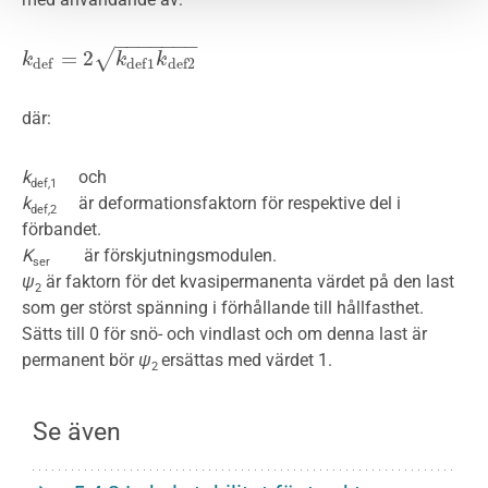
−
−
−
−
−
−
−
=
2
√
k
k
d
e
f
=
2
k
d
e
f
1
k
k
d
e
f
2
k
d
e
f
d
e
f
1
d
e
f
2
där:
k
och
def,1
k
är deformationsfaktorn för respektive del i
def,2
förbandet.
K
är förskjutningsmodulen.
ser
ψ
är faktorn för det kvasipermanenta värdet på den last
2
som ger störst spänning i förhållande till hållfasthet.
Sätts till 0 för snö- och vindlast och om denna last är
permanent bör
ψ
ersättas med värdet 1.
2
Se även