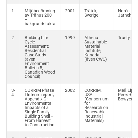
1
Miljöbedömning
2001
Trätek,
Norén,
av Trähus 2001
Sverige
Jarneham
–
bakgrundsfakta
2
Building Life
1999
Athena
Trusty, Mei
Cycle
Sustainable
Assessment:
Material
Residential
Institute,
Case Study
Kanada
(även
(även CWC)
Environment
Bulletin 5,
Canadian Wood
Council)
3-
CORRIM Phase
2002
CORRIM,
Meil, Lippk
4
I Interim report,
USA
Perez-Garc
Appendix G:
(Consortium
Bowyer
Environmental
for
Impacts of a
Research on
Single Family
Renewable
Building Shell –
Industrial
From Harvest
Materials)
to Construction