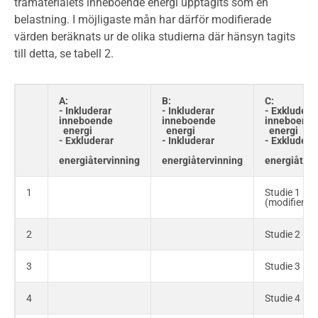
trämaterialets inneboende energi upptagits som en
belastning. I möjligaste mån har därför modifierade
värden beräknats ur de olika studierna där hänsyn tagits
till detta, se tabell 2.
A:
B:
C:
- Inkluderar
- Inkluderar
- Exkludera
inneboende
inneboende
inneboend
energi
energi
energi
- Exkluderar
- Inkluderar
- Exkludera
energiåtervinning
energiåtervinning
energiåterv
1
Studie 1
(modifierad
2
Studie 2 (ori
3
Studie 3 (ori
4
Studie 4 (ori