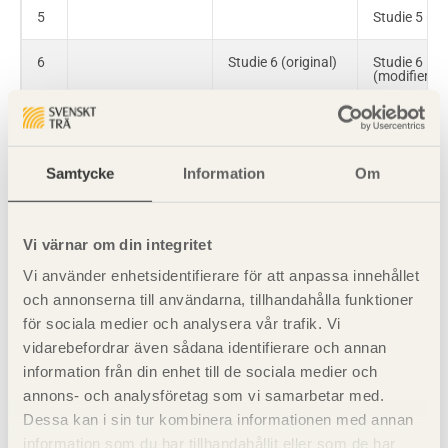
5
Studie 5 (ori
6
Studie 6 (original)
Studie 6
(modifierad
7
Studie 7 (original)
Studie 6
(modifierad
Samtycke
Information
Om
Tabell 2. Systemgränser för livscykelanalys i de sju olika studierna.
Val av systemgränser för jämförande
Vi värnar om din integritet
LCA
Vi använder enhetsidentifierare för att anpassa innehållet
och annonserna till användarna, tillhandahålla funktioner
för sociala medier och analysera vår trafik. Vi
Valet av systemgränser har mycket stor betydelse för
vidarebefordrar även sådana identifierare och annan
jämförande livscykelanalyser. Om vi betraktar de fyra
information från din enhet till de sociala medier och
systemgränserna i tabell 2 kan vi konstatera följande:
annons- och analysföretag som vi samarbetar med.
Dessa kan i sin tur kombinera informationen med annan
A speglar knappast verkligheten då det belastar
information som du har tillhandahållit eller som de har