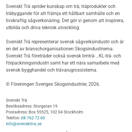
Miljödeklarationer och märkning
Svenskt Trä sprider kunskap om trä, träprodukter och
Termer och förkortningar
träbyggande för att främja ett hållbart samhälle och en
livskraftig sågverksnäring. Det gör vi genom att inspirera,
Planering
utbilda och driva teknisk utveckling.
Planera ett träbygge
Klimatkalkylator hallar
Svenskt Trä representerar svensk sågverksindustri och är
Projektering av trähus - generellt
en del av branschorganisationen Skogsindustrierna.
Byggsystem
Svenskt Trä företräder också svensk limträ- , KL-trä- och
förpackningsindustri samt har ett nära samarbete med
Fasadsystem i skivmaterial
svensk bygghandel och trävarugrossisterna.
Bullerskärmar och andra utomhuskonstruktioner
Träbroar
© Föreningen Sveriges Skogsindustrier, 2026.
Byggnation och utförande
Planering
Svenskt Trä
Utförande
Besöksadress: Storgatan 19
Produkter
Postadress: Box 55525, 102 04 Stockholm
Telefon:
08-762 72 60
Konstruktionsvirke
info@svenskttra.se
Konstruktionsvirke Behandlat