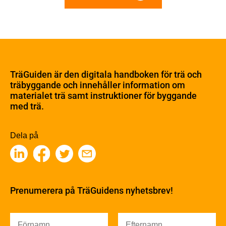
Om trä
Materialet trä
TräGuiden är den digitala handboken för trä och
Skogsbruk
träbyggande och innehåller information om
Barrträdets uppbyggnad
materialet trä samt instruktioner för byggande
med trä.
Träets egenskaper och kvalitet
Sågverksprocessen
Träbaserade produkter
Dela på
Kemisk behandling
Fakta om Limträ
Byggfysik
Fukt
Prenumerera på TräGuidens nyhetsbrev!
Värmeisolering och lufttäthet
Ljud
Brandsäkerhet