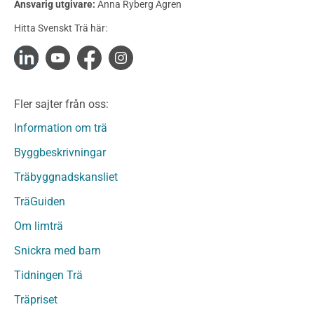
Ansvarig utgivare:
Anna Ryberg Ågren
Konstruktionsvirke Obehandlat
Hitta Svenskt Trä här:
Konstruktionsvirke Fingerskarvat
Konstruktionsvirke Fingerskarvat Obehandlat
Limträ
Limträ Obehandlat
Fler sajter från oss:
Fanerträ
Fanerträ Obehandlat
Information om trä
Träpaneler och utvändigt beklädnadsvirke
Byggbeskrivningar
Träpanel och Utvändig beklädnad Behandlat
Träbyggnadskansliet
Träpanel och utvändig beklädnad Obehandlat
Trägolv
TräGuiden
Trägolv Behandlat
Om limträ
Trägolv Obehandlat
Snickra med barn
Sågat virke
Sågat virke Behandlat
Tidningen Trä
Sågat virke Obehandlat
Träpriset
Övriga träprodukter