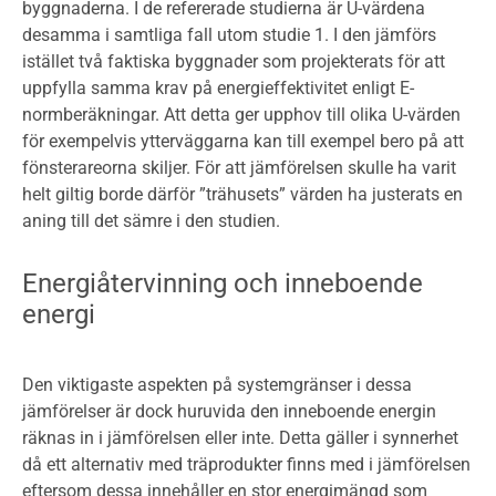
byggnaderna. I de refererade studierna är U-värdena
desamma i samtliga fall utom studie 1. I den jämförs
istället två faktiska byggnader som projekterats för att
uppfylla samma krav på energieffektivitet enligt E-
normberäkningar. Att detta ger upphov till olika U-värden
för exempelvis ytterväggarna kan till exempel bero på att
fönsterareorna skiljer. För att jämförelsen skulle ha varit
helt giltig borde därför ”trähusets” värden ha justerats en
aning till det sämre i den studien.
Energiåtervinning och inneboende
energi
Den viktigaste aspekten på systemgränser i dessa
jämförelser är dock huruvida den inneboende energin
räknas in i jämförelsen eller inte. Detta gäller i synnerhet
då ett alternativ med träprodukter finns med i jämförelsen
eftersom dessa innehåller en stor energimängd som