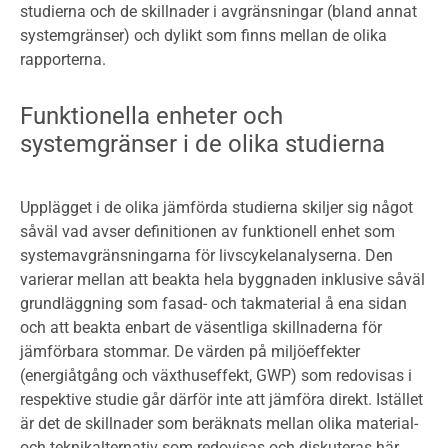
studierna och de skillnader i avgränsningar (bland annat
systemgränser) och dylikt som finns mellan de olika
rapporterna.
Funktionella enheter och
systemgränser i de olika studierna
Upplägget i de olika jämförda studierna skiljer sig något
såväl vad avser definitionen av funktionell enhet som
systemavgränsningarna för livscykelanalyserna. Den
varierar mellan att beakta hela byggnaden inklusive såväl
grundläggning som fasad- och takmaterial å ena sidan
och att beakta enbart de väsentliga skillnaderna för
jämförbara stommar. De värden på miljöeffekter
(energiåtgång och växthuseffekt, GWP) som redovisas i
respektive studie går därför inte att jämföra direkt. Istället
är det de skillnader som beräknats mellan olika material-
och teknikalternativ som redovisas och diskuteras här.