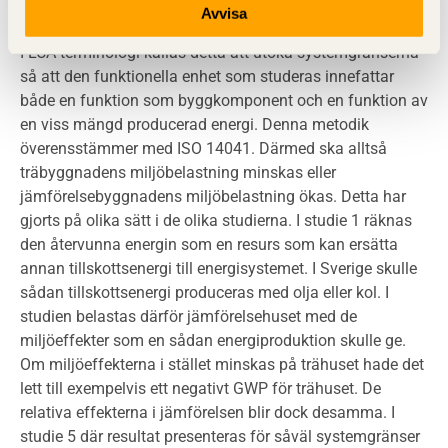
Avvisa
I LCA-terminologi kallas detta att utöka systemgränserna
så att den funktionella enhet som studeras innefattar
både en funktion som byggkomponent och en funktion av
en viss mängd producerad energi. Denna metodik
överensstämmer med ISO 14041. Därmed ska alltså
träbyggnadens miljöbelastning minskas eller
jämförelsebyggnadens miljöbelastning ökas. Detta har
gjorts på olika sätt i de olika studierna. I studie 1 räknas
den återvunna energin som en resurs som kan ersätta
annan tillskottsenergi till energisystemet. I Sverige skulle
sådan tillskottsenergi produceras med olja eller kol. I
studien belastas därför jämförelsehuset med de
miljöeffekter som en sådan energiproduktion skulle ge.
Om miljöeffekterna i stället minskas på trähuset hade det
lett till exempelvis ett negativt GWP för trähuset. De
relativa effekterna i jämförelsen blir dock desamma. I
studie 5 där resultat presenteras för såväl systemgränser