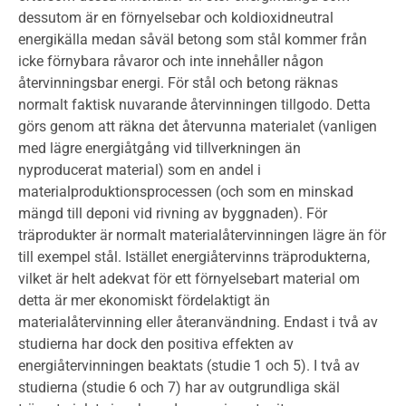
dessutom är en förnyelsebar och koldioxidneutral
energikälla medan såväl betong som stål kommer från
icke förnybara råvaror och inte innehåller någon
återvinningsbar energi. För stål och betong räknas
normalt faktisk nuvarande återvinningen tillgodo. Detta
görs genom att räkna det återvunna materialet (vanligen
med lägre energiåtgång vid tillverkningen än
nyproducerat material) som en andel i
materialproduktionsprocessen (och som en minskad
mängd till deponi vid rivning av byggnaden). För
träprodukter är normalt materialåtervinningen lägre än för
till exempel stål. Istället energiåtervinns träprodukterna,
vilket är helt adekvat för ett förnyelsebart material om
detta är mer ekonomiskt fördelaktigt än
materialåtervinning eller återanvändning. Endast i två av
studierna har dock den positiva effekten av
energiåtervinningen beaktats (studie 1 och 5). I två av
studierna (studie 6 och 7) har av outgrundliga skäl