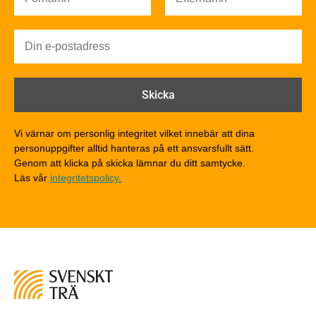
Brandsäkerhet
Byggnadsklasser och verksamhetsklasser
Brandförlopp i byggnader
Brandtekniska funktionskrav
Brandklasser för material och konstruktioner
Träkonstruktioners brandmotstånd
Detaljlösningar
Vi värnar om personlig integritet vilket innebär att dina
Träytors brandegenskaper
personuppgifter alltid hanteras på ett ansvarsfullt sätt.
Tekniska byten med sprinkler
Genom att klicka på skicka lämnar du ditt samtycke.
Läs vår
integritetspolicy.
Riskvärdering i flervåningsbostadshus
Brandstandarder
Brandstatistik för flervåningsträhus
Kontroll av utförande
Miljö
Miljöeffekter
LCA
Miljöpolitik och miljömål