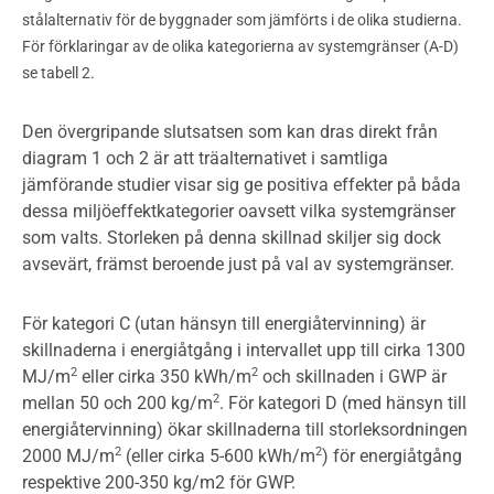
stålalternativ för de byggnader som jämförts i de olika studierna.
För förklaringar av de olika kategorierna av systemgränser (A-D)
se tabell 2.
Den övergripande slutsatsen som kan dras direkt från
diagram 1 och 2 är att träalternativet i samtliga
jämförande studier visar sig ge positiva effekter på båda
dessa miljöeffektkategorier oavsett vilka systemgränser
som valts. Storleken på denna skillnad skiljer sig dock
avsevärt, främst beroende just på val av systemgränser.
För kategori C (utan hänsyn till energiåtervinning) är
skillnaderna i energiåtgång i intervallet upp till cirka 1300
2
2
MJ/m
eller cirka 350 kWh/m
och skillnaden i GWP är
2
mellan 50 och 200 kg/m
. För kategori D (med hänsyn till
energiåtervinning) ökar skillnaderna till storleksordningen
2
2
2000 MJ/m
(eller cirka 5-600 kWh/m
) för energiåtgång
respektive 200-350 kg/m2 för GWP.