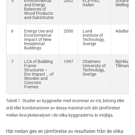
5
Environmental
2002
ECE-FAO,
Scharai-R
and Energy
Italien
Welling
Balances of
Wood Products
and Substitutes
6
Energy Use and
2000
Lund
Adalberth
Environmental
Institute of
Impact of New
Technology,
Residential
Sverige
Buildings
7
LCA of Building
1997
Chalmers
Björklund,
Frame
University of
Tillman
Structures –
Technology,
Env Impact … of
Sverige
Wooden and
Concrete
Frames
Tabell 1. Studier av byggnader med stommar av trä, betong eller
stål eller kombinationer av dessa material och där jämförelser
mellan livscykelanalyser i de olika byggnaderna är möjliga.
Här nedan ges en jämförelse av resultaten från de olika