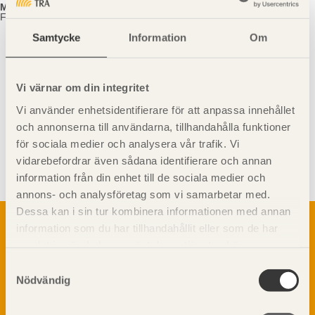
Media är välkomna att närvara hela dagen.
Föranmälan till
susanne.rudenstam@tmf.se
för er som önskar lunch.
Samtycke
Information
Om
Vi värnar om din integritet
Vi använder enhetsidentifierare för att anpassa innehållet
och annonserna till användarna, tillhandahålla funktioner
Visa sajtkarta
för sociala medier och analysera vår trafik. Vi
vidarebefordrar även sådana identifierare och annan
information från din enhet till de sociala medier och
annons- och analysföretag som vi samarbetar med.
Dessa kan i sin tur kombinera informationen med annan
Om trä
information som du har tillhandahållit eller som de har
Materialet trä
samlat in när du har använt deras tjänster. Läs mer om
TräGuiden är den digitala handboken för trä och
Skogsbruk
vår
integritetspolicy
och
kakpolicy
.
träbyggande och innehåller information om
Samtyckesval
Barrträdets uppbyggnad
materialet trä samt instruktioner för byggande
Nödvändig
med trä.
Träets egenskaper och kvalitet
Sågverksprocessen