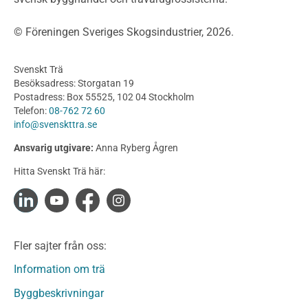
Bullerskärmar och andra utomhuskonstruktioner
Träbroar
© Föreningen Sveriges Skogsindustrier, 2026.
Byggnation och utförande
Planering
Svenskt Trä
Utförande
Besöksadress: Storgatan 19
Produkter
Postadress: Box 55525, 102 04 Stockholm
Telefon:
08-762 72 60
Konstruktionsvirke
info@svenskttra.se
Konstruktionsvirke Behandlat
Ansvarig utgivare:
Anna Ryberg Ågren
Konstruktionsvirke Obehandlat
Hitta Svenskt Trä här:
Konstruktionsvirke Fingerskarvat
Konstruktionsvirke Fingerskarvat Obehandlat
Limträ
Limträ Obehandlat
Fler sajter från oss:
Fanerträ
Fanerträ Obehandlat
Information om trä
Träpaneler och utvändigt beklädnadsvirke
Byggbeskrivningar
Träpanel och Utvändig beklädnad Behandlat