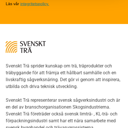
Läs vår
integritetspolicy.
Riskvärdering i flervåningsbostadshus
Brandstandarder
Brandstatistik för flervåningsträhus
Kontroll av utförande
Miljö
Miljöeffekter
LCA
Miljöpolitik och miljömål
Miljödeklarationer och märkning
Svenskt Trä sprider kunskap om trä, träprodukter och
Termer och förkortningar
träbyggande för att främja ett hållbart samhälle och en
livskraftig sågverksnäring. Det gör vi genom att inspirera,
Planering
utbilda och driva teknisk utveckling.
Planera ett träbygge
Klimatkalkylator hallar
Svenskt Trä representerar svensk sågverksindustri och är
Projektering av trähus - generellt
en del av branschorganisationen Skogsindustrierna.
Byggsystem
Svenskt Trä företräder också svensk limträ- , KL-trä- och
förpackningsindustri samt har ett nära samarbete med
Fasadsystem i skivmaterial
svensk bygghandel och trävarugrossisterna.