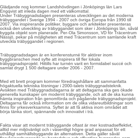
Glädjande nog kommer Landshövdingen i Jönköpings län Lars
Engqvist att inleda dagen med ett välkomsttal.
Under Träbyggnadsdagen presenteras utvecklingen av det moderna
träbyggandet i Sverige 1994 - 2007 och övriga Europa från 1990 till
2007. Via inspirerande politiker, byggare och arkitekter presenteras
också den utveckling av träbyggandet som sker i Jönköpings län, såväl
byggda objekt som planerade. Per-Ola Simonsson, VD för Träcentrum
Nässjö, pekar på möjligheten att med Träcentrum som samlande kraft
utveckla träbyggandet i regionen.
Träbyggnadsdagen är en konferensturné för aktörer inom
byggbranschen med syfte att inspirera till fler lokala
träbyggnadsprojekt. Hittills har turnén varit en formidabel succé och
samlat drygt 1 500 deltagare under 2006 - 2007.
Med ett brett program kommer föredragshållare att sammanfatta
högaktuella tekniska lösningar i 2000-talets träbyggnadsteknik.
Avsikten med Träbyggnadsdagarna är att deltagarna ska ges ökade
generella kunskaper om modernt träbyggande, och att de ska kunna
hämta inspiration från genomförda och pågående träbyggnadsprojekt.
Deltagarna får också information om de olika vidareutbildningar som
finns för yrkesverksamma. Syftet är att få aktiva inom området att
börja tänka stort, spännande och innovativt i trä.
Fakta visar att modernt träbyggande oftast är mer kostnadseffektivt,
alltid mer miljövänligt och i väsentligt högre grad anpassat för ett
uthålligt samhällsbyggande än alternativen. Detta gäller såväl