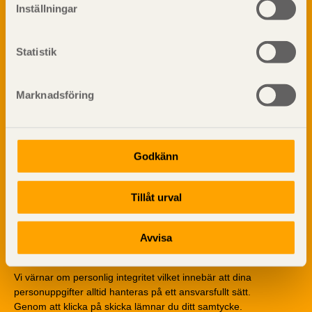
Inställningar
Träbaserade produkter
Dela på
Kemisk behandling
Statistik
Fakta om Limträ
Byggfysik
Fukt
Marknadsföring
Prenumerera på TräGuidens nyhetsbrev!
Värmeisolering och lufttäthet
Ljud
Brandsäkerhet
Godkänn
Brandsäkerhet
Byggnadsklasser och verksamhetsklasser
Tillåt urval
Brandförlopp i byggnader
Brandtekniska funktionskrav
Brandklasser för material och konstruktioner
Avvisa
Träkonstruktioners brandmotstånd
Detaljlösningar
Vi värnar om personlig integritet vilket innebär att dina
Träytors brandegenskaper
personuppgifter alltid hanteras på ett ansvarsfullt sätt.
Tekniska byten med sprinkler
Genom att klicka på skicka lämnar du ditt samtycke.