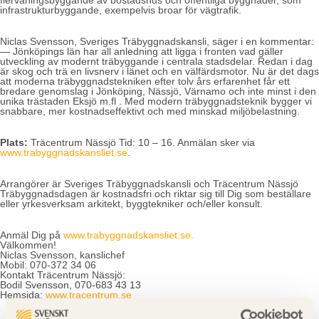
flervåningsbyggande av bostadshus och offentliga byggnader, som
infrastrukturbyggande, exempelvis broar för vägtrafik.
Niclas Svensson, Sveriges Träbyggnadskansli, säger i en kommentar:
— Jönköpings län har all anledning att ligga i fronten vad gäller
utveckling av modernt träbyggande i centrala stadsdelar. Redan i dag
är skog och trä en livsnerv i länet och en välfärdsmotor. Nu är det dags
att moderna träbyggnadstekniken efter tolv års erfarenhet får ett
bredare genomslag i Jönköping, Nässjö, Värnamo och inte minst i den
unika trästaden Eksjö m.fl . Med modern träbyggnadsteknik bygger vi
snabbare, mer kostnadseffektivt och med minskad miljöbelastning.
Plats:
Träcentrum Nässjö Tid: 10 – 16. Anmälan sker via
www.trabyggnadskansliet.se
.
Arrangörer är Sveriges Träbyggnadskansli och Träcentrum Nässjö
Träbyggnadsdagen är kostnadsfri och riktar sig till Dig som beställare
eller yrkesverksam arkitekt, byggtekniker och/eller konsult.
Anmäl Dig på
www.trabyggnadskansliet.se.
Välkommen!
Niclas Svensson, kanslichef
Mobil: 070-372 34 06
Kontakt Träcentrum Nässjö:
Bodil Svensson, 070-683 43 13
Hemsida:
www.tracentrum.se