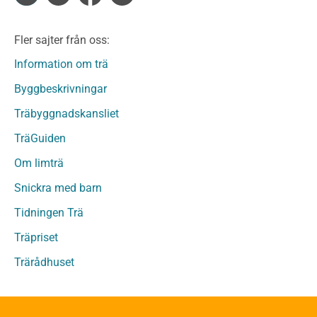
Limträ
Limträ Obehandlat
Fler sajter från oss:
Fanerträ
Fanerträ Obehandlat
Information om trä
Träpaneler och utvändigt beklädnadsvirke
Byggbeskrivningar
Träpanel och Utvändig beklädnad Behandlat
Träbyggnadskansliet
Träpanel och utvändig beklädnad Obehandlat
Trägolv
TräGuiden
Trägolv Behandlat
Om limträ
Trägolv Obehandlat
Snickra med barn
Sågat virke
Sågat virke Behandlat
Tidningen Trä
Sågat virke Obehandlat
Träpriset
Övriga träprodukter
Trärådhuset
Övrigt byggvirke
Trall
Underlagsspont