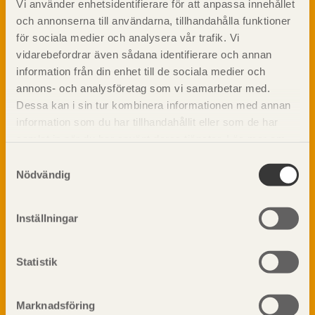
Om trä
Vi använder enhetsidentifierare för att anpassa innehållet
och annonserna till användarna, tillhandahålla funktioner
Materialet trä
för sociala medier och analysera vår trafik. Vi
TräGuiden är den digitala handboken för trä och
Skogsbruk
träbyggande och innehåller information om
vidarebefordrar även sådana identifierare och annan
Barrträdets uppbyggnad
materialet trä samt instruktioner för byggande
information från din enhet till de sociala medier och
med trä.
Träets egenskaper och kvalitet
annons- och analysföretag som vi samarbetar med.
Sågverksprocessen
Dessa kan i sin tur kombinera informationen med annan
Träbaserade produkter
information som du har tillhandahållit eller som de har
Dela på
Kemisk behandling
samlat in när du har använt deras tjänster. Läs mer om
vår
integritetspolicy
och
kakpolicy
.
Fakta om Limträ
Samtyckesval
Nödvändig
Byggfysik
Fukt
Prenumerera på TräGuidens nyhetsbrev!
Värmeisolering och lufttäthet
Inställningar
Ljud
Brandsäkerhet
Statistik
Brandsäkerhet
Byggnadsklasser och verksamhetsklasser
Brandförlopp i byggnader
Marknadsföring