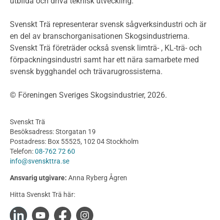
utbilda och driva teknisk utveckling.
Planera ett träbygge
Klimatkalkylator hallar
Svenskt Trä representerar svensk sågverksindustri och är
Projektering av trähus - generellt
en del av branschorganisationen Skogsindustrierna.
Byggsystem
Svenskt Trä företräder också svensk limträ- , KL-trä- och
förpackningsindustri samt har ett nära samarbete med
Fasadsystem i skivmaterial
svensk bygghandel och trävarugrossisterna.
Bullerskärmar och andra utomhuskonstruktioner
Träbroar
© Föreningen Sveriges Skogsindustrier, 2026.
Byggnation och utförande
Planering
Svenskt Trä
Utförande
Besöksadress: Storgatan 19
Produkter
Postadress: Box 55525, 102 04 Stockholm
Telefon:
08-762 72 60
Konstruktionsvirke
info@svenskttra.se
Konstruktionsvirke Behandlat
Ansvarig utgivare:
Anna Ryberg Ågren
Konstruktionsvirke Obehandlat
Hitta Svenskt Trä här:
Konstruktionsvirke Fingerskarvat
Konstruktionsvirke Fingerskarvat Obehandlat