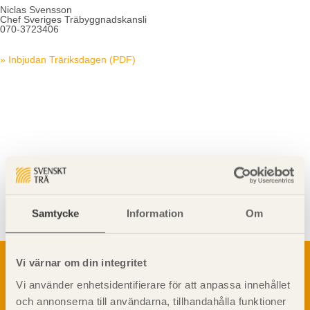
Niclas Svensson
Chef Sveriges Träbyggnadskansli
070-3723406
» Inbjudan Träriksdagen (PDF)
Visa sajtkarta
Samtycke
Information
Om
Om trä
Vi värnar om din integritet
Materialet trä
Vi använder enhetsidentifierare för att anpassa innehållet
TräGuiden är den digitala handboken för trä och
Skogsbruk
och annonserna till användarna, tillhandahålla funktioner
träbyggande och innehåller information om