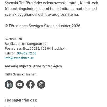
Byggsystem
Svenskt Trä företräder också svensk limträ- , KL-trä- och
förpackningsindustri samt har ett nära samarbete med
Fasadsystem i skivmaterial
svensk bygghandel och trävarugrossisterna.
Bullerskärmar och andra utomhuskonstruktioner
Träbroar
© Föreningen Sveriges Skogsindustrier, 2026.
Byggnation och utförande
Planering
Svenskt Trä
Utförande
Besöksadress: Storgatan 19
Produkter
Postadress: Box 55525, 102 04 Stockholm
Telefon:
08-762 72 60
Konstruktionsvirke
info@svenskttra.se
Konstruktionsvirke Behandlat
Ansvarig utgivare:
Anna Ryberg Ågren
Konstruktionsvirke Obehandlat
Hitta Svenskt Trä här:
Konstruktionsvirke Fingerskarvat
Konstruktionsvirke Fingerskarvat Obehandlat
Limträ
Limträ Obehandlat
Fler sajter från oss:
Fanerträ