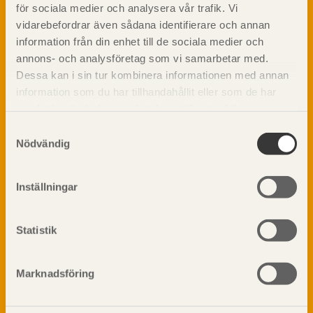
Barrträdets uppbyggnad
materialet trä samt instruktioner för byggande
för sociala medier och analysera vår trafik. Vi
med trä.
Träets egenskaper och kvalitet
vidarebefordrar även sådana identifierare och annan
information från din enhet till de sociala medier och
Sågverksprocessen
annons- och analysföretag som vi samarbetar med.
Träbaserade produkter
Dela på
Dessa kan i sin tur kombinera informationen med annan
Kemisk behandling
information som du har tillhandahållit eller som de har
Fakta om Limträ
samlat in när du har använt deras tjänster. Läs mer om
Byggfysik
vår
integritetspolicy
och
kakpolicy
.
Samtyckesval
Fukt
Prenumerera på TräGuidens nyhetsbrev!
Nödvändig
Värmeisolering och lufttäthet
Ljud
Inställningar
Brandsäkerhet
Brandsäkerhet
Byggnadsklasser och verksamhetsklasser
Statistik
Brandförlopp i byggnader
Brandtekniska funktionskrav
Marknadsföring
Brandklasser för material och konstruktioner
Träkonstruktioners brandmotstånd