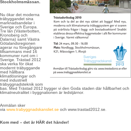
Stockholmsmässan.
Nu ökar det moderna
träbyggandet sina
marknadsandelar i
Sverige och Europa.
Tre län (Västerbotten,
Kronoberg och
Dalarna) samt Västra
Götalandsregionen
agerar nu föregångare
tillsammans med 16
kommuner runt om i
Sverige. Trästad 2012
ska verka för ökat
modernt träbyggande
med hållbara
klimatlösningar och
med industriell
träbyggnadsteknik som
bas. Med Trästad 2012 bygger vi den Goda staden där hållbarhet och
klimatneutralitet i byggnationen är ledstjärnor.
Anmälan sker
via
www.trabyggnadskansliet.se
och www.trastad2012.se.
Kom med – det är HÄR det händer!