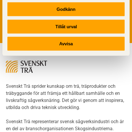
Detaljlösningar
Vi värnar om personlig integritet vilket innebär att dina
Träytors brandegenskaper
Godkänn
personuppgifter alltid hanteras på ett ansvarsfullt sätt.
Tekniska byten med sprinkler
Genom att klicka på skicka lämnar du ditt samtycke.
Läs vår
integritetspolicy.
Riskvärdering i flervåningsbostadshus
Tillåt urval
Brandstandarder
Brandstatistik för flervåningsträhus
Avvisa
Kontroll av utförande
Miljö
Miljöeffekter
LCA
Miljöpolitik och miljömål
Miljödeklarationer och märkning
Svenskt Trä sprider kunskap om trä, träprodukter och
Termer och förkortningar
träbyggande för att främja ett hållbart samhälle och en
livskraftig sågverksnäring. Det gör vi genom att inspirera,
Planering
utbilda och driva teknisk utveckling.
Planera ett träbygge
Klimatkalkylator hallar
Svenskt Trä representerar svensk sågverksindustri och är
Projektering av trähus - generellt
en del av branschorganisationen Skogsindustrierna.