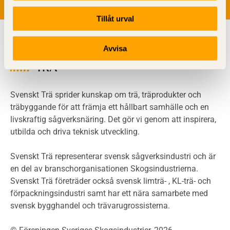
Brandstatistik för flervåningsträhus
Tillåt urval
Kontroll av utförande
Miljö
Avvisa
Miljöeffekter
LCA
Miljöpolitik och miljömål
Miljödeklarationer och märkning
Svenskt Trä sprider kunskap om trä, träprodukter och
Termer och förkortningar
träbyggande för att främja ett hållbart samhälle och en
livskraftig sågverksnäring. Det gör vi genom att inspirera,
Planering
utbilda och driva teknisk utveckling.
Planera ett träbygge
Klimatkalkylator hallar
Svenskt Trä representerar svensk sågverksindustri och är
Projektering av trähus - generellt
en del av branschorganisationen Skogsindustrierna.
Byggsystem
Svenskt Trä företräder också svensk limträ- , KL-trä- och
förpackningsindustri samt har ett nära samarbete med
Fasadsystem i skivmaterial
svensk bygghandel och trävarugrossisterna.
Bullerskärmar och andra utomhuskonstruktioner
Träbroar