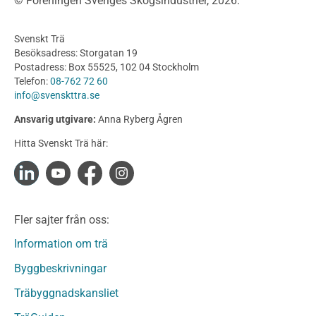
© Föreningen Sveriges Skogsindustrier, 2026.
Byggnation och utförande
Planering
Svenskt Trä
Utförande
Besöksadress: Storgatan 19
Produkter
Postadress: Box 55525, 102 04 Stockholm
Telefon:
08-762 72 60
Konstruktionsvirke
info@svenskttra.se
Konstruktionsvirke Behandlat
Ansvarig utgivare:
Anna Ryberg Ågren
Konstruktionsvirke Obehandlat
Hitta Svenskt Trä här:
Konstruktionsvirke Fingerskarvat
Konstruktionsvirke Fingerskarvat Obehandlat
Limträ
Limträ Obehandlat
Fler sajter från oss:
Fanerträ
Fanerträ Obehandlat
Information om trä
Träpaneler och utvändigt beklädnadsvirke
Byggbeskrivningar
Träpanel och Utvändig beklädnad Behandlat
Träbyggnadskansliet
Träpanel och utvändig beklädnad Obehandlat
Trägolv