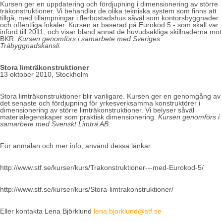
Kursen ger en uppdatering och fördjupning i dimensionering av större
träkonstruktioner. Vi behandlar de olika tekniska system som finns att
tillgå, med tillämpningar i flerbostadshus såväl som kontorsbyggnader
och offentliga lokaler. Kursen är baserad på Eurokod 5 - som skall var
införd till 2011, och visar bland annat de huvudsakliga skillnaderna mot
BKR.
Kursen genomförs i samarbete med Sveriges
Träbyggnadskansli.
Stora limträkonstruktioner
13 oktober 2010, Stockholm
Stora limträkonstruktioner blir vanligare. Kursen ger en genomgång av
det senaste och fördjupning för yrkesverksamma konstruktörer i
dimensionering av större limträkonstruktioner. Vi belyser såväl
materialegenskaper som praktisk dimensionering.
Kursen genomförs i
samarbete med Svenskt Limträ AB.
För anmälan och mer info, använd dessa länkar:
http://www.stf.se/kurser/kurs/Trakonstruktioner---med-Eurokod-5/
http://www.stf.se/kurser/kurs/Stora-limtrakonstruktioner/
Eller kontakta Lena Björklund
lena.bjorklund@stf.se