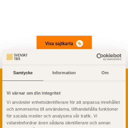
Visa sajtkarta
Samtycke
Information
Om
Om trä
Materialet trä
TräGuiden är den digitala handboken för trä och
Skogsbruk
Vi värnar om din integritet
träbyggande och innehåller information om
Barrträdets uppbyggnad
materialet trä samt instruktioner för byggande
Vi använder enhetsidentifierare för att anpassa innehållet
med trä.
Träets egenskaper och kvalitet
och annonserna till användarna, tillhandahålla funktioner
Sågverksprocessen
för sociala medier och analysera vår trafik. Vi
Träbaserade produkter
vidarebefordrar även sådana identifierare och annan
Dela på