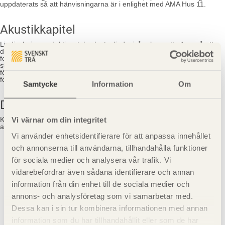
uppdaterats så att hänvisningarna är i enlighet med AMA Hus 11.
Akustikkapitel
Ljudisolering, reduktionstal och stegljudsnivåer har setts över så att
det stämmer med nya BBR samt eventuella nyheter i
forskningsprojekten AkuLite och AcuWood. Funktionskrav och
standarder har uppdaterats enligt de senaste kraven. Dimensionering
för goda förhållanden har uppdaterats enligt nya rön och
forskningsresultat.
Samtycke
Information
Om
Dimensioneringskapitel
Vi värnar om din integritet
Kapitlen som rör dimensionering har uppdaterats till gällande EKS 9
avseende tabeller och beräkningsexempel.
Vi använder enhetsidentifierare för att anpassa innehållet
och annonserna till användarna, tillhandahålla funktioner
för sociala medier och analysera vår trafik. Vi
vidarebefordrar även sådana identifierare och annan
information från din enhet till de sociala medier och
annons- och analysföretag som vi samarbetar med.
Dessa kan i sin tur kombinera informationen med annan
Visa sajtkarta
information som du har tillhandahållit eller som de har