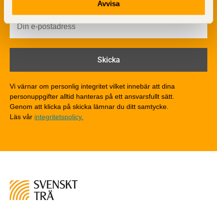
Avvisa
Brandsäkerhet
Byggnadsklasser och verksamhetsklasser
Brandförlopp i byggnader
Brandtekniska funktionskrav
Brandklasser för material och konstruktioner
Träkonstruktioners brandmotstånd
Detaljlösningar
Vi värnar om personlig integritet vilket innebär att dina
Träytors brandegenskaper
personuppgifter alltid hanteras på ett ansvarsfullt sätt.
Tekniska byten med sprinkler
Genom att klicka på skicka lämnar du ditt samtycke.
Läs vår
integritetspolicy.
Riskvärdering i flervåningsbostadshus
Brandstandarder
Brandstatistik för flervåningsträhus
Kontroll av utförande
Miljö
Miljöeffekter
LCA
Miljöpolitik och miljömål