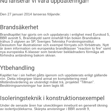
Nu lanserar vi våra uppdateringar!
Den 27 januari 2014 lanseras följande:
Brandsäkerhet
Brandkapitlet har gjorts om och uppdaterats i enlighet med Eurokod 5,
BBR avsnitt 5, Brandskydd samt innehåll från boken Brandsäkra
trähus 3 utgiven av SP, Sveriges Tekniska Forskningsinstitut.
Dessutom har illustrationer och exempel förnyats och förbättrats. Nytt
är även information om europeiska brandklasser "reaction to fire" samt
nya europeiska K-klasser som beskriver beklädnaders förmåga att
förhindra antändning bakom skivan.
Ytbehandling
Kapitlet har i sin helhet gåtts igenom och uppdaterats enligt gällande
rön. Detta inbegriper bland annat en komplettering med
tillståndsvärdering av utvändigt målat trä, projektet "Tillman".
Besiktningsanvisningar har även lagts till.
Isoleringsteknik i konstruktionsexempel
Under de senaste åren har utvecklingen inneburit en generell ökning
av isolertjocklekarna. Skärpta anvisningar i BBR avsnitt 9,