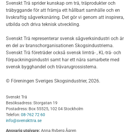
Miljödeklarationer och märkning
Svenskt Trä sprider kunskap om trä, träprodukter och
Termer och förkortningar
träbyggande för att främja ett hållbart samhälle och en
livskraftig sågverksnäring. Det gör vi genom att inspirera,
Planering
utbilda och driva teknisk utveckling.
Planera ett träbygge
Klimatkalkylator hallar
Svenskt Trä representerar svensk sågverksindustri och är
Projektering av trähus - generellt
en del av branschorganisationen Skogsindustrierna.
Byggsystem
Svenskt Trä företräder också svensk limträ- , KL-trä- och
förpackningsindustri samt har ett nära samarbete med
Fasadsystem i skivmaterial
svensk bygghandel och trävarugrossisterna.
Bullerskärmar och andra utomhuskonstruktioner
Träbroar
© Föreningen Sveriges Skogsindustrier, 2026.
Byggnation och utförande
Planering
Svenskt Trä
Utförande
Besöksadress: Storgatan 19
Produkter
Postadress: Box 55525, 102 04 Stockholm
Telefon:
08-762 72 60
Konstruktionsvirke
info@svenskttra.se
Konstruktionsvirke Behandlat
Ansvarig utgivare:
Anna Ryberg Ågren