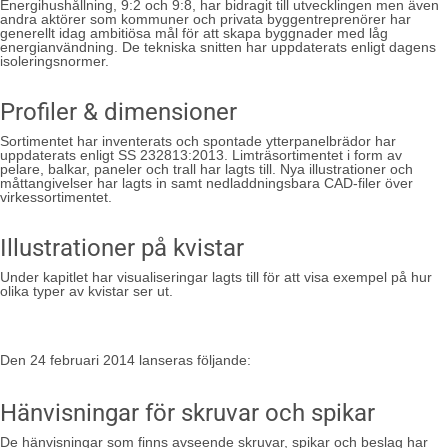
Energihushållning, 9:2 och 9:8, har bidragit till utvecklingen men även
andra aktörer som kommuner och privata byggentreprenörer har
generellt idag ambitiösa mål för att skapa byggnader med låg
energianvändning. De tekniska snitten har uppdaterats enligt dagens
isoleringsnormer.
Profiler & dimensioner
Sortimentet har inventerats och spontade ytterpanelbrädor har
uppdaterats enligt SS 232813:2013. Limträsortimentet i form av
pelare, balkar, paneler och trall har lagts till. Nya illustrationer och
måttangivelser har lagts in samt nedladdningsbara CAD-filer över
virkessortimentet.
Illustrationer på kvistar
Under kapitlet har visualiseringar lagts till för att visa exempel på hur
olika typer av kvistar ser ut.
Den 24 februari 2014 lanseras följande:
Hänvisningar för skruvar och spikar
De hänvisningar som finns avseende skruvar, spikar och beslag har