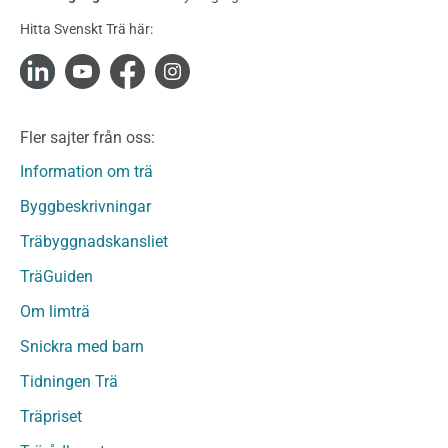
Konstruktionsvirke Obehandlat
Hitta Svenskt Trä här:
Konstruktionsvirke Fingerskarvat
Konstruktionsvirke Fingerskarvat Obehandlat
Limträ
Limträ Obehandlat
Fler sajter från oss:
Fanerträ
Fanerträ Obehandlat
Information om trä
Träpaneler och utvändigt beklädnadsvirke
Byggbeskrivningar
Träpanel och Utvändig beklädnad Behandlat
Träbyggnadskansliet
Träpanel och utvändig beklädnad Obehandlat
Trägolv
TräGuiden
Trägolv Behandlat
Om limträ
Trägolv Obehandlat
Snickra med barn
Sågat virke
Sågat virke Behandlat
Tidningen Trä
Sågat virke Obehandlat
Träpriset
Övriga träprodukter