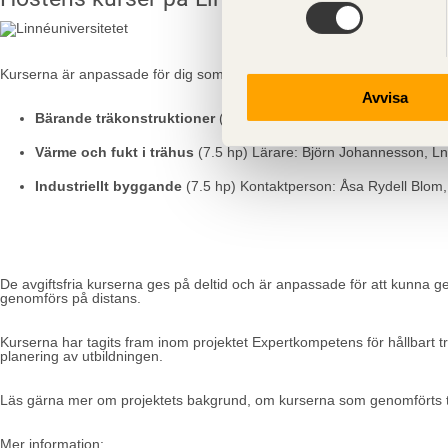
Kurserna är anpassade för dig som redan jobbar. Kurserna ges på del
Avvisa
Bärande träkonstruktioner
(7.5 hp) Lärare: Thomas Bader, Lnu
Värme och fukt i trähus
(7.5 hp) Lärare: Björn Johannesson, Ln
Industriellt byggande
(7.5 hp) Kontaktperson: Åsa Rydell Blom
De avgiftsfria kurserna ges på deltid och är anpassade för att kunna gen
genomförs på distans.
Kurserna har tagits fram inom projektet Expertkompetens för hållbart t
planering av utbildningen.
Läs gärna mer om projektets bakgrund, om kurserna som genomförts t
Mer information: