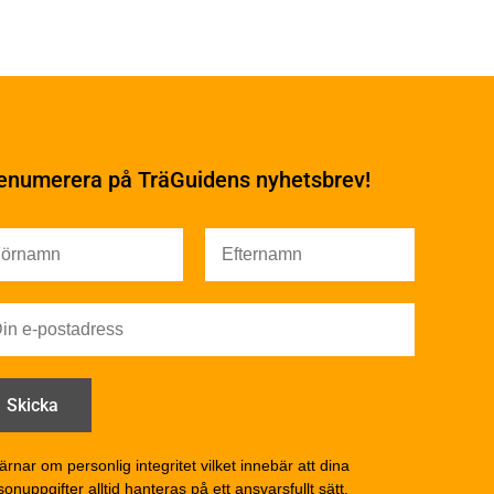
Underhåll
Ytbehandling och
underhåll
enumerera på TräGuidens nyhetsbrev!
Ytbehandling och
underhåll – generellt
Färg
Träskydd
Utförande - utvändigt
Utförande - invändigt
Drift och underhåll
åga
Drift och underhåll –
generellt
Grunder och bjälklag
d
Fasader och väggar
ärnar om personlig integritet vilket innebär att dina
onuppgifter alltid hanteras på ett ansvarsfullt sätt.