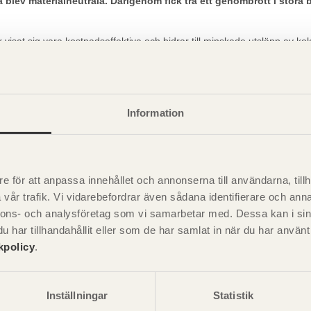
na blev materialneutrala. Därigenom fick trä ett genombrott i stor
 visat sig vara kostnadseffektiva och bidrar till minskade utsläpp av k
 Birgit Östman var starkt drivande i det forsknings- och utvecklingsar
till att Svenska företag som bygger med trästomme idag har en världsled
Information
 är extra smickrande att jag är den första kvinnan genom tiderna.
nande i ett stort FoU-program som utvecklat byggandet genom god hante
e för att anpassa innehållet och annonserna till användarna, tillh
lse till en person som gjort det svenska skogsbruket utomordentliga tj
vår trafik. Vi vidarebefordrar även sådana identifierare och anna
nnons- och analysföretag som vi samarbetar med. Dessa kan i sin
har tillhandahållit eller som de har samlat in när du har använ
kpolicy
.
Inställningar
Statistik