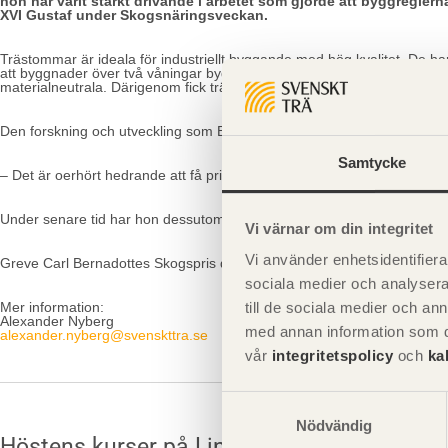
hon har varit starkt drivande i arbetet som gjorde att byggregler
XVI Gustaf under Skogsnäringsveckan.
Trästommar är ideala för industriellt byggande med hög kvalitet. De har
att byggnader över två våningar byggdes med en bärande stomme av trä.
materialneutrala. Därigenom fick trä ett genombrott i stora byggnader.
Den forskning och utveckling som Birgit drivit har dessutom lett fram 
Samtycke
– Det är oerhört hedrande att få priset, säger Birgit och tillägger: det
Under senare tid har hon dessutom samlat teoretiskt och praktiskt kun
Vi värnar om din integritet
Vi använder enhetsidentifierar
Greve Carl Bernadottes Skogspris delas ut av Föreningen Skogens styre
sociala medier och analysera 
Mer information:
till de sociala medier och a
Alexander Nyberg
med annan information som du 
alexander.nyberg@svenskttra.se
vår
integritetspolicy
och
ka
Samtyckesval
Nödvändig
Höstens kurser på Linnéuniversitetet