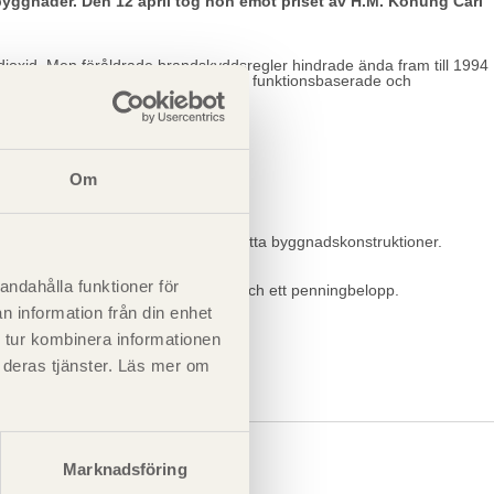
a byggnader. Den 12 april tog hon emot priset av H.M. Konung Carl
oldioxid. Men föråldrade brandskyddsregler hindrade ända fram till 1994
bete som ledde till att reglerna blev funktionsbaserade och
ande position.
Om
ring av akustik och vibrationer i lätta byggnadskonstruktioner.
andahålla funktioner för
änster. Priset består av en medalj och ett penningbelopp.
n information från din enhet
 tur kombinera informationen
t deras tjänster. Läs mer om
Marknadsföring