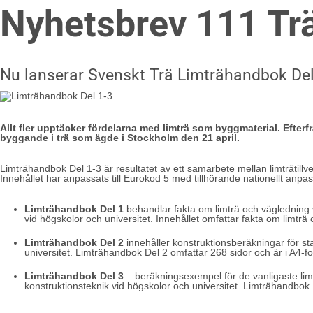
Nyhetsbrev 111 Tr
Nu lanserar Svenskt Trä Limträhandbok Del
Allt fler upptäcker fördelarna med limträ som byggmaterial. Efte
byggande i trä som ägde i Stockholm den 21 april.
Limträhandbok Del 1-3 är resultatet av ett samarbete mellan limträtill
Innehållet har anpassats till Eurokod 5 med tillhörande nationellt an
Limträhandbok Del 1
behandlar fakta om limträ och vägledning vi
vid högskolor och universitet. Innehållet omfattar fakta om limtr
Limträhandbok Del 2
innehåller konstruktionsberäkningar för st
universitet. Limträhandbok Del 2 omfattar 268 sidor och är i A4-f
Limträhandbok Del 3
– beräkningsexempel för de vanligaste limtr
konstruktionsteknik vid högskolor och universitet. Limträhandbok 