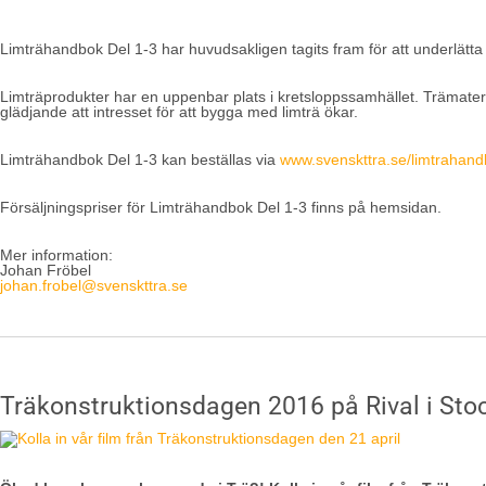
Limträhandbok Del 1-3 har huvudsakligen tagits fram för att underlätt
Limträprodukter har en uppenbar plats i kretsloppssamhället. Trämateria
glädjande att intresset för att bygga med limträ ökar.
Limträhandbok Del 1-3 kan beställas via
www.svenskttra.se/limtrahan
Försäljningspriser för Limträhandbok Del 1-3 finns på hemsidan.
Mer information:
Johan Fröbel
johan.frobel@svenskttra.se
Träkonstruktionsdagen 2016 på Rival i Sto