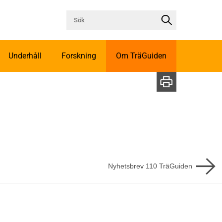
Underhåll
Forskning
Om TräGuiden
Nyhetsbrev
110
TräGuiden