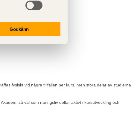
t nu i september:
Godkänn
ffas fysiskt vid några tillfällen per kurs, men stora delar av studierna
kademi så väl som näringsliv deltar aktivt i kursutveckling och