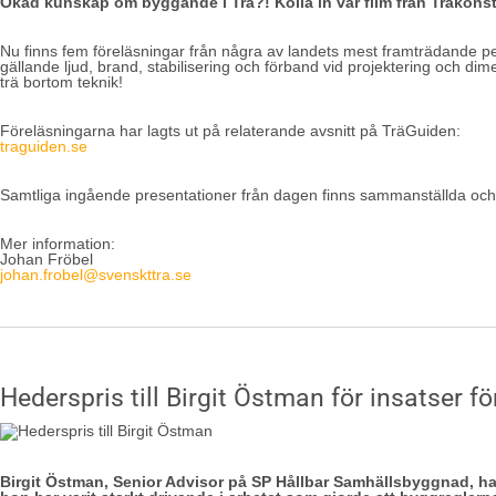
Ökad kunskap om byggande i Trä?! Kolla in vår film från Träkonst
Nu finns fem föreläsningar från några av landets mest framträdande pers
gällande ljud, brand, stabilisering och förband vid projektering och dim
trä bortom teknik!
Föreläsningarna har lagts ut på relaterande avsnitt på TräGuiden:
traguiden.se
Samtliga ingående presentationer från dagen finns sammanställda oc
Mer information:
Johan Fröbel
johan.frobel@svenskttra.se
Hederspris till Birgit Östman för insatser 
Birgit Östman, Senior Advisor på SP Hållbar Samhällsbyggnad, har u