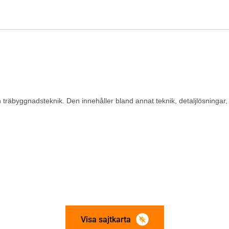
h träbyggnadsteknik. Den innehåller bland annat teknik, detaljlösninga
Visa sajtkarta