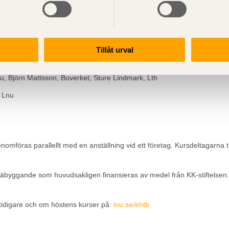
tid och är framtagna i samverkan med trä- och byggbranschen med star
Tillåt urval
, Marie Johansson, Lnu och SP, Sigurdur Ormarsson, Lnu, mfl.
u, Björn Mattsson, Boverket, Sture Lindmark, Lth
, Lnu
omföras parallellt med en anställning vid ett företag. Kursdeltagarna trä
räbyggande som huvudsakligen finansieras av medel från KK-stiftelsen. A
idigare och om höstens kurser på:
lnu.se/ehtb