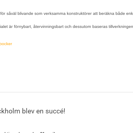
a för såväl blivande som verksamma konstruktörer att beräkna både enk
let är förnybart, återvinningsbart och dessutom baseras tillverkningen 
dbocker
ckholm blev en succé!