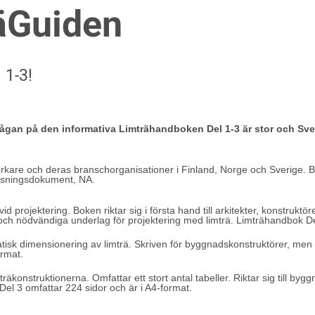
äGuiden
 1-3!
rfrågan på den informativa Limträhandboken Del 1-3 är stor och Sv
verkare och deras branschorganisationer i Finland, Norge och Sverige. B
passningsdokument, NA.
d projektering. Boken riktar sig i första hand till arkitekter, konstruk
ä och nödvändiga underlag för projektering med limträ. Limträhandbok De
atisk dimensionering av limträ. Skriven för byggnadskonstruktörer, men 
ormat.
äkonstruktionerna. Omfattar ett stort antal tabeller. Riktar sig till by
Del 3 omfattar 224 sidor och är i A4-format.