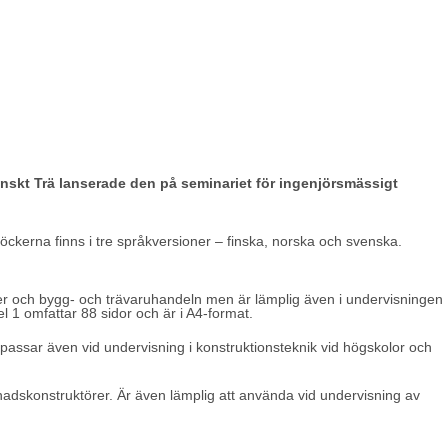
enskt Trä lanserade den på seminariet för ingenjörsmässigt
öckerna finns i tre språkversioner – finska, norska och svenska.
törer och bygg- och trävaruhandeln men är lämplig även i undervisningen
l 1 omfattar 88 sidor och är i A4-format.
passar även vid undervisning i konstruktionsteknik vid högskolor och
ggnadskonstruktörer. Är även lämplig att använda vid undervisning av