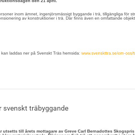
ruktionsdagen den 21 april.
oner inom ämnet, ingenjörsmässigt byggande i trä, tillgängliga för stre
ensionering av konstruktioner i trä. Där finns även en omfattande objekt
h kan laddas ner på Svenskt Träs hemsida:
www.svenskttra.se/om-oss/t
för svenskt träbyggande
tsetts till årets mottagare av Greve Carl Bernadottes Skogspris och