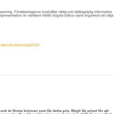
aming. Föreläsningarna innehåller viktig och lättbegriplig information
spresentation av världens hittills högsta trähus samt argument att välja
rakonstruktionsdag2016/
 är första kvinnan som får detta pris. Birgit får priset för att