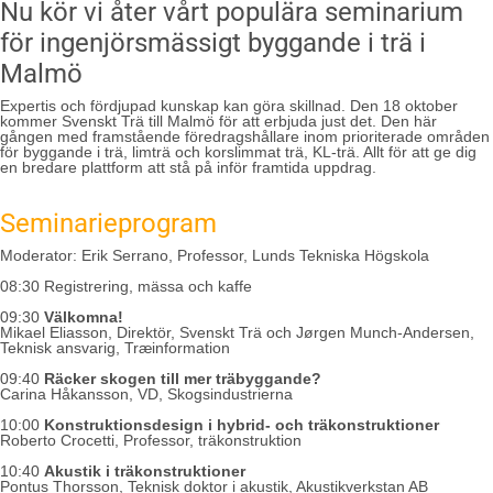
Nu kör vi åter vårt populära seminarium
för ingenjörsmässigt byggande i trä i
Malmö
Expertis och fördjupad kunskap kan göra skillnad. Den 18 oktober
kommer Svenskt Trä till Malmö för att erbjuda just det. Den här
gången med framstående föredragshållare inom prioriterade områden
för byggande i trä, limträ och korslimmat trä, KL-trä. Allt för att ge dig
en bredare plattform att stå på inför framtida uppdrag.
Seminarieprogram
Moderator: Erik Serrano, Professor, Lunds Tekniska Högskola
08:30 Registrering, mässa och kaffe
09:30
Välkomna!
Mikael Eliasson, Direktör, Svenskt Trä och Jørgen Munch-Andersen,
Teknisk ansvarig, Træinformation
09:40
Räcker skogen till mer träbyggande?
Carina Håkansson, VD, Skogsindustrierna
10:00
Konstruktionsdesign i hybrid- och träkonstruktioner
Roberto Crocetti, Professor, träkonstruktion
10:40
Akustik i träkonstruktioner
Pontus Thorsson, Teknisk doktor i akustik, Akustikverkstan AB