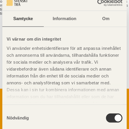
outnyttjad plats som inte avbokats före den 11 oktober 2017 debiteras
med 995 kr/plats exklusive moms. Din plats kan kostnadsfritt överlåtas
till en kollega. Avbokning och överlåtelse meddelas
till
johan.larsson@svenskttra.se
.
Samtycke
Information
Om
Vi värnar om din integritet
Vi använder enhetsidentifierare för att anpassa innehållet
och annonserna till användarna, tillhandahålla funktioner
för sociala medier och analysera vår trafik. Vi
Visa sajtkarta
vidarebefordrar även sådana identifierare och annan
information från din enhet till de sociala medier och
annons- och analysföretag som vi samarbetar med.
Dessa kan i sin tur kombinera informationen med annan
Om trä
information som du har tillhandahållit eller som de har
samlat in när du har använt deras tjänster. Läs mer om
Materialet trä
TräGuiden är den digitala handboken för trä och
vår
integritetspolicy
och
kakpolicy
.
Samtyckesval
Skogsbruk
träbyggande och innehåller information om
Nödvändig
Barrträdets uppbyggnad
materialet trä samt instruktioner för byggande
med trä.
Träets egenskaper och kvalitet