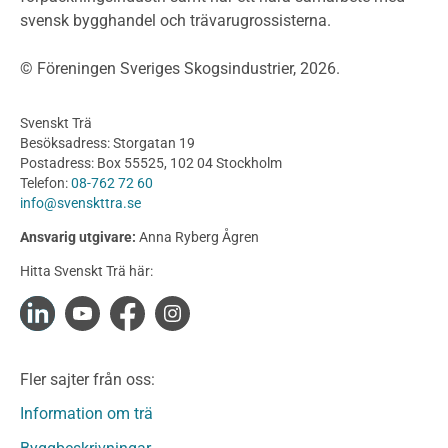
svensk bygghandel och trävarugrossisterna.
Bullerskärmar och andra utomhuskonstruktioner
Träbroar
© Föreningen Sveriges Skogsindustrier, 2026.
Byggnation och utförande
Planering
Svenskt Trä
Utförande
Besöksadress: Storgatan 19
Produkter
Postadress: Box 55525, 102 04 Stockholm
Telefon:
08-762 72 60
Konstruktionsvirke
info@svenskttra.se
Konstruktionsvirke Behandlat
Ansvarig utgivare:
Anna Ryberg Ågren
Konstruktionsvirke Obehandlat
Hitta Svenskt Trä här:
Konstruktionsvirke Fingerskarvat
Konstruktionsvirke Fingerskarvat Obehandlat
Limträ
Limträ Obehandlat
Fler sajter från oss:
Fanerträ
Fanerträ Obehandlat
Information om trä
Träpaneler och utvändigt beklädnadsvirke