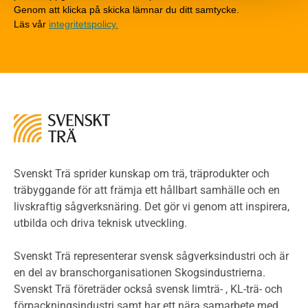
Tekniska byten med sprinkler
Genom att klicka på skicka lämnar du ditt samtycke.
Läs vår
integritetspolicy.
Riskvärdering i flervåningsbostadshus
Brandstandarder
Brandstatistik för flervåningsträhus
Kontroll av utförande
Miljö
Miljöeffekter
LCA
Miljöpolitik och miljömål
Miljödeklarationer och märkning
Svenskt Trä sprider kunskap om trä, träprodukter och
Termer och förkortningar
träbyggande för att främja ett hållbart samhälle och en
livskraftig sågverksnäring. Det gör vi genom att inspirera,
Planering
utbilda och driva teknisk utveckling.
Planera ett träbygge
Klimatkalkylator hallar
Svenskt Trä representerar svensk sågverksindustri och är
Projektering av trähus - generellt
en del av branschorganisationen Skogsindustrierna.
Byggsystem
Svenskt Trä företräder också svensk limträ- , KL-trä- och
förpackningsindustri samt har ett nära samarbete med
Fasadsystem i skivmaterial