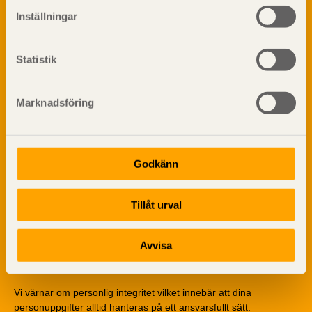
Sågverksprocessen
Inställningar
Träbaserade produkter
Dela på
Kemisk behandling
Statistik
Fakta om Limträ
Byggfysik
Marknadsföring
Fukt
Prenumerera på TräGuidens nyhetsbrev!
Värmeisolering och lufttäthet
Ljud
Brandsäkerhet
Godkänn
Brandsäkerhet
Byggnadsklasser och verksamhetsklasser
Tillåt urval
Brandförlopp i byggnader
Brandtekniska funktionskrav
Avvisa
Brandklasser för material och konstruktioner
Träkonstruktioners brandmotstånd
Detaljlösningar
Vi värnar om personlig integritet vilket innebär att dina
Träytors brandegenskaper
personuppgifter alltid hanteras på ett ansvarsfullt sätt.