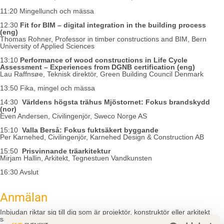
11:20 Mingellunch och mässa
12:30
Fit for BIM – digital integration in the building process
(eng)
Thomas Rohner, Professor in timber constructions and BIM, Bern
University of Applied Sciences
13:10
Performance of wood constructions in Life Cycle
Assessment – Experiences from DGNB certification (eng)
Lau Raffnsøe, Teknisk direktör, Green Building Council Denmark
13:50 Fika, mingel och mässa
14:30
Världens högsta trähus Mjöstornet: Fokus brandskydd
(nor)
Even Andersen, Civilingenjör, Sweco Norge AS
15:10
Valla Berså: Fokus fuktsäkert byggande
Per Karnehed, Civilingenjör, Karnehed Design & Construction AB
15:50
Prisvinnande träarkitektur
Mirjam Hallin, Arkitekt, Tegnestuen Vandkunsten
16:30 Avslut
Anmälan
Inbjudan riktar sig till dig som är projektör, konstruktör eller arkitekt
samt till studenter.
Observera
att seminariet är kostnadsfritt men