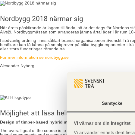
Nordbygg 2018 närmar sig
När årets påskfirande är lagom till ända, så är det dags för Nordens 
Älvsjö. Nordbyggmässan som arrangeras jämna årtal äger i år rum 10-1
I sedvanlig ordning finns såklart branschorganisationen Svenskt Trä r
besökare kan få känna på smakprover på olika byggkomponenter i trä sam
eller stora funderingar rörande trä.
För mer information se nordbygg.se
Alexander Nyberg
Samtycke
Möjlighet att läsa helt ny konstruktionsku
Design of timber-based hybrid structures eller Design av träbase
Vi värnar om din integritet
The overall goal of the course is to give knowledge about timber mate
Vi använder enhetsidentifierar
hybrid components and systems are studied.