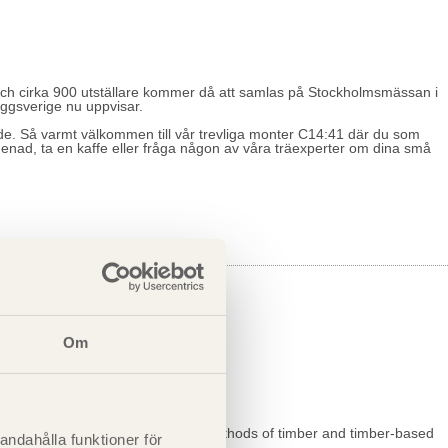
 och cirka 900 utställare kommer då att samlas på Stockholmsmässan i
yggsverige nu uppvisar.
nde. Så varmt välkommen till vår trevliga monter C14:41 där du som
menad, ta en kaffe eller fråga någon av våra träexperter om dina små
Om
,5 hp
 engineering. Analysis and design methods of timber and timber-based
andahålla funktioner för