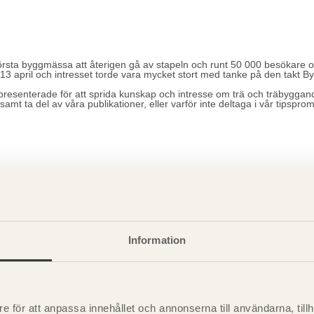
största byggmässa att återigen gå av stapeln och runt 50 000 besökare
3 april och intresset torde vara mycket stort med tanke på den takt B
epresenterade för att sprida kunskap och intresse om trä och träbygga
t ta del av våra publikationer, eller varför inte deltaga i vår tipspro
Information
rs på KTH under våren
rade hybridkonstruktioner (preliminär kurskod AF2302, AF230U), 7
rials and how these can be combined with other materials in structural
e för att anpassa innehållet och annonserna till användarna, tillh