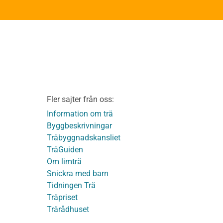
Om TräGuiden
Kontakta oss
v
Vi som medverkat till
TräGuiden
ontage av
Friskrivningar
Kakor
Integritetspolicy
material
Fler sajter från oss:
Användbara funktioner
KL-trä
på TräGuiden
Information om trä
Byggbeskrivningar
Träbyggnadskansliet
detaljer
TräGuiden
Om limträ
Snickra med barn
Tidningen Trä
Träpriset
t
Trärådhuset
ge