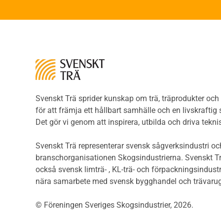
beklä
Brandförlopp i byggnader
Träp
Brandtekniska funktionskrav
bekl
Brandklasser för material och
Träp
konstruktioner
bekl
Träkonstruktioners
Trägo
brandmotstånd
Träg
Detaljlösningar
Träg
Träytors brandegenskaper
Svenskt Trä sprider kunskap om trä, träprodukter oc
Sågat
Tekniska byten med sprinkler
för att främja ett hållbart samhälle och en livskraftig
Såga
Riskvärdering i
Det gör vi genom att inspirera, utbilda och driva tekni
Såga
flervåningsbostadshus
Övrig
Brandstandarder
Svenskt Trä representerar svensk sågverksindustri och
Övri
Brandstatistik för
branschorganisationen Skogsindustrierna. Svenskt Tr
Trall
flervåningsträhus
också svensk limträ- , KL-trä- och förpackningsindustr
Unde
Kontroll av utförande
nära samarbete med svensk bygghandel och trävarug
Spar
Miljö
Läkt
© Föreningen Sveriges Skogsindustrier, 2026.
Miljöeffekter
Form
LCA