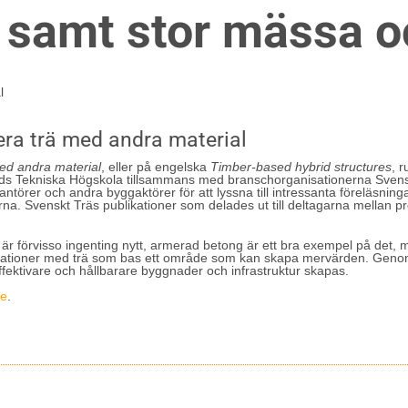
samt stor mässa oc
ra trä med andra material
ed andra material
, eller på engelska
Timber-based hybrid structures
, 
s Tekniska Högskola tillsammans med branschorganisationerna Svensk
rantörer och andra byggaktörer för att lyssna till intressanta föreläsni
rna. Svenskt Träs publikationer som delades ut till deltagarna mellan pr
 är förvisso ingenting nytt, armerad betong är ett bra exempel på det
nationer med trä som bas ett område som kan skapa mervärden. Genom 
fektivare och hållbarare byggnader och infrastruktur skapas.
se
.