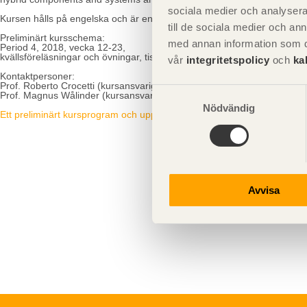
sociala medier och analysera 
Kursen hålls på engelska och är en kurs på Masternivå, men är även möj
till de sociala medier och a
Preliminärt kursschema:
med annan information som du 
Period 4, 2018, vecka 12-23,
kvällsföreläsningar och övningar, tisdagar och torsdagar kl. 17.00-20.0
vår
integritetspolicy
och
ka
Kontaktpersoner:
Prof. Roberto Crocetti (kursansvarig, KTH Byggnadsmaterial), e-mejl -
Samtyckesval
Prof. Magnus Wålinder (kursansvarig, KTH Byggnadsmaterial), e-mejl 
Nödvändig
Ett preliminärt kursprogram och uppdateringar finns på på kth.se under 
Avvisa
Byggn