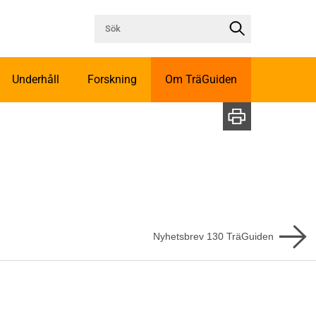
Underhåll
Forskning
Om TräGuiden
Nyhetsbrev
130
TräGuiden