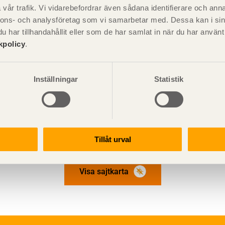
vår trafik. Vi vidarebefordrar även sådana identifierare och anna
lig som uppdragsutbildning för till exempel verksamma ingenjörer och a
nnons- och analysföretag som vi samarbetar med. Dessa kan i sin
har tillhandahållit eller som de har samlat in när du har använ
0.
kpolicy
.
crocetti@kth.se
-
walinder@kth.se
Inställningar
Statistik
rubriken "Portfolio"
.
Tillåt urval
Visa sajtkarta
ation och utförande
Konstruktiv utformning