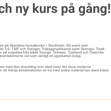
h ny kurs på gång!
rum på Skanskas huvudkontor i Stockholm. Ett event som
t Trä, TMF och Sveriges Träbyggnadskansli samt Skanska. Totalt
ngar på engelska från både Sverige, Schweiz, Tyskland och Österrike
esentationerna var som vanligt ett uppskattat inslag.
, men med den utveckling som skett inom det stora moderna
att främja kombinationen av trä med andra material kan även träets