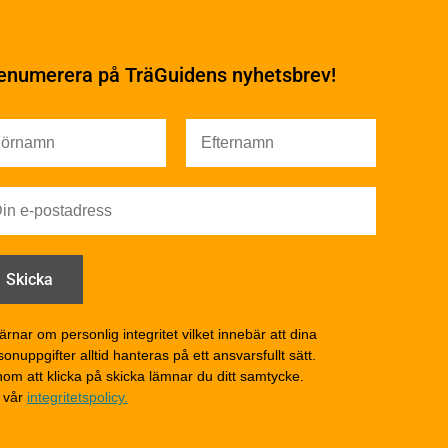
Underhåll
Ytbehandling och
underhåll
enumerera på TräGuidens nyhetsbrev!
Ytbehandling och
underhåll – generellt
Färg
Träskydd
Utförande - utvändigt
Utförande - invändigt
Drift och underhåll
åga
Drift och underhåll –
generellt
Grunder och bjälklag
d
Fasader och väggar
ärnar om personlig integritet vilket innebär att dina
onuppgifter alltid hanteras på ett ansvarsfullt sätt.
Tak
om att klicka på skicka lämnar du ditt samtycke.
Invändigt underhåll
 vår
integritetspolicy.
Altaner, balkonger och
yttertrappor