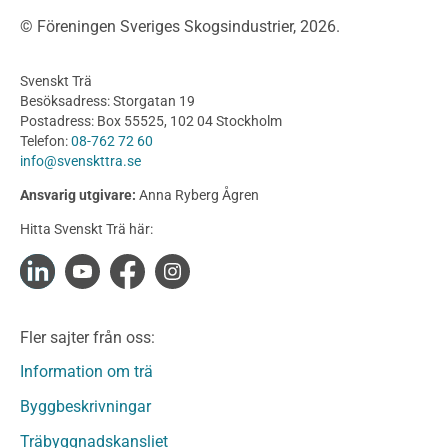
Träbroar
© Föreningen Sveriges Skogsindustrier, 2026.
Byggnation och utförande
Planering
Svenskt Trä
Utförande
Besöksadress: Storgatan 19
Produkter
Postadress: Box 55525, 102 04 Stockholm
Telefon:
08-762 72 60
Konstruktionsvirke
info@svenskttra.se
Konstruktionsvirke Behandlat
Ansvarig utgivare:
Anna Ryberg Ågren
Konstruktionsvirke Obehandlat
Hitta Svenskt Trä här:
Konstruktionsvirke Fingerskarvat
Konstruktionsvirke Fingerskarvat Obehandlat
Limträ
Limträ Obehandlat
Fler sajter från oss:
Fanerträ
Fanerträ Obehandlat
Information om trä
Träpaneler och utvändigt beklädnadsvirke
Byggbeskrivningar
Träpanel och Utvändig beklädnad Behandlat
Träbyggnadskansliet
Träpanel och utvändig beklädnad Obehandlat