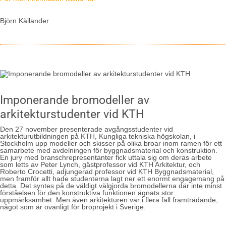
Björn Källander
Imponerande bromodeller av
arkitekturstudenter vid KTH
Den 27 november presenterade avgångsstudenter vid
arkitekturutbildningen på KTH, Kungliga tekniska högskolan, i
Stockholm upp modeller och skisser på olika broar inom ramen för ett
samarbete med avdelningen för byggnadsmaterial och konstruktion.
En jury med branschrepresentanter fick uttala sig om deras arbete
som letts av Peter Lynch, gästprofessor vid KTH Arkitektur, och
Roberto Crocetti, adjungerad professor vid KTH Byggnadsmaterial,
men framför allt hade studenterna lagt ner ett enormt engagemang på
detta. Det syntes på de väldigt välgjorda bromodellerna där inte minst
förståelsen för den konstruktiva funktionen ägnats stor
uppmärksamhet. Men även arkitekturen var i flera fall framträdande,
något som är ovanligt för broprojekt i Sverige.