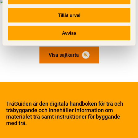
Tillåt urval
Avvisa
Visa sajtkarta
Om trä
Materialet trä
TräGuiden är den digitala handboken för trä och
Skogsbruk
träbyggande och innehåller information om
Barrträdets uppbyggnad
materialet trä samt instruktioner för byggande
med trä.
Träets egenskaper och kvalitet
Sågverksprocessen