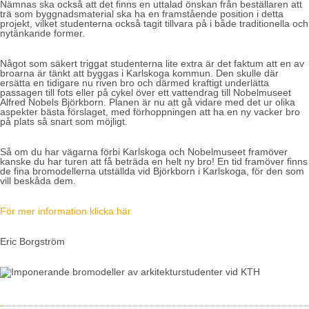
Nämnas ska också att det finns en uttalad önskan från beställaren att
trä som byggnadsmaterial ska ha en framstående position i detta
projekt, vilket studenterna också tagit tillvara på i både traditionella och
nytänkande former.
Något som säkert triggat studenterna lite extra är det faktum att en av
broarna är tänkt att byggas i Karlskoga kommun. Den skulle där
ersätta en tidigare nu riven bro och därmed kraftigt underlätta
passagen till fots eller på cykel över ett vattendrag till Nobelmuseet
Alfred Nobels Björkborn. Planen är nu att gå vidare med det ur olika
aspekter bästa förslaget, med förhoppningen att ha en ny vacker bro
på plats så snart som möjligt.
Så om du har vägarna förbi Karlskoga och Nobelmuseet framöver
kanske du har turen att få beträda en helt ny bro! En tid framöver finns
de fina bromodellerna utställda vid Björkborn i Karlskoga, för den som
vill beskåda dem.
För mer information klicka här
Eric Borgström