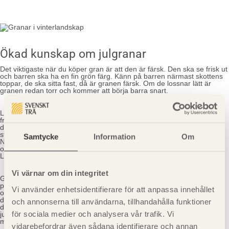
Ökad kunskap om julgranar
Det viktigaste när du köper gran är att den är färsk. Den ska se frisk ut
och barren ska ha en fin grön färg. Känn på barren närmast skottens
toppar, de ska sitta fast, då är granen färsk. Om de lossnar lätt är
granen redan torr och kommer att börja barra snart.
Låt granen vila utomhus tills det är dags att klä den. Om granen är
frusen bör den tinas långsamt. Om din gran ska vara fin hela julen är
det viktigaste att den hela tiden har tillgång till vatten. Låt den gärna
stå i vatten redan utomhus. Torkar den en gång så barrar den fortare.
Samtycke
Information
Om
När du tar in granen, se till att få bort döda barr genom att skaka den
och slå lätt på grenarna. Undvik att slå rotändan mot golvet.
Ledningsbanorna för vattnet kan skadas och då barrar den mer.
Vi värnar om din integritet
Ge din gran en ny snittyta vid roten men ta inte bort bark, den bör få
plats i julgransfoten som den är. Om du har köpt en kungsgran är de
Vi använder enhetsidentifierare för att anpassa innehållet
oftast tjockare i roten – ta då bort så lite som möjligt. Om du tar för
djupt från sidorna kommer du in i vattenledningsbanorna och riskerar
och annonserna till användarna, tillhandahålla funktioner
då att stoppa vattentransporten. Om du är på väg att köpa ny
för sociala medier och analysera vår trafik. Vi
julgransfot, se då till att köpa en som har så stor vattenbehållare som
möjligt.
vidarebefordrar även sådana identifierare och annan