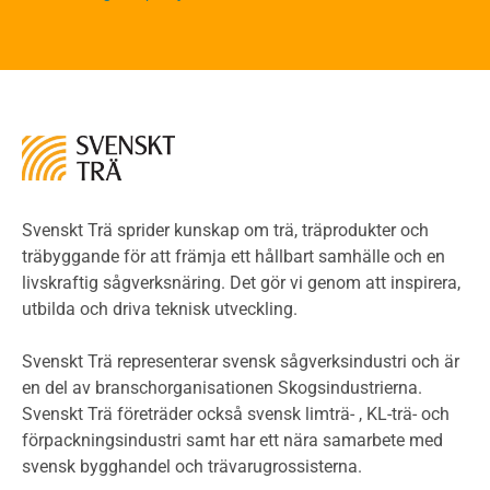
Brandstandarder
Brandstatistik för flervåningsträhus
Kontroll av utförande
Miljö
Miljöeffekter
LCA
Miljöpolitik och miljömål
Miljödeklarationer och märkning
Svenskt Trä sprider kunskap om trä, träprodukter och
Termer och förkortningar
träbyggande för att främja ett hållbart samhälle och en
livskraftig sågverksnäring. Det gör vi genom att inspirera,
Planering
utbilda och driva teknisk utveckling.
Planera ett träbygge
Klimatkalkylator hallar
Svenskt Trä representerar svensk sågverksindustri och är
Projektering av trähus - generellt
en del av branschorganisationen Skogsindustrierna.
Byggsystem
Svenskt Trä företräder också svensk limträ- , KL-trä- och
förpackningsindustri samt har ett nära samarbete med
Fasadsystem i skivmaterial
svensk bygghandel och trävarugrossisterna.
Bullerskärmar och andra utomhuskonstruktioner