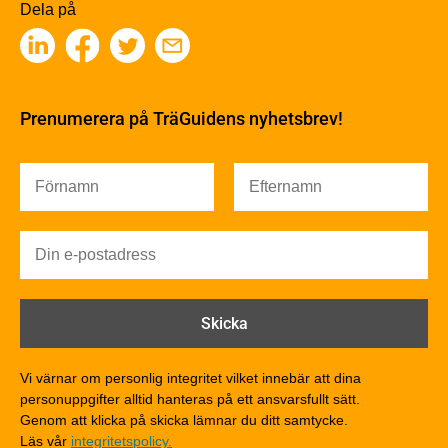
Träbaserade produkter
Dela på
Kemisk behandling
Fakta om Limträ
Byggfysik
Fukt
Prenumerera på TräGuidens nyhetsbrev!
Värmeisolering och lufttäthet
Ljud
Brandsäkerhet
Brandsäkerhet
Byggnadsklasser och verksamhetsklasser
Brandförlopp i byggnader
Brandtekniska funktionskrav
Brandklasser för material och konstruktioner
Träkonstruktioners brandmotstånd
Detaljlösningar
Vi värnar om personlig integritet vilket innebär att dina
Träytors brandegenskaper
personuppgifter alltid hanteras på ett ansvarsfullt sätt.
Tekniska byten med sprinkler
Genom att klicka på skicka lämnar du ditt samtycke.
Läs vår
integritetspolicy.
Riskvärdering i flervåningsbostadshus