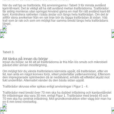
När du valt typ av trallbräda, följ anvisningarna i Tabell 3 för minsta avstånd
kant-till-kant. Det är viktigt att ha rätt avstånd mellan trallbrädorna. Trallbrädor
får aldrig monteras utan springa! Använd gärna en mall för rätt avstånd kant-till
kant. Kontrollera rakheten i båda ändar och längs hela trallbrädan. Om det är
alltför stora avvikelser från en rak linje bör du lägga trallbrädan åt sidan. Välj
trall som är rak och som om möjligt har samma bredd längs hela trallbrädans
längd.
Tabell 3.
Att tänka på innan du börjar
Innan du börjar, se till att all trallbrädorna är fria från lös smuts och mikrobiell
påväxt eller annan missfärgning.
Om möjligt bör du vända trallbrädans kärnsida uppåt, då trallbrädan, efter en
tid, kan anta en något konvex form, vilket underlättar vattenavrinning. Eftersom
den impregnerade splintveden då är nedåtvänd, erhålls ett effektivt skydd mot
fukt underifrån. Alternativt vänder du den bästa sidan uppåt.
Trallbrädor skruvas eller spikas enligt anvisningar i
Figur 1 ­- 4
.
Trallbrädor med bredd över 70 mm ska ha dubbel infästning och kantavståndet
för infästningar ska vara 30 mm, enligt
Figur 1
. Trallbrädor med bredd 45 och
70 mm ska ha centrisk infästning. Mot grundkonstruktion eller vägg bör man ha
en 6 mm bred rörelsefog.