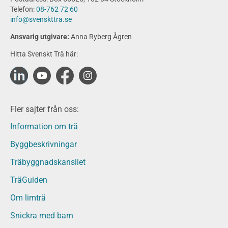
Produkter
Telefon:
08-762 72 60
Konstruktionsvirke
info@svenskttra.se
Konstruktionsvirke Behandlat
Ansvarig utgivare:
Anna Ryberg Ågren
Konstruktionsvirke Obehandlat
Hitta Svenskt Trä här:
Konstruktionsvirke Fingerskarvat
Konstruktionsvirke Fingerskarvat Obehandlat
Limträ
Limträ Obehandlat
Fler sajter från oss:
Fanerträ
Fanerträ Obehandlat
Information om trä
Träpaneler och utvändigt beklädnadsvirke
Byggbeskrivningar
Träpanel och Utvändig beklädnad Behandlat
Träbyggnadskansliet
Träpanel och utvändig beklädnad Obehandlat
Trägolv
TräGuiden
Trägolv Behandlat
Om limträ
Trägolv Obehandlat
Snickra med barn
Sågat virke