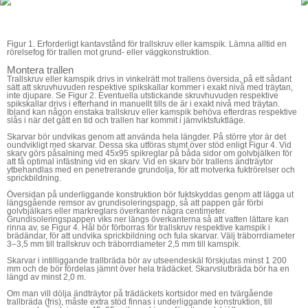
Figur 1. Erforderligt kantavstånd för trallskruv eller kamspik. Lämna alltid en
rörelsefog för trallen mot grund- eller väggkonstruktion.
Montera trallen
Trallskruv eller kamspik drivs in vinkelrätt mot trallens översida, på ett sådant
sätt att skruvhuvuden respektive spikskallar kommer i exakt nivå med träytan,
inte djupare. Se
Figur 2
. Eventuella utstickande skruvhuvuden respektive
spikskallar drivs i efterhand in manuellt tills de är i exakt nivå med träytan.
Ibland kan någon enstaka trallskruv eller kamspik behöva efterdras respektive
slås i när det gått en tid och trallen har kommit i jämviktsfuktläge.
Skarvar bör undvikas genom att använda hela längder. På större ytor är det
oundvikligt med skarvar. Dessa ska utföras stumt över stöd enligt
Figur 4
. Vid
skarv görs påsalning med 45x95 spikreglar på båda sidor om golvbjälken för
att få optimal infästning vid en skarv. Vid en skarv bör trallens ändträytor
ytbehandlas med en penetrerande grundolja, för att motverka fuktrörelser och
sprickbildning.
Översidan på underliggande konstruktion bör fuktskyddas genom att lägga ut
längsgående remsor av grundisoleringspapp, så att pappen går förbi
golvbjälkars eller markreglars överkanter några centimeter.
Grundisoleringspappen viks ner längs överkanterna så att vatten lättare kan
rinna av, se
Figur 4
. Hål bör förborras för trallskruv respektive kamspik i
brädändar, för att undvika sprickbildning och fula skarvar. Välj träborrdiameter
3–3,5 mm till trallskruv och träborrdiameter 2,5 mm till kamspik.
Skarvar i intilliggande trallbräda bör av utseendeskäl förskjutas minst 1 200
mm och de bör fördelas jämnt över hela trädäcket. Skarvslutbräda bör ha en
längd av minst 2,0 m.
Om man vill dölja ändträytor på trädäckets kortsidor med en tvärgående
trallbräda (fris), måste extra stöd finnas i underliggande konstruktion, till