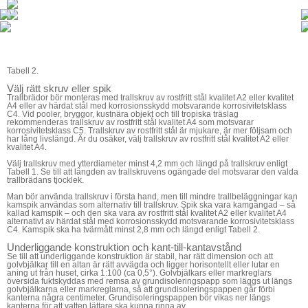
Tabell 2.
Välj rätt skruv eller spik
Trallbrädor bör monteras med trallskruv av rostfritt stål kvalitet A2 eller kvalitet
A4 eller av härdat stål med korrosionsskydd motsvarande korrosivitetsklass
C4. Vid pooler, bryggor, kustnära objekt och till tropiska träslag
rekommenderas trallskruv av rostfritt stål kvalitet A4 som motsvarar
korrosivitetsklass C5. Trallskruv av rostfritt stål är mjukare, är mer följsam och
har lång livslängd. Är du osäker, välj trallskruv av rostfritt stål kvalitet A2 eller
kvalitet A4.
Välj trallskruv med ytterdiameter minst 4,2 mm och längd på trallskruv enligt
Tabell 1
. Se till att längden av trallskruvens ogängade del motsvarar den valda
trallbrädans tjocklek.
Man bör använda trallskruv i första hand, men till mindre trallbeläggningar kan
kamspik användas som alternativ till trallskruv. Spik ska vara kamgängad – så
kallad kamspik – och den ska vara av rostfritt stål kvalitet A2 eller kvalitet A4
alternativt av härdat stål med korrosionsskydd motsvarande korrosivitetsklass
C4. Kamspik ska ha tvärmått minst 2,8 mm och längd enligt
Tabell 2
.
Underliggande konstruktion och kant-till-kantavstånd
Se till att underliggande konstruktion är stabil, har rätt dimension och att
golvbjälkar till en altan är rätt avvägda och ligger horisontellt eller lutar en
aning ut från huset, cirka 1:100 (ca 0,5°). Golvbjälkars eller markreglars
översida fuktskyddas med remsa av grundisoleringspapp som läggs ut längs
golvbjälkarna eller markreglarna, så att grundisoleringspappen går förbi
kanterna några centimeter. Grundisoleringspappen bör vikas ner längs
kanterna för att vatten lättare ska kunna rinna av.