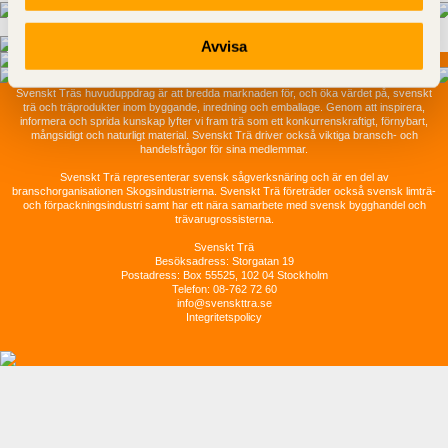
Dela
Avvisa
Svenskt Träs
huvuduppdrag är att bredda marknaden för, och öka värdet på, svenskt
trä och träprodukter inom byggande, inredning och emballage. Genom att inspirera,
informera och sprida kunskap lyfter vi fram trä som ett konkurrenskraftigt, förnybart,
mångsidigt och naturligt material. Svenskt Trä driver också viktiga bransch- och
handelsfrågor för sina medlemmar.
Svenskt Trä representerar svensk sågverksnäring och är en del av
branschorganisationen Skogsindustrierna. Svenskt Trä företräder också svensk limträ-
och förpackningsindustri samt har ett nära samarbete med svensk bygghandel och
trävarugrossisterna.
Svenskt Trä
Besöksadress: Storgatan 19
Postadress: Box 55525, 102 04 Stockholm
Telefon: 08-762 72 60
info@svenskttra.se
Integritetspolicy