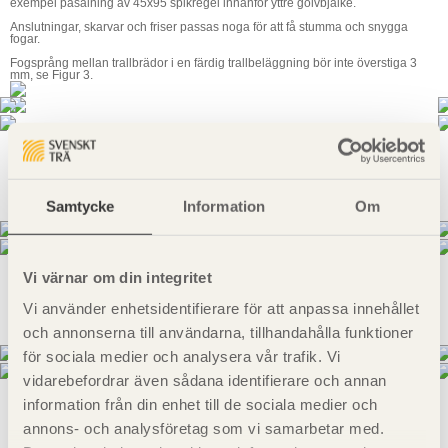
exempel påsalning av 45x95 spikregel innanför yttre golvbjälke.
Anslutningar, skarvar och friser passas noga för att få stumma och snygga
fogar.
Fogsprång mellan trallbrädor i en färdig trallbeläggning bör inte överstiga 3
mm, se
Figur 3
.
Figur 2. Skruvhuvuden och spikskallar ska vara i nivå med trallens översida,
inte djupare.
Samtycke
Information
Om
Vi värnar om din integritet
Vi använder enhetsidentifierare för att anpassa innehållet
Figur 3. Färdig trallbeläggning bör i samband med läggningen ha fogsprång
högst 3 mm och avstånd kant-till-kant enligt Tabell 3.
och annonserna till användarna, tillhandahålla funktioner
för sociala medier och analysera vår trafik. Vi
vidarebefordrar även sådana identifierare och annan
information från din enhet till de sociala medier och
annons- och analysföretag som vi samarbetar med.
Figur 4. Skarvar på mindre altaner eller trädäck bör undvikas. På större altaner
och trädäck är enstaka skarvar ibland oundvikliga. Dessa ska utföras som