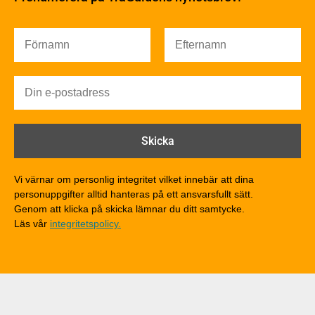
Värmeisolering och lufttäthet
Ljud
Brandsäkerhet
Brandsäkerhet
Byggnadsklasser och verksamhetsklasser
Brandförlopp i byggnader
Brandtekniska funktionskrav
Brandklasser för material och konstruktioner
Träkonstruktioners brandmotstånd
Detaljlösningar
Vi värnar om personlig integritet vilket innebär att dina
Träytors brandegenskaper
personuppgifter alltid hanteras på ett ansvarsfullt sätt.
Tekniska byten med sprinkler
Genom att klicka på skicka lämnar du ditt samtycke.
Läs vår
integritetspolicy.
Riskvärdering i flervåningsbostadshus
Brandstandarder
Brandstatistik för flervåningsträhus
Kontroll av utförande
Miljö