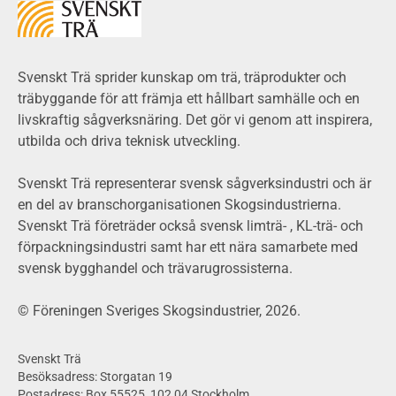
Miljöeffekter
LCA
Miljöpolitik och miljömål
Miljödeklarationer och märkning
Svenskt Trä sprider kunskap om trä, träprodukter och
Termer och förkortningar
träbyggande för att främja ett hållbart samhälle och en
livskraftig sågverksnäring. Det gör vi genom att inspirera,
Planering
utbilda och driva teknisk utveckling.
Planera ett träbygge
Klimatkalkylator hallar
Svenskt Trä representerar svensk sågverksindustri och är
Projektering av trähus - generellt
en del av branschorganisationen Skogsindustrierna.
Byggsystem
Svenskt Trä företräder också svensk limträ- , KL-trä- och
förpackningsindustri samt har ett nära samarbete med
Fasadsystem i skivmaterial
svensk bygghandel och trävarugrossisterna.
Bullerskärmar och andra utomhuskonstruktioner
Träbroar
© Föreningen Sveriges Skogsindustrier, 2026.
Byggnation och utförande
Planering
Svenskt Trä
Utförande
Besöksadress: Storgatan 19
Postadress: Box 55525, 102 04 Stockholm