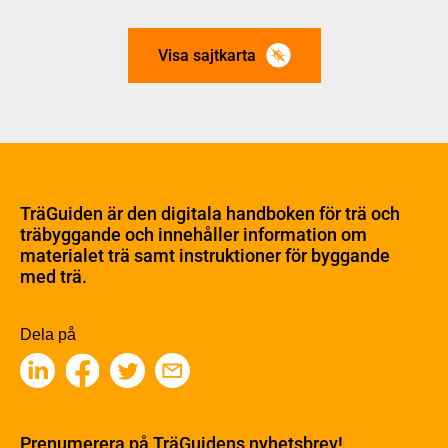
Visa sajtkarta
Om trä
Materialet trä
TräGuiden är den digitala handboken för trä och
Skogsbruk
träbyggande och innehåller information om
Barrträdets uppbyggnad
materialet trä samt instruktioner för byggande
med trä.
Träets egenskaper och kvalitet
Sågverksprocessen
Träbaserade produkter
Dela på
Kemisk behandling
Fakta om Limträ
Byggfysik
Fukt
Prenumerera på TräGuidens nyhetsbrev!