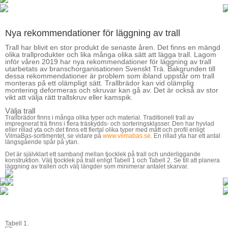
Nya rekommendationer för läggning av trall
Trall har blivit en stor produkt de senaste åren. Det finns en mängd
olika trallprodukter och lika många olika sätt att lägga trall. Lagom
inför våren 2019 har nya rekommendationer för läggning av trall
utarbetats av branschorganisationen Svenskt Trä. Bakgrunden till
dessa rekommendationer är problem som ibland uppstår om trall
monteras på ett olämpligt sätt. Trallbrädor kan vid olämplig
montering deformeras och skruvar kan gå av. Det är också av stor
vikt att välja rätt trallskruv eller kamspik.
Välja trall
Trallbrädor finns i många olika typer och material. Traditionell trall av
impregnerat trä finns i flera träskydds- och sorteringsklasser. Den har hyvlad
eller rillad yta och det finns ett flertal olika typer med mått och profil enligt
VilmaBas-sortimentet, se vidare på
www.vilmabas.se
. En rillad yta har ett antal
längsgående spår på ytan.
Det är självklart ett samband mellan tjocklek på trall och underliggande
konstruktion. Välj tjocklek på trall enligt
Tabell 1
och
Tabell 2
. Se till att planera
läggning av trallen och välj längder som minimerar antalet skarvar.
Tabell 1.