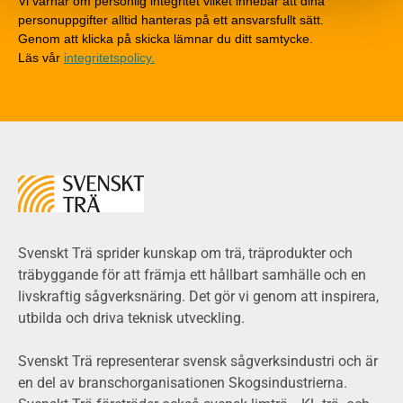
Vi värnar om personlig integritet vilket innebär att dina
Träytors brandegenskaper
personuppgifter alltid hanteras på ett ansvarsfullt sätt.
Tekniska byten med sprinkler
Genom att klicka på skicka lämnar du ditt samtycke.
Läs vår
integritetspolicy.
Riskvärdering i flervåningsbostadshus
Brandstandarder
Brandstatistik för flervåningsträhus
Kontroll av utförande
Miljö
Miljöeffekter
LCA
Miljöpolitik och miljömål
Miljödeklarationer och märkning
Svenskt Trä sprider kunskap om trä, träprodukter och
Termer och förkortningar
träbyggande för att främja ett hållbart samhälle och en
livskraftig sågverksnäring. Det gör vi genom att inspirera,
Planering
utbilda och driva teknisk utveckling.
Planera ett träbygge
Klimatkalkylator hallar
Svenskt Trä representerar svensk sågverksindustri och är
Projektering av trähus - generellt
en del av branschorganisationen Skogsindustrierna.