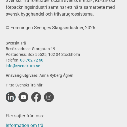
Byggsystem
Svenskt Trä företräder också svensk limträ- , KL-trä- och
förpackningsindustri samt har ett nära samarbete med
Fasadsystem i skivmaterial
svensk bygghandel och trävarugrossisterna.
Bullerskärmar och andra utomhuskonstruktioner
Träbroar
© Föreningen Sveriges Skogsindustrier, 2026.
Byggnation och utförande
Planering
Svenskt Trä
Utförande
Besöksadress: Storgatan 19
Produkter
Postadress: Box 55525, 102 04 Stockholm
Telefon:
08-762 72 60
Konstruktionsvirke
info@svenskttra.se
Konstruktionsvirke Behandlat
Ansvarig utgivare:
Anna Ryberg Ågren
Konstruktionsvirke Obehandlat
Hitta Svenskt Trä här:
Konstruktionsvirke Fingerskarvat
Konstruktionsvirke Fingerskarvat Obehandlat
Limträ
Limträ Obehandlat
Fler sajter från oss:
Fanerträ
Fanerträ Obehandlat
Information om trä