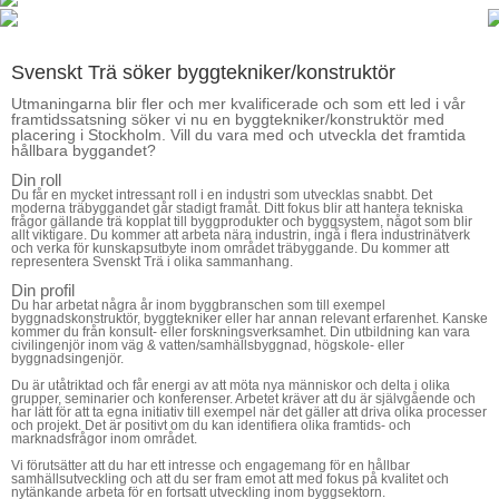
Svenskt Trä söker byggtekniker/konstruktör
Utmaningarna blir fler och mer kvalificerade och som ett led i vår
framtidssatsning söker vi nu en byggtekniker/konstruktör med
placering i Stockholm. Vill du vara med och utveckla det framtida
hållbara byggandet?
Din roll
Du får en mycket intressant roll i en industri som utvecklas snabbt. Det
moderna träbyggandet går stadigt framåt. Ditt fokus blir att hantera tekniska
frågor gällande trä kopplat till byggprodukter och byggsystem, något som blir
allt viktigare. Du kommer att arbeta nära industrin, ingå i flera industrinätverk
och verka för kunskapsutbyte inom området träbyggande. Du kommer att
representera Svenskt Trä i olika sammanhang.
Din profil
Du har arbetat några år inom byggbranschen som till exempel
byggnadskonstruktör, byggtekniker eller har annan relevant erfarenhet. Kanske
kommer du från konsult- eller forskningsverksamhet. Din utbildning kan vara
civilingenjör inom väg & vatten/samhällsbyggnad, högskole- eller
byggnadsingenjör.
Du är utåtriktad och får energi av att möta nya människor och delta i olika
grupper, seminarier och konferenser. Arbetet kräver att du är självgående och
har lätt för att ta egna initiativ till exempel när det gäller att driva olika processer
och projekt. Det är positivt om du kan identifiera olika framtids- och
marknadsfrågor inom området.
Vi förutsätter att du har ett intresse och engagemang för en hållbar
samhällsutveckling och att du ser fram emot att med fokus på kvalitet och
nytänkande arbeta för en fortsatt utveckling inom byggsektorn.