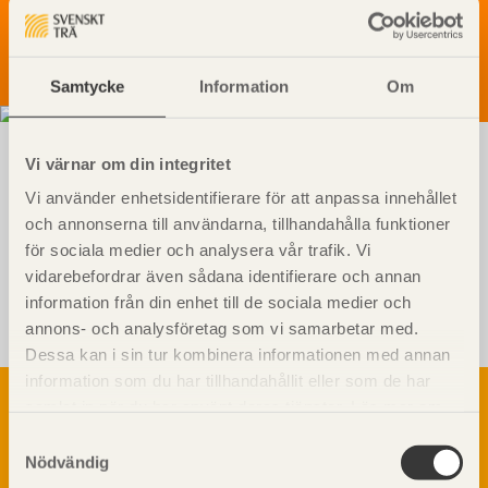
Besöksadress: Storgatan 19
Postadress: Box 55525, 102 04 Stockholm
Telefon: 08-762 72 60
info@svenskttra.se
Integritetspolicy
Samtycke
Information
Om
Vi värnar om din integritet
Vi använder enhetsidentifierare för att anpassa innehållet
och annonserna till användarna, tillhandahålla funktioner
för sociala medier och analysera vår trafik. Vi
Visa sajtkarta
vidarebefordrar även sådana identifierare och annan
information från din enhet till de sociala medier och
annons- och analysföretag som vi samarbetar med.
Dessa kan i sin tur kombinera informationen med annan
information som du har tillhandahållit eller som de har
Om trä
samlat in när du har använt deras tjänster. Läs mer om
Materialet trä
vår
integritetspolicy
och
kakpolicy
.
Samtyckesval
TräGuiden är den digitala handboken för trä och
Skogsbruk
Nödvändig
träbyggande och innehåller information om
Barrträdets uppbyggnad