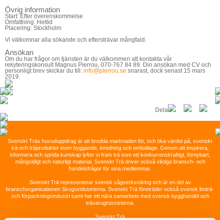
Övrig information
Start: Efter överenskommelse
Omfattning: Heltid
Placering: Stockholm
Vi välkomnar alla sökande och eftersträvar mångfald.
Ansökan
Om du har frågor om tjänsten är du välkommen att kontakta vår
rekyteringskonsult Magnus Pierrou, 070-767 84 89. Din ansökan med CV och
personligt brev skickar du till:
info@pierrou.se
snarast, dock senast 15 mars
2019.
Dela
Svenskt Träs
huvuduppdrag är att bredda marknaden för, och öka värdet på, svenskt
trä och träprodukter inom byggande, inredning och emballage. Genom att inspirera,
informera och sprida kunskap lyfter vi fram trä som ett konkurrenskraftigt, förnybart,
mångsidigt och naturligt material. Svenskt Trä driver också viktiga bransch- och
handelsfrågor för sina medlemmar.
Svenskt Trä representerar svensk sågverksnäring och är en del av
branschorganisationen Skogsindustrierna. Svenskt Trä företräder också svensk limträ-
och förpackningsindustri samt har ett nära samarbete med svensk bygghandel och
trävarugrossisterna.
Svenskt Trä