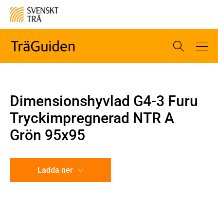
Dimensionshyvlad G4-3 Furu
Tryckimpregnerad NTR A
Grön 95x95
Ladda ner
CAD-ritning
Illustration utan mått