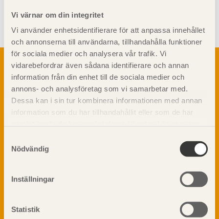
Visa sajtkarta
Vi värnar om din integritet
Vi använder enhetsidentifierare för att anpassa innehållet
och annonserna till användarna, tillhandahålla funktioner
för sociala medier och analysera vår trafik. Vi
Om trä
vidarebefordrar även sådana identifierare och annan
Materialet trä
information från din enhet till de sociala medier och
TräGuiden är den digitala handboken för trä och
Skogsbruk
annons- och analysföretag som vi samarbetar med.
träbyggande och innehåller information om
Barrträdets uppbyggnad
Dessa kan i sin tur kombinera informationen med annan
materialet trä samt instruktioner för byggande
med trä.
information som du har tillhandahållit eller som de har
Träets egenskaper och kvalitet
samlat in när du har använt deras tjänster. Läs mer om
Sågverksprocessen
vår
integritetspolicy
och
kakpolicy
.
Träbaserade produkter
Samtyckesval
Dela på
Nödvändig
Kemisk behandling
Fakta om Limträ
Byggfysik
Inställningar
Fukt
Prenumerera på TräGuidens nyhetsbrev!
Värmeisolering och lufttäthet
Statistik
Ljud