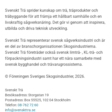
Miljöpolitik och miljömål
Miljödeklarationer och märkning
Svenskt Trä sprider kunskap om trä, träprodukter och
Termer och förkortningar
träbyggande för att främja ett hållbart samhälle och en
livskraftig sågverksnäring. Det gör vi genom att inspirera,
Planering
utbilda och driva teknisk utveckling.
Planera ett träbygge
Klimatkalkylator hallar
Svenskt Trä representerar svensk sågverksindustri och är
Projektering av trähus - generellt
en del av branschorganisationen Skogsindustrierna.
Byggsystem
Svenskt Trä företräder också svensk limträ- , KL-trä- och
förpackningsindustri samt har ett nära samarbete med
Fasadsystem i skivmaterial
svensk bygghandel och trävarugrossisterna.
Bullerskärmar och andra utomhuskonstruktioner
Träbroar
© Föreningen Sveriges Skogsindustrier, 2026.
Byggnation och utförande
Planering
Svenskt Trä
Utförande
Besöksadress: Storgatan 19
Produkter
Postadress: Box 55525, 102 04 Stockholm
Telefon:
08-762 72 60
Konstruktionsvirke
info@svenskttra.se