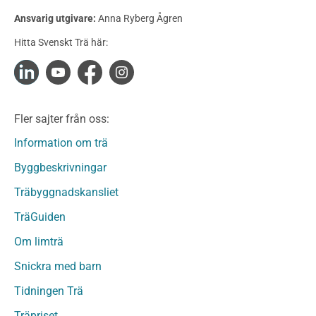
Konstruktionsvirke Behandlat
Ansvarig utgivare:
Anna Ryberg Ågren
Konstruktionsvirke Obehandlat
Hitta Svenskt Trä här:
Konstruktionsvirke Fingerskarvat
Konstruktionsvirke Fingerskarvat Obehandlat
Limträ
Limträ Obehandlat
Fler sajter från oss:
Fanerträ
Fanerträ Obehandlat
Information om trä
Träpaneler och utvändigt beklädnadsvirke
Byggbeskrivningar
Träpanel och Utvändig beklädnad Behandlat
Träbyggnadskansliet
Träpanel och utvändig beklädnad Obehandlat
Trägolv
TräGuiden
Trägolv Behandlat
Om limträ
Trägolv Obehandlat
Snickra med barn
Sågat virke
Sågat virke Behandlat
Tidningen Trä
Sågat virke Obehandlat
Träpriset