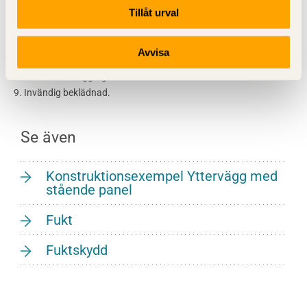
4. Spikläkt.
Tillåt urval
5. Vertikal väggregel.
6. Värmeisolering.
Avvisa
7. Ångspärr.
8. Horisontell väggregel.
9. Invändig beklädnad.
Se även
Konstruktionsexempel Yttervägg med
stående panel
Fukt
Fuktskydd