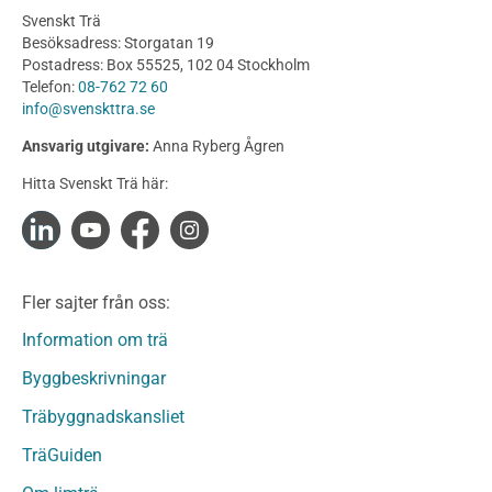
Planering
Svenskt Trä
Utförande
Besöksadress: Storgatan 19
Produkter
Postadress: Box 55525, 102 04 Stockholm
Telefon:
08-762 72 60
Konstruktionsvirke
info@svenskttra.se
Konstruktionsvirke Behandlat
Ansvarig utgivare:
Anna Ryberg Ågren
Konstruktionsvirke Obehandlat
Hitta Svenskt Trä här:
Konstruktionsvirke Fingerskarvat
Konstruktionsvirke Fingerskarvat Obehandlat
Limträ
Limträ Obehandlat
Fler sajter från oss:
Fanerträ
Fanerträ Obehandlat
Information om trä
Träpaneler och utvändigt beklädnadsvirke
Byggbeskrivningar
Träpanel och Utvändig beklädnad Behandlat
Träbyggnadskansliet
Träpanel och utvändig beklädnad Obehandlat
Trägolv
TräGuiden
Trägolv Behandlat