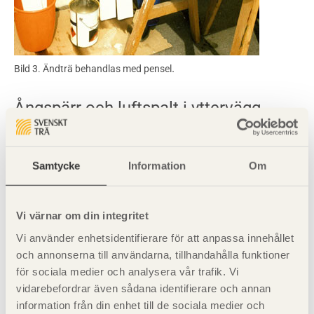
.
Bild 3. Ändträ behandlas med pensel
Ångspärr och luftspalt i yttervägg
Fukt är rent generellt en av husets farligaste fiender. Fukt
Samtycke
Information
Om
kan komma inifrån eller utifrån, genom springor och den
kan samlas bakom ett färgskikt.
Vi värnar om din integritet
Under vintern vandrar mera fukt (vattenånga) ut genom
Vi använder enhetsidentifierare för att anpassa innehållet
ytterväggarna än under andra årstider. I hus utan eller
och annonserna till användarna, tillhandahålla funktioner
med bristfällig ångspärr (detalj 07) på klimatskärmens
för sociala medier och analysera vår trafik. Vi
insida kan vattenånga kondensera till vatten i det kalla
vidarebefordrar även sådana identifierare och annan
yttre skiktet och därefter frysa till is. Detta leder till att
information från din enhet till de sociala medier och
fasadfärg krackelerar och flagnar. Med en ventilerad