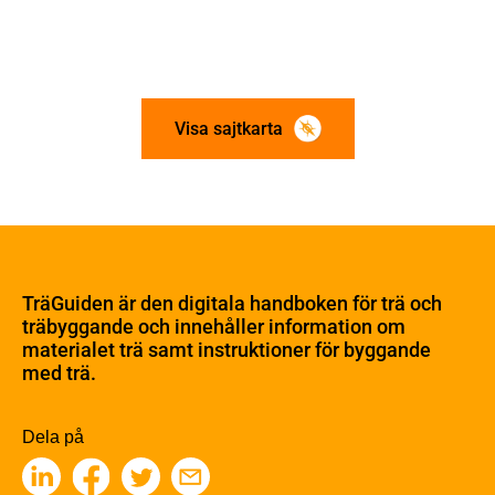
Visa sajtkarta
Om trä
Materialet trä
TräGuiden är den digitala handboken för trä och
Skogsbruk
träbyggande och innehåller information om
Barrträdets uppbyggnad
materialet trä samt instruktioner för byggande
med trä.
Träets egenskaper och kvalitet
Sågverksprocessen
Träbaserade produkter
Dela på
Kemisk behandling
Fakta om Limträ