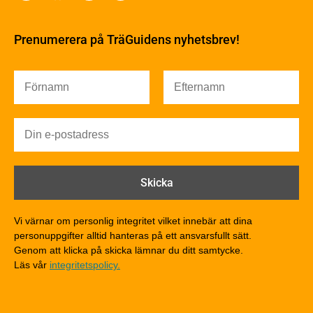
Byggfysik
Fukt
Prenumerera på TräGuidens nyhetsbrev!
Värmeisolering och lufttäthet
Ljud
Brandsäkerhet
Brandsäkerhet
Byggnadsklasser och verksamhetsklasser
Brandförlopp i byggnader
Brandtekniska funktionskrav
Brandklasser för material och konstruktioner
Träkonstruktioners brandmotstånd
Detaljlösningar
Vi värnar om personlig integritet vilket innebär att dina
Träytors brandegenskaper
personuppgifter alltid hanteras på ett ansvarsfullt sätt.
Tekniska byten med sprinkler
Genom att klicka på skicka lämnar du ditt samtycke.
Läs vår
integritetspolicy.
Riskvärdering i flervåningsbostadshus
Brandstandarder
Brandstatistik för flervåningsträhus