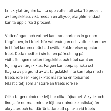
En akrylatfärgfilm kan ta upp vatten till cirka 15 procent
av färgskiktets vikt, medan en alkydoljefärgfilm endast
kan ta upp cirka 3 procent.
Vattenångan och vattnet kan transporteras in genom
färgfilmen, in i träet. När vattenångan och vattnet kommer
in i träet kommer träet att svälla. Fuktrörelser uppstår i
träet. Detta medför i sin tur en påfrestning på
vidhäftningen mellan färgskiktet och träet samt en
töjning av färgskiktet. Färgen kan börja spricka och
flagna av på grund av att färgskiktet inte kan följa med i
träets rörelser. Färgskiktet måste ha en töjbarhet
(elasticitet) som är större än träets rörelse.
Olika färger (bindemedel) har olika töjbarhet. Alkyder och
linolja är normalt mindre töjbara (mindre elastiska) än
akrylater, och har därför lättare att spricka vid träets