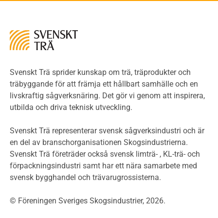
Kontroll av utförande
Miljö
Miljöeffekter
LCA
Miljöpolitik och miljömål
Miljödeklarationer och märkning
Svenskt Trä sprider kunskap om trä, träprodukter och
Termer och förkortningar
träbyggande för att främja ett hållbart samhälle och en
livskraftig sågverksnäring. Det gör vi genom att inspirera,
Planering
utbilda och driva teknisk utveckling.
Planera ett träbygge
Klimatkalkylator hallar
Svenskt Trä representerar svensk sågverksindustri och är
Projektering av trähus - generellt
en del av branschorganisationen Skogsindustrierna.
Byggsystem
Svenskt Trä företräder också svensk limträ- , KL-trä- och
förpackningsindustri samt har ett nära samarbete med
Fasadsystem i skivmaterial
svensk bygghandel och trävarugrossisterna.
Bullerskärmar och andra utomhuskonstruktioner
Träbroar
© Föreningen Sveriges Skogsindustrier, 2026.
Byggnation och utförande