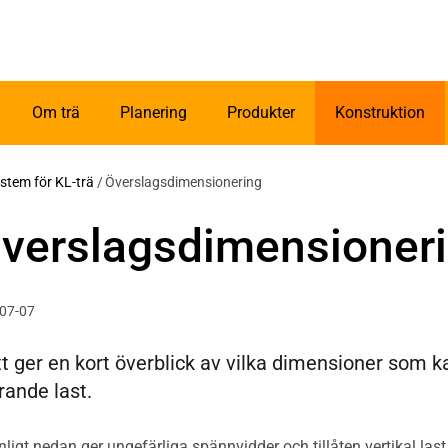
Om trä
Planering
Produkter
Konstruktion
stem för KL-trä
/
Överslagsdimensionering
Överslagsdimensioner
-07-07
tt ger en kort överblick av vilka dimensioner som 
ande last.
gt nedan ger ungefärliga spännvidder och tillåten vertikal last