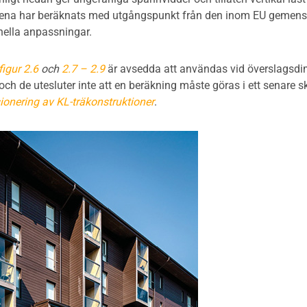
rdena har beräknats med utgångspunkt från den inom EU geme
nella anpassningar.
figur 2.6
och
2.7 – 2.9
är avsedda att användas vid överslagsdime
och de utesluter inte att en beräkning måste göras i ett senare 
onering av KL-träkonstruktioner
.