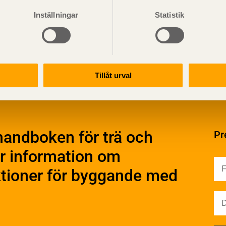
Inställningar
Statistik
Visa sajtkarta
Tillåt urval
ation och utförande
Konstruktiv utformning
ering
Grundläggning
rande
Stomme
handboken för trä och
Pr
Stomkomplettering
kter
Trädäck
r information om
ruktionsvirke
Bullerskärmar
truktionsvirke
uktioner för byggande med
Träbroar
ndlat
Dimensionering
truktionsvirke
Regler och standarder
handlat
Dimensioneringsgång
ruktionsvirke