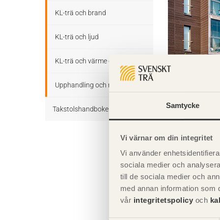
Temporär stagning av
Bruksgränstillstånd
KL-trä och brand
limträstommar
Snedsågade balkar, krökta
KL-trä och ljud
Inköp av limträ och
balkar och bumerangbalkar
upphandling av
limträmontage
KL-trä och värme och fukt
Fackverk
Planering av limträmontage
Upphandling och montage
Treledstakstolar
Väderskydd av limträstomme
Samtycke
Takstolshandboken
under uppförandefasen
Ramar
Flervåningshus
Bakgrund
Vi värnar om din integritet
Bearbetning av limträ på
Bågar
Läs mer:
byggarbetsplatsen
Vi använder enhetsidentifierar
2.4.1 Bjälklag
Trä och miljö
sociala medier och analysera 
Takåsar
2.4.2 Väggar
Montage av beslag och
till de sociala medier och a
infästningar för limträ
Takstolar
med annan information som du 
Horisontell stabilisering
vår
integritetspolicy
och
ka
Förberedelser inför lyft av
Takstolstyper
limträelement
Förband och