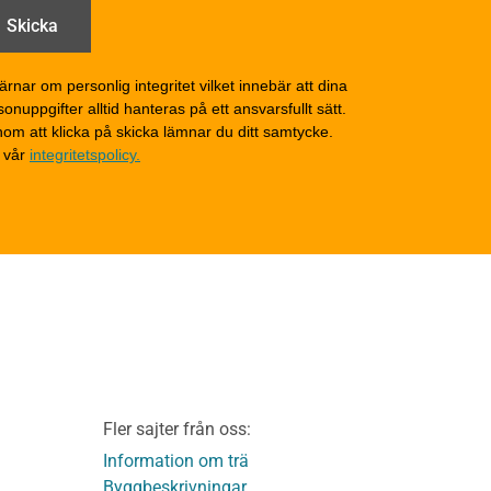
åga
Drift och underhåll –
generellt
Grunder och bjälklag
d
Fasader och väggar
ärnar om personlig integritet vilket innebär att dina
onuppgifter alltid hanteras på ett ansvarsfullt sätt.
Tak
om att klicka på skicka lämnar du ditt samtycke.
Invändigt underhåll
 vår
integritetspolicy.
Altaner, balkonger och
yttertrappor
Om TräGuiden
Kontakta oss
v
Vi som medverkat till
TräGuiden
ontage av
Friskrivningar
Kakor
Integritetspolicy
material
Fler sajter från oss:
Användbara funktioner
KL-trä
på TräGuiden
Information om trä
Byggbeskrivningar