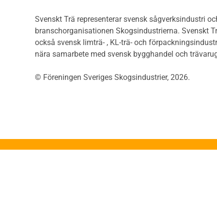
Såga
flervåningsbostadshus
Övrig
Brandstandarder
Svenskt Trä representerar svensk sågverksindustri och
Övri
Brandstatistik för
branschorganisationen Skogsindustrierna. Svenskt Tr
Trall
flervåningsträhus
också svensk limträ- , KL-trä- och förpackningsindustr
Unde
Kontroll av utförande
nära samarbete med svensk bygghandel och trävarug
Spar
Miljö
Läkt
© Föreningen Sveriges Skogsindustrier, 2026.
Miljöeffekter
Form
LCA
Dime
Miljöpolitik och miljömål
Invän
Miljödeklarationer och
märkning
Trälis
Termer och förkortningar
Lättb
Planering
Konstr
Planera ett träbygge
Proje
Klimatkalkylator hallar
App
Projektering av trähus -
Konst
generellt
Grun