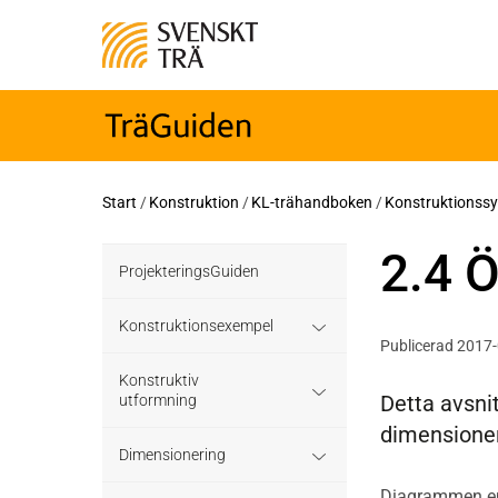
Start
/
Konstruktion
/
KL-trähandboken
/
Konstruktionssy
2.4 
ProjekteringsGuiden
Konstruktionsexempel
Publicerad 2017
Grundläggning
Konstruktiv
Detta avsni
utformning
dimensioner
Bjälklag
Grundläggning
Dimensionering
Väggar
Diagrammen enli