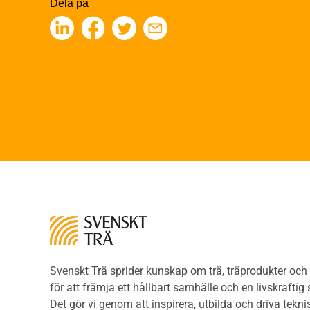
Finge
Dela på
Byggfysik
Kons
Fukt
Fing
Värmeisolering och lufttäthet
Limtr
Ljud
Limt
Brandsäkerhet
Faner
Brandsäkerhet
Fane
Byggnadsklasser och
Träpa
verksamhetsklasser
beklä
Brandförlopp i byggnader
Träp
Brandtekniska funktionskrav
bekl
Brandklasser för material och
Träp
konstruktioner
bekl
Träkonstruktioners
Trägo
brandmotstånd
Träg
Detaljlösningar
Träg
Träytors brandegenskaper
Svenskt Trä sprider kunskap om trä, träprodukter oc
Sågat
Tekniska byten med sprinkler
för att främja ett hållbart samhälle och en livskraftig
Såga
Riskvärdering i
Det gör vi genom att inspirera, utbilda och driva tekni