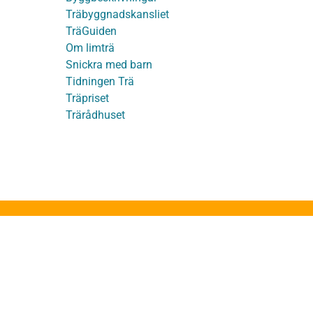
Träbyggnadskansliet
detaljer
TräGuiden
Om limträ
Snickra med barn
Tidningen Trä
Träpriset
t
Trärådhuset
ge
ruktion
stakstolar
takstolar
g med