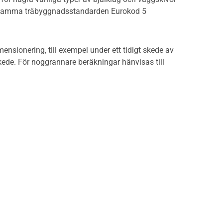
nsamma träbyggnadsstandarden Eurokod 5
nsionering, till exempel under ett tidigt skede av
skede. För noggrannare beräkningar hänvisas till