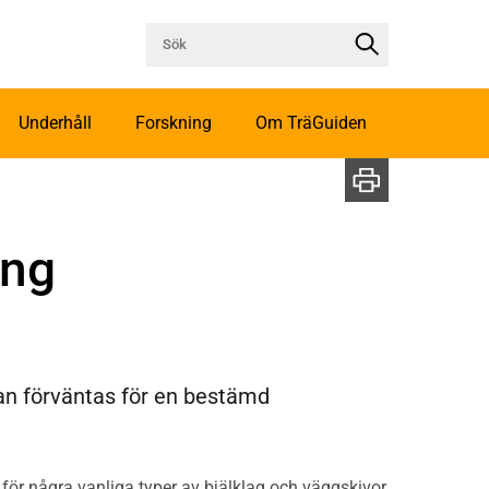
Underhåll
Forskning
Om TräGuiden
ing
kan förväntas för en bestämd
 för några vanliga typer av bjälklag och väggskivor