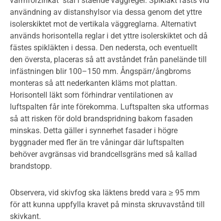
varmförzinkat stål i stående väggregel. Spikläkt fästs vid
användning av distanshylsor via dessa genom det yttre
isolerskiktet mot de vertikala väggreglarna. Alternativt
används horisontella reglar i det yttre isolerskiktet och då
fästes spikläkten i dessa. Den nedersta, och eventuellt
den översta, placeras så att avståndet från panelände till
infästningen blir 100–150 mm. Ångspärr/ångbroms
monteras så att nederkanten kläms mot plattan.
Horisontell läkt som förhindrar ventilationen av
luftspalten får inte förekomma. Luftspalten ska utformas
så att risken för dold brandspridning bakom fasaden
minskas. Detta gäller i synnerhet fasader i högre
byggnader med fler än tre våningar där luftspalten
behöver avgränsas vid brandcellsgräns med så kallad
brandstopp.
Observera, vid skivfog ska läktens bredd vara ≥ 95 mm
för att kunna uppfylla kravet på minsta skruvavstånd till
skivkant.