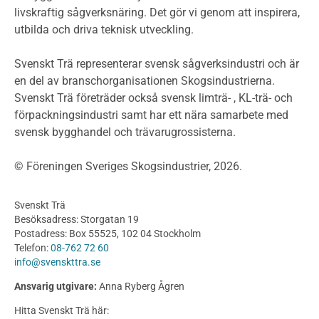
livskraftig sågverksnäring. Det gör vi genom att inspirera,
Planering
utbilda och driva teknisk utveckling.
Planera ett träbygge
Klimatkalkylator hallar
Svenskt Trä representerar svensk sågverksindustri och är
Projektering av trähus - generellt
en del av branschorganisationen Skogsindustrierna.
Byggsystem
Svenskt Trä företräder också svensk limträ- , KL-trä- och
förpackningsindustri samt har ett nära samarbete med
Fasadsystem i skivmaterial
svensk bygghandel och trävarugrossisterna.
Bullerskärmar och andra utomhuskonstruktioner
Träbroar
© Föreningen Sveriges Skogsindustrier, 2026.
Byggnation och utförande
Planering
Svenskt Trä
Utförande
Besöksadress: Storgatan 19
Produkter
Postadress: Box 55525, 102 04 Stockholm
Telefon:
08-762 72 60
Konstruktionsvirke
info@svenskttra.se
Konstruktionsvirke Behandlat
Ansvarig utgivare:
Anna Ryberg Ågren
Konstruktionsvirke Obehandlat
Hitta Svenskt Trä här:
Konstruktionsvirke Fingerskarvat