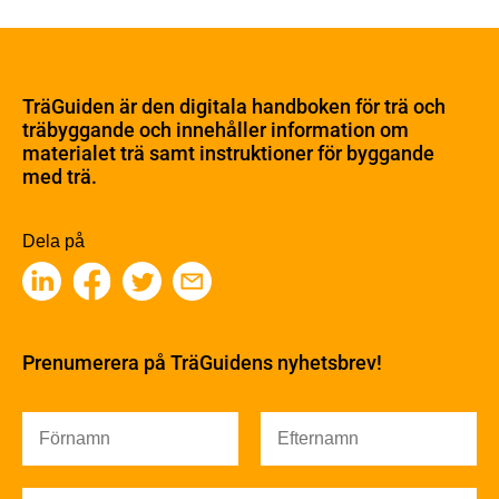
Om trä
Materialet trä
TräGuiden är den digitala handboken för trä och
Skogsbruk
träbyggande och innehåller information om
Barrträdets uppbyggnad
materialet trä samt instruktioner för byggande
med trä.
Träets egenskaper och kvalitet
Sågverksprocessen
Träbaserade produkter
Dela på
Kemisk behandling
Fakta om Limträ
Byggfysik
Fukt
Prenumerera på TräGuidens nyhetsbrev!
Värmeisolering och lufttäthet
Ljud
Brandsäkerhet
Brandsäkerhet
Byggnadsklasser och verksamhetsklasser