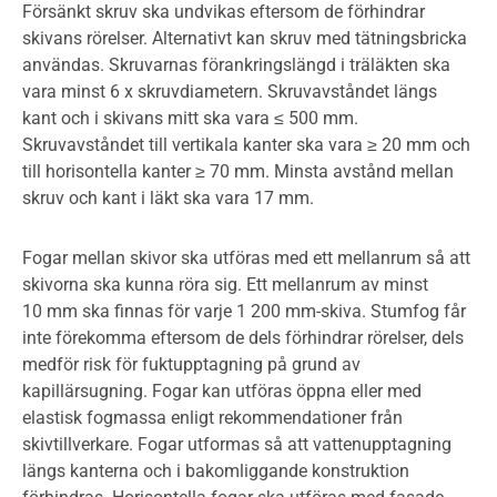
Försänkt skruv ska undvikas eftersom de förhindrar
skivans rörelser. Alternativt kan skruv med tätningsbricka
användas. Skruvarnas förankringslängd i träläkten ska
vara minst 6 x skruvdiametern. Skruvavståndet längs
kant och i skivans mitt ska vara ≤ 500 mm.
Skruvavståndet till vertikala kanter ska vara ≥ 20 mm och
till horisontella kanter ≥ 70 mm. Minsta avstånd mellan
skruv och kant i läkt ska vara 17 mm.
Fogar mellan skivor ska utföras med ett mellanrum så att
skivorna ska kunna röra sig. Ett mellanrum av minst
10 mm ska finnas för varje 1 200 mm-skiva. Stumfog får
inte förekomma eftersom de dels förhindrar rörelser, dels
medför risk för fuktupptagning på grund av
kapillärsugning. Fogar kan utföras öppna eller med
elastisk fogmassa enligt rekommendationer från
skivtillverkare. Fogar utformas så att vattenupptagning
längs kanterna och i bakomliggande konstruktion