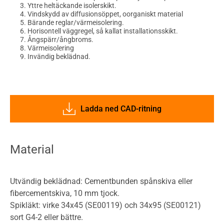
Yttre heltäckande isolerskikt.
Vindskydd av diffusionsöppet, oorganiskt material
Bärande reglar/värmeisolering.
Horisontell väggregel, så kallat installationsskikt.
Ångspärr/ångbroms.
Värmeisolering
Invändig beklädnad.
Ladda ned CAD-ritning
Material
Utvändig beklädnad: Cementbunden spånskiva eller
fibercementskiva, 10 mm tjock.
Spikläkt: virke 34x45 (SE00119) och 34x95 (SE00121)
sort G4-2 eller bättre.