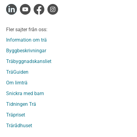
Konstruktionsvirke Fingerskarvat Obehandlat
Limträ
Limträ Obehandlat
Fler sajter från oss:
Fanerträ
Fanerträ Obehandlat
Information om trä
Träpaneler och utvändigt beklädnadsvirke
Byggbeskrivningar
Träpanel och Utvändig beklädnad Behandlat
Träbyggnadskansliet
Träpanel och utvändig beklädnad Obehandlat
Trägolv
TräGuiden
Trägolv Behandlat
Om limträ
Trägolv Obehandlat
Snickra med barn
Sågat virke
Sågat virke Behandlat
Tidningen Trä
Sågat virke Obehandlat
Träpriset
Övriga träprodukter
Trärådhuset
Övrigt byggvirke
Trall