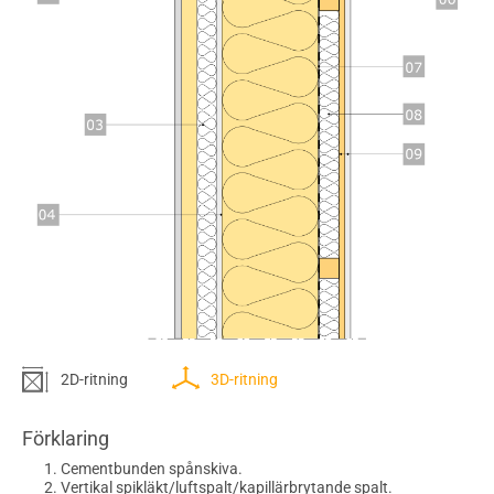
2D-ritning
3D-ritning
Förklaring
Cementbunden spånskiva.
Vertikal spikläkt/luftspalt/kapillärbrytande spalt.