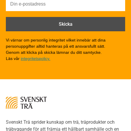
Brandförlopp i byggnader
Brandtekniska funktionskrav
Brandklasser för material och konstruktioner
Träkonstruktioners brandmotstånd
Detaljlösningar
Vi värnar om personlig integritet vilket innebär att dina
Träytors brandegenskaper
personuppgifter alltid hanteras på ett ansvarsfullt sätt.
Tekniska byten med sprinkler
Genom att klicka på skicka lämnar du ditt samtycke.
Läs vår
integritetspolicy.
Riskvärdering i flervåningsbostadshus
Brandstandarder
Brandstatistik för flervåningsträhus
Kontroll av utförande
Miljö
Miljöeffekter
LCA
Miljöpolitik och miljömål
Miljödeklarationer och märkning
Svenskt Trä sprider kunskap om trä, träprodukter och
Termer och förkortningar
träbyggande för att främja ett hållbart samhälle och en