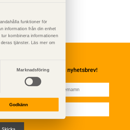
andahålla funktioner för
n information från din enhet
 tur kombinera informationen
t deras tjänster. Läs mer om
Underhåll
Ytbehandling och
underhåll
enumerera på TräGuidens nyhetsbrev!
Marknadsföring
Ytbehandling och
underhåll – generellt
Färg
Träskydd
Utförande - utvändigt
Godkänn
Utförande - invändigt
Drift och underhåll
åga
Drift och underhåll –