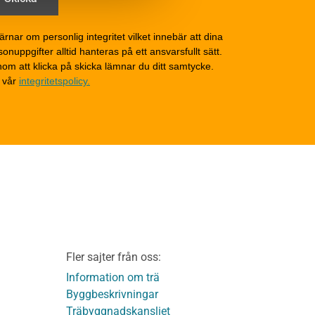
generellt
Grunder och bjälklag
d
Fasader och väggar
ärnar om personlig integritet vilket innebär att dina
onuppgifter alltid hanteras på ett ansvarsfullt sätt.
Tak
om att klicka på skicka lämnar du ditt samtycke.
Invändigt underhåll
 vår
integritetspolicy.
Altaner, balkonger och
yttertrappor
Om TräGuiden
Kontakta oss
v
Vi som medverkat till
TräGuiden
ontage av
Friskrivningar
Kakor
Integritetspolicy
material
Fler sajter från oss:
Användbara funktioner
KL-trä
på TräGuiden
Information om trä
Byggbeskrivningar
Träbyggnadskansliet