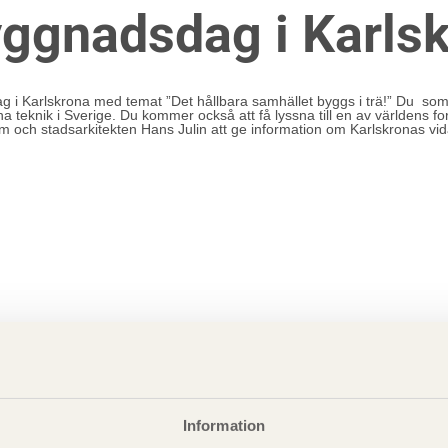
yggnadsdag i Karls
 Karlskrona med temat ”Det hållbara samhället byggs i trä!” Du som d
teknik i Sverige. Du kommer också att få lyssna till en av världens f
om och stadsarkitekten Hans Julin att ge information om Karlskronas 
Information