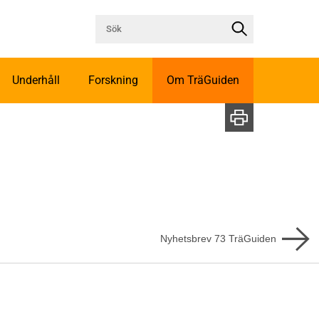
Underhåll
Forskning
Om TräGuiden
Nyhetsbrev
73
TräGuiden