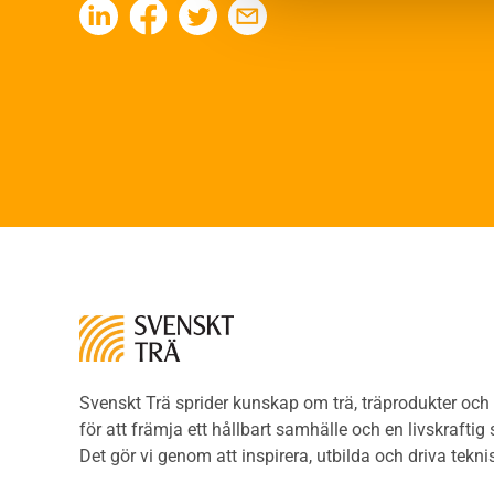
Kons
Fukt
Fing
Värmeisolering och lufttäthet
Limtr
Ljud
Limt
Brandsäkerhet
Faner
Brandsäkerhet
Fane
Byggnadsklasser och
Träpa
verksamhetsklasser
beklä
Brandförlopp i byggnader
Träp
Brandtekniska funktionskrav
bekl
Brandklasser för material och
Träp
konstruktioner
bekl
Träkonstruktioners
Trägo
brandmotstånd
Träg
Detaljlösningar
Träg
Träytors brandegenskaper
Svenskt Trä sprider kunskap om trä, träprodukter oc
Sågat
Tekniska byten med sprinkler
för att främja ett hållbart samhälle och en livskraftig
Såga
Riskvärdering i
Det gör vi genom att inspirera, utbilda och driva tekni
Såga
flervåningsbostadshus