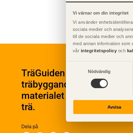
Vi värnar om din integritet
Vi använder enhetsidentifierar
sociala medier och analysera 
till de sociala medier och a
med annan information som du 
Byggn
Om trä
vår
integritetspolicy
och
ka
Plan
Materialet trä
Utfö
Samtyckesval
Skogsbruk
TräGuiden är den digitala 
Nödvändig
Produ
Barrträdets uppbyggnad
träbyggande och innehålle
Träets egenskaper och
Konst
kvalitet
Kons
materialet trä samt instr
Sågverksprocessen
Beha
trä.
Träbaserade produkter
Kons
Avvisa
Obe
Kemisk behandling
Konst
Fakta om Limträ
Finge
Dela på
Byggfysik