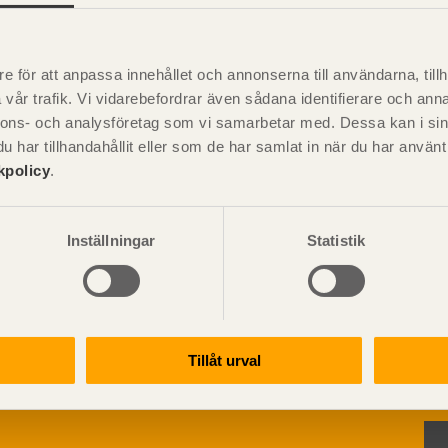
Visa sajtkarta
e för att anpassa innehållet och annonserna till användarna, tillh
vår trafik. Vi vidarebefordrar även sådana identifierare och anna
nnons- och analysföretag som vi samarbetar med. Dessa kan i sin
har tillhandahållit eller som de har samlat in när du har använ
ation och utförande
Konstruktiv utformning
kpolicy
.
ering
Grundläggning
rande
Stomme
handboken för trä och
Pr
Stomkomplettering
Inställningar
Statistik
kter
Trädäck
r information om
ruktionsvirke
Bullerskärmar
truktionsvirke
uktioner för byggande med
Träbroar
ndlat
Dimensionering
truktionsvirke
Tillåt urval
Regler och standarder
handlat
Dimensioneringsgång
ruktionsvirke
Hållfasthet och bärförm
rskarvat