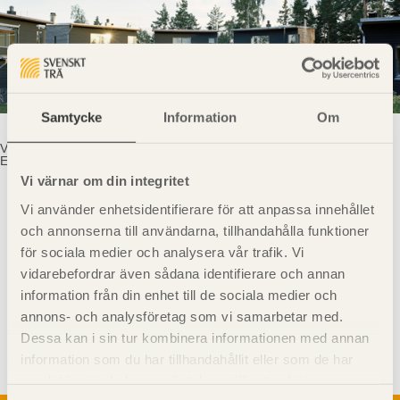
Samtycke
Information
Om
Vinnare av Träpriset 2008, Östra Kvarnskogen, Sollentuna. Foto: Åke
E:son Lindman.
Vi värnar om din integritet
Vi använder enhetsidentifierare för att anpassa innehållet
och annonserna till användarna, tillhandahålla funktioner
för sociala medier och analysera vår trafik. Vi
vidarebefordrar även sådana identifierare och annan
information från din enhet till de sociala medier och
Visa sajtkarta
annons- och analysföretag som vi samarbetar med.
Dessa kan i sin tur kombinera informationen med annan
information som du har tillhandahållit eller som de har
samlat in när du har använt deras tjänster. Läs mer om