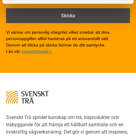
Brandtekniska funktionskrav
Brandklasser för material och konstruktioner
Träkonstruktioners brandmotstånd
Detaljlösningar
Vi värnar om personlig integritet vilket innebär att dina
Träytors brandegenskaper
personuppgifter alltid hanteras på ett ansvarsfullt sätt.
Tekniska byten med sprinkler
Genom att klicka på skicka lämnar du ditt samtycke.
Läs vår
integritetspolicy.
Riskvärdering i flervåningsbostadshus
Brandstandarder
Brandstatistik för flervåningsträhus
Kontroll av utförande
Miljö
Miljöeffekter
LCA
Miljöpolitik och miljömål
Miljödeklarationer och märkning
Svenskt Trä sprider kunskap om trä, träprodukter och
Termer och förkortningar
träbyggande för att främja ett hållbart samhälle och en
livskraftig sågverksnäring. Det gör vi genom att inspirera,
Planering