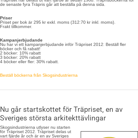
Träpriset har delats ut vart fjärde år sedan 1988. Träprisböckerna för
de senaste fyra Träpris går att beställa på denna sida.
Priser
Priset per bok är 295 kr exkl. moms (312:70 kr inkl. moms).
Frakt tillkommer.
Kampanjerbjudande
Nu har vi ett kampanjerbjudande inför Träpriset 2012: Beställ fler
böcker och få rabatt!
2 böcker: 10% rabatt
3 böcker: 20% rabatt
4 böcker eller fler: 30% rabatt.
Beställ böckerna från Skogsindustrierna
Nu går startskottet för Träpriset, en av
Sveriges största arkitekttävlingar
Skogsindustrierna utlyser nu starten
för Träpriset 2012. Träpriset delas ut
vart fjärde år och är en av Sveriges