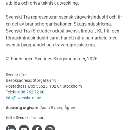
utbilda och driva teknisk utveckling.
Planera ett träbygge
Klimatkalkylator hallar
Svenskt Trä representerar svensk sågverksindustri och är
Projektering av trähus - generellt
en del av branschorganisationen Skogsindustrierna.
Byggsystem
Svenskt Trä företräder också svensk limträ- , KL-trä- och
förpackningsindustri samt har ett nära samarbete med
Fasadsystem i skivmaterial
svensk bygghandel och trävarugrossisterna.
Bullerskärmar och andra utomhuskonstruktioner
Träbroar
© Föreningen Sveriges Skogsindustrier, 2026.
Byggnation och utförande
Planering
Svenskt Trä
Utförande
Besöksadress: Storgatan 19
Produkter
Postadress: Box 55525, 102 04 Stockholm
Telefon:
08-762 72 60
Konstruktionsvirke
info@svenskttra.se
Konstruktionsvirke Behandlat
Ansvarig utgivare:
Anna Ryberg Ågren
Konstruktionsvirke Obehandlat
Hitta Svenskt Trä här:
Konstruktionsvirke Fingerskarvat
Konstruktionsvirke Fingerskarvat Obehandlat