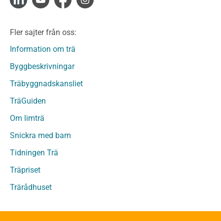
Limträ
Limträ Obehandlat
Fler sajter från oss:
Fanerträ
Fanerträ Obehandlat
Information om trä
Träpaneler och utvändigt beklädnadsvirke
Byggbeskrivningar
Träpanel och Utvändig beklädnad Behandlat
Träbyggnadskansliet
Träpanel och utvändig beklädnad Obehandlat
Trägolv
TräGuiden
Trägolv Behandlat
Om limträ
Trägolv Obehandlat
Snickra med barn
Sågat virke
Sågat virke Behandlat
Tidningen Trä
Sågat virke Obehandlat
Träpriset
Övriga träprodukter
Trärådhuset
Övrigt byggvirke
Trall
Underlagsspont