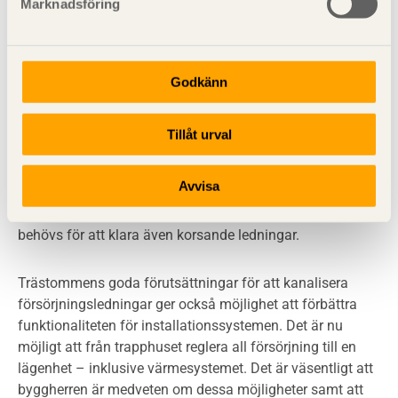
Marknadsföring
enklare att genomföra i trähuset.
Det är träbyggsystemets hålrum i väggar och undertak
Godkänn
som ger dessa fördelar. Vertikala hålrum finns överallt i
regelväggar och kan skapas i skarvar mellan
massivelement. Undertaket finns alltid som en del av den
Tillåt urval
totala bjälklagskonstruktionen. Mellanrummet mellan
bärande bjälklagsdel och isolerande undertak kan
Avvisa
anpassas så att alla typer av försörjningsledningar ryms i
detta. Ungefär 70 mm utrymme inklusive spikregeln
behövs för att klara även korsande ledningar.
Trästommens goda förutsättningar för att kanalisera
försörjningsledningar ger också möjlighet att förbättra
funktionaliteten för installationssystemen. Det är nu
möjligt att från trapphuset reglera all försörjning till en
lägenhet – inklusive värmesystemet. Det är väsentligt att
byggherren är medveten om dessa möjligheter samt att