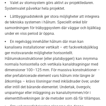
Valet av stomsystem görs aktivt av projektledaren.
Systemvalet påverkar hela projektet.
Lättbyggnadsteknik ger stora möjligheter att integrera
de tekniska systemen i hålrum. Speciellt enkel blir
samordningen för träbyggsystem där väggar och bjälklag
under en viss period är öppna.
En regelvägg innehåller hålrum där man kan
kanalisera installationer vertikalt – ett fackverksbjälklag
ger motsvarande möjligheter horisontellt.
Hålrumskonstruktioner (eller platsbyggeri) kan inrymma
normala horisontella och vertikala kanaldragningar med
dimensioner 100–125 mm. För massiva konstruktioner –
eller prefabricerade element vars hålrum inte längre är
åtkomliga – krävs lösningar med inklädnader över, under
eller intill det bärande elementet. Undertak, övergolv,
ursparingar eller inläggning av kanalutrymmen/rör i
elementtillverkningen är de metoder som då får tillämpas.