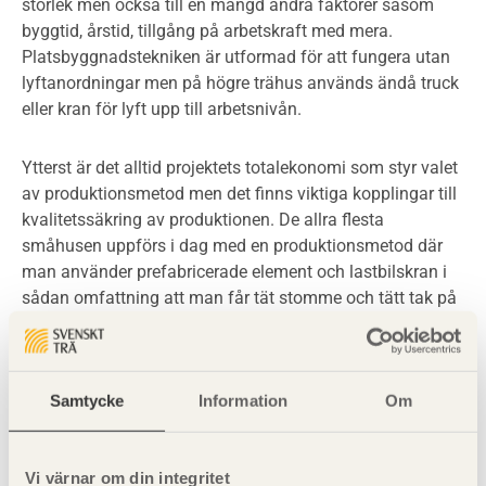
storlek men också till en mängd andra faktorer såsom
byggtid, årstid, tillgång på arbetskraft med mera.
Platsbyggnadstekniken är utformad för att fungera utan
lyftanordningar men på högre trähus används ändå truck
eller kran för lyft upp till arbetsnivån.
Ytterst är det alltid projektets totalekonomi som styr valet
av produktionsmetod men det finns viktiga kopplingar till
kvalitetssäkring av produktionen. De allra flesta
småhusen uppförs i dag med en produktionsmetod där
man använder prefabricerade element och lastbilskran i
sådan omfattning att man får tät stomme och tätt tak på
en arbetsdag.
Produktionsmetoden påverkar både stomval och
Samtycke
Information
Om
systemsamordningen i betydande omfattning. Generellt
gäller att högre prefabrikationsgrad ställer högre krav på
systemsamordning. Det innebär ofta att man samtidigt
Vi värnar om din integritet