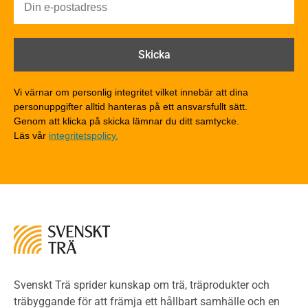
Brandförlopp i byggnader
Brandtekniska funktionskrav
Brandklasser för material och konstruktioner
Träkonstruktioners brandmotstånd
Detaljlösningar
Vi värnar om personlig integritet vilket innebär att dina
Träytors brandegenskaper
personuppgifter alltid hanteras på ett ansvarsfullt sätt.
Tekniska byten med sprinkler
Genom att klicka på skicka lämnar du ditt samtycke.
Läs vår
integritetspolicy.
Riskvärdering i flervåningsbostadshus
Brandstandarder
Brandstatistik för flervåningsträhus
Kontroll av utförande
Miljö
Miljöeffekter
LCA
Miljöpolitik och miljömål
Miljödeklarationer och märkning
Svenskt Trä sprider kunskap om trä, träprodukter och
Termer och förkortningar
träbyggande för att främja ett hållbart samhälle och en