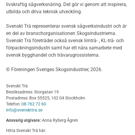
livskraftig sågverksnäring. Det gör vi genom att inspirera,
Planering
utbilda och driva teknisk utveckling.
Planera ett träbygge
Klimatkalkylator hallar
Svenskt Trä representerar svensk sågverksindustri och är
Projektering av trähus - generellt
en del av branschorganisationen Skogsindustrierna.
Byggsystem
Svenskt Trä företräder också svensk limträ- , KL-trä- och
förpackningsindustri samt har ett nära samarbete med
Fasadsystem i skivmaterial
svensk bygghandel och trävarugrossisterna.
Bullerskärmar och andra utomhuskonstruktioner
Träbroar
© Föreningen Sveriges Skogsindustrier, 2026.
Byggnation och utförande
Planering
Svenskt Trä
Utförande
Besöksadress: Storgatan 19
Produkter
Postadress: Box 55525, 102 04 Stockholm
Telefon:
08-762 72 60
Konstruktionsvirke
info@svenskttra.se
Konstruktionsvirke Behandlat
Ansvarig utgivare:
Anna Ryberg Ågren
Konstruktionsvirke Obehandlat
Hitta Svenskt Trä här:
Konstruktionsvirke Fingerskarvat