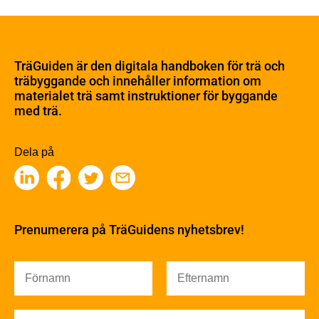
Om trä
Materialet trä
TräGuiden är den digitala handboken för trä och
Skogsbruk
träbyggande och innehåller information om
Barrträdets uppbyggnad
materialet trä samt instruktioner för byggande
med trä.
Träets egenskaper och kvalitet
Sågverksprocessen
Träbaserade produkter
Dela på
Kemisk behandling
Fakta om Limträ
Byggfysik
Fukt
Prenumerera på TräGuidens nyhetsbrev!
Värmeisolering och lufttäthet
Ljud
Brandsäkerhet
Brandsäkerhet
Byggnadsklasser och verksamhetsklasser