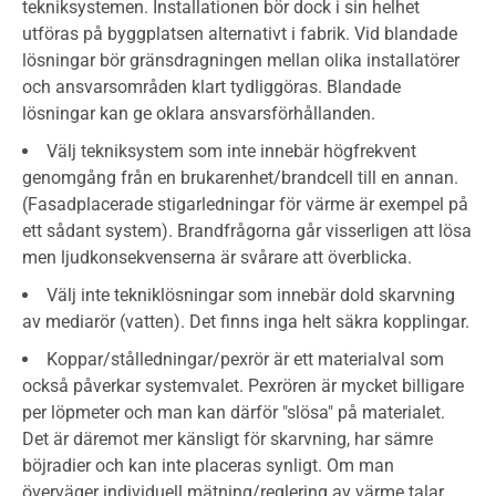
tekniksystemen. Installationen bör dock i sin helhet
utföras på byggplatsen alternativt i fabrik. Vid blandade
lösningar bör gränsdragningen mellan olika installatörer
och ansvarsområden klart tydliggöras. Blandade
lösningar kan ge oklara ansvarsförhållanden.
Välj tekniksystem som inte innebär högfrekvent
genomgång från en brukarenhet/brandcell till en annan.
(Fasadplacerade stigarledningar för värme är exempel på
ett sådant system). Brandfrågorna går visserligen att lösa
men ljudkonsekvenserna är svårare att överblicka.
Välj inte tekniklösningar som innebär dold skarvning
av mediarör (vatten). Det finns inga helt säkra kopplingar.
Koppar/stålledningar/pexrör är ett materialval som
också påverkar systemvalet. Pexrören är mycket billigare
per löpmeter och man kan därför "slösa" på materialet.
Det är däremot mer känsligt för skarvning, har sämre
böjradier och kan inte placeras synligt. Om man
överväger individuell mätning/reglering av värme talar