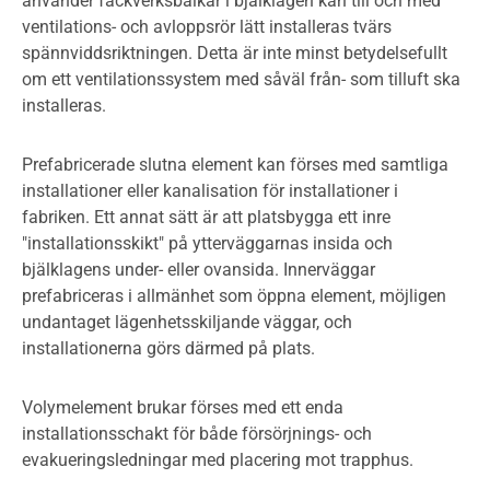
använder fackverksbalkar i bjälklagen kan till och med
ventilations- och avloppsrör lätt installeras tvärs
spännviddsriktningen. Detta är inte minst betydelsefullt
om ett ventilationssystem med såväl från- som tilluft ska
installeras.
Prefabricerade slutna element kan förses med samtliga
installationer eller kanalisation för installationer i
fabriken. Ett annat sätt är att platsbygga ett inre
"installationsskikt" på ytterväggarnas insida och
bjälklagens under- eller ovansida. Innerväggar
prefabriceras i allmänhet som öppna element, möjligen
undantaget lägenhetsskiljande väggar, och
installationerna görs därmed på plats.
Volymelement brukar förses med ett enda
installationsschakt för både försörjnings- och
evakueringsledningar med placering mot trapphus.