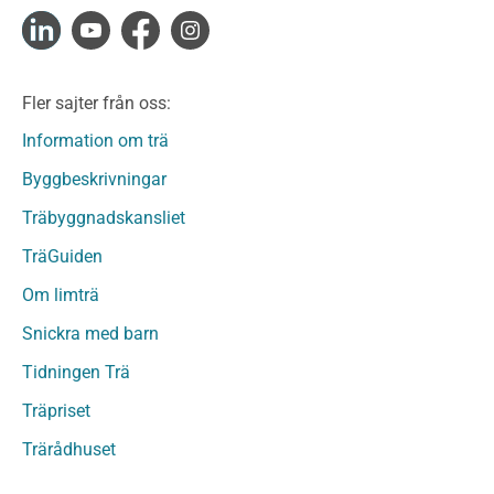
Konstruktionsvirke Fingerskarvat Obehandlat
Limträ
Limträ Obehandlat
Fler sajter från oss:
Fanerträ
Fanerträ Obehandlat
Information om trä
Träpaneler och utvändigt beklädnadsvirke
Byggbeskrivningar
Träpanel och Utvändig beklädnad Behandlat
Träbyggnadskansliet
Träpanel och utvändig beklädnad Obehandlat
Trägolv
TräGuiden
Trägolv Behandlat
Om limträ
Trägolv Obehandlat
Snickra med barn
Sågat virke
Sågat virke Behandlat
Tidningen Trä
Sågat virke Obehandlat
Träpriset
Övriga träprodukter
Trärådhuset
Övrigt byggvirke
Trall