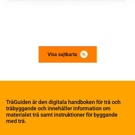
Visa sajtkarta
Om trä
Materialet trä
TräGuiden är den digitala handboken för trä och
Skogsbruk
träbyggande och innehåller information om
Barrträdets uppbyggnad
materialet trä samt instruktioner för byggande
med trä.
Träets egenskaper och kvalitet
Sågverksprocessen