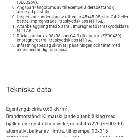
(SE00259).
Ångspärr/ångbroms av till exempel åldersbeständig,
armerad plastfilm.
Utspetsade underslag av träreglar 45x45-95, sort G4-2 eller
bättre, impregnerade i träskyddsklass NTR AB.
Altanbeläggning med 28 trall, impregnerad i träskyddsklass
NTR AB.
Räckesstolpe av 95x95 sort G4-3 eller bättre (SE00439)
impregnerat trä i träskyddsklass NTR A.
Infästningsbeslag skruvat i påsalningen och tätat med
åldersbeständig fogmassa.
Tekniska data
2
Egentyngd: cirka 0,60 kN/m
.
Brandmotstånd: Klimatskiljande altanbjälklag med
bjälkar av konstruktionsvirke, minst 45x220 (SE00290)
alternativt balkar av limträ, till exempel 90x315