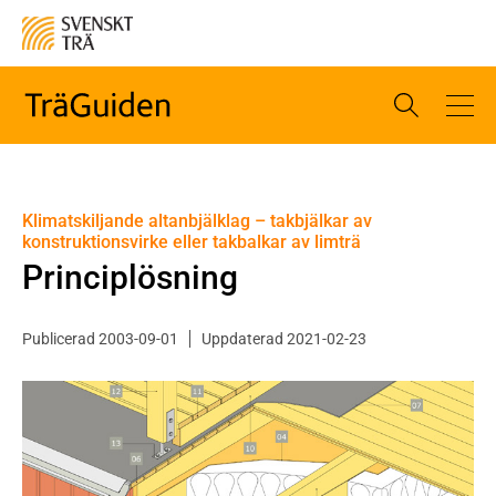
Klimatskiljande altanbjälklag – takbjälkar av
konstruktionsvirke eller takbalkar av limträ
Principlösning
Publicerad 2003-09-01
Uppdaterad 2021-02-23