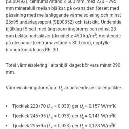
(SE00492), centrumavstånd ≤ 600 mm, med 220 –295
mm mineralull mellan bjälkar, på ovansidan försett med
påsalning med mellanliggande värmeisolering och minst
23x95 underlagsspont (SE00352) och tätskikt. Undersida
bjälklag försett med ångspärr/ångbroms och minst 23
3
mm beklädnadsskivor (densitet ≥ 450 kg/m
) monterade
på glespanel (centrumavstånd ≤ 300 mm), uppfyller
brandteknisk klass REI 30.
Total värmeisolering i altanbjälklaget bör vara minst 290
mm.
Värmeisoleringsförmåga:
U
är beroende av isolertjocklek.
p
2
Tjocklek 220+70 (
λ
= 0,033) ger
U
= 0,157 W/m
K
kl
p
2
Tjocklek 245+95 (
λ
= 0,033) ger
U
= 0,141 W/m
K
kl
p
2
Tjocklek 295+95 (
λ
= 0,033) ger
U
= 0,123 W/m
K
kl
p