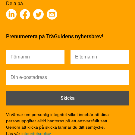
Träbaserade produkter
Dela på
Kemisk behandling
Fakta om Limträ
Byggfysik
Fukt
Prenumerera på TräGuidens nyhetsbrev!
Värmeisolering och lufttäthet
Ljud
Brandsäkerhet
Brandsäkerhet
Byggnadsklasser och verksamhetsklasser
Brandförlopp i byggnader
Brandtekniska funktionskrav
Brandklasser för material och konstruktioner
Träkonstruktioners brandmotstånd
Detaljlösningar
Vi värnar om personlig integritet vilket innebär att dina
Träytors brandegenskaper
personuppgifter alltid hanteras på ett ansvarsfullt sätt.
Tekniska byten med sprinkler
Genom att klicka på skicka lämnar du ditt samtycke.
Läs vår
integritetspolicy.