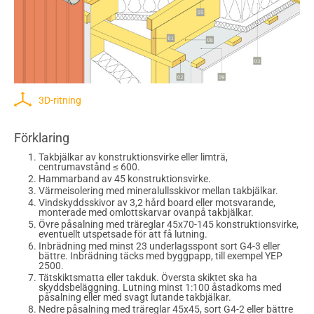
3D-ritning
Förklaring
Takbjälkar av konstruktionsvirke eller limträ,
centrumavstånd ≤ 600.
Hammarband av 45 konstruktionsvirke.
Värmeisolering med mineralullsskivor mellan takbjälkar.
Vindskyddsskivor av 3,2 hård board eller motsvarande,
monterade med omlottskarvar ovanpå takbjälkar.
Övre påsalning med träreglar 45x70-145 konstruktionsvirke,
eventuellt utspetsade för att få lutning.
Inbrädning med minst 23 underlagsspont sort G4-3 eller
bättre. Inbrädning täcks med byggpapp, till exempel YEP
2500.
Tätskiktsmatta eller takduk. Översta skiktet ska ha
skyddsbeläggning. Lutning minst 1:100 åstadkoms med
påsalning eller med svagt lutande takbjälkar.
Nedre påsalning med träreglar 45x45, sort G4-2 eller bättre