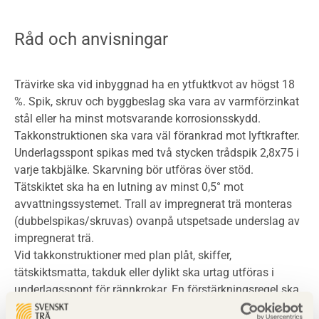
Råd och anvisningar
Trävirke ska vid inbyggnad ha en ytfuktkvot av högst 18
%. Spik, skruv och byggbeslag ska vara av varmförzinkat
stål eller ha minst motsvarande korrosionsskydd.
Takkonstruktionen ska vara väl förankrad mot lyftkrafter.
Underlagsspont spikas med två stycken trådspik 2,8x75 i
varje takbjälke. Skarvning bör utföras över stöd.
Tätskiktet ska ha en lutning av minst 0,5° mot
avvattningssystemet. Trall av impregnerat trä monteras
(dubbelspikas/skruvas) ovanpå utspetsade underslag av
impregnerat trä.
Vid takkonstruktioner med plan plåt, skiffer,
tätskiktsmatta, takduk eller dylikt ska urtag utföras i
underlagsspont för rännkrokar. En förstärkningsregel ska
monteras under underlagssponten. Alternativt används