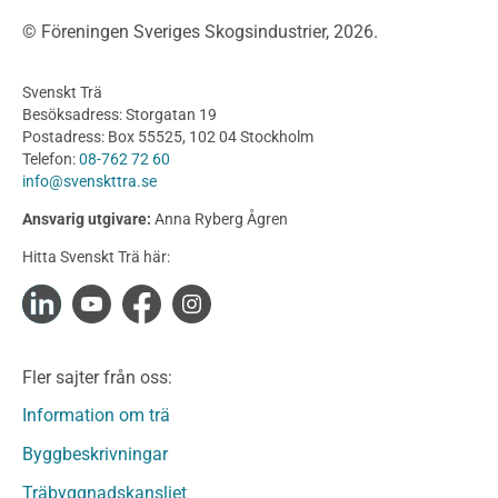
Träbroar
© Föreningen Sveriges Skogsindustrier, 2026.
Byggnation och utförande
Planering
Svenskt Trä
Utförande
Besöksadress: Storgatan 19
Produkter
Postadress: Box 55525, 102 04 Stockholm
Telefon:
08-762 72 60
Konstruktionsvirke
info@svenskttra.se
Konstruktionsvirke Behandlat
Ansvarig utgivare:
Anna Ryberg Ågren
Konstruktionsvirke Obehandlat
Hitta Svenskt Trä här:
Konstruktionsvirke Fingerskarvat
Konstruktionsvirke Fingerskarvat Obehandlat
Limträ
Limträ Obehandlat
Fler sajter från oss:
Fanerträ
Fanerträ Obehandlat
Information om trä
Träpaneler och utvändigt beklädnadsvirke
Byggbeskrivningar
Träpanel och Utvändig beklädnad Behandlat
Träbyggnadskansliet