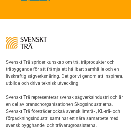
Riskvärdering i flervåningsbostadshus
Brandstandarder
Brandstatistik för flervåningsträhus
Kontroll av utförande
Miljö
Miljöeffekter
LCA
Miljöpolitik och miljömål
Miljödeklarationer och märkning
Svenskt Trä sprider kunskap om trä, träprodukter och
Termer och förkortningar
träbyggande för att främja ett hållbart samhälle och en
livskraftig sågverksnäring. Det gör vi genom att inspirera,
Planering
utbilda och driva teknisk utveckling.
Planera ett träbygge
Klimatkalkylator hallar
Svenskt Trä representerar svensk sågverksindustri och är
Projektering av trähus - generellt
en del av branschorganisationen Skogsindustrierna.
Byggsystem
Svenskt Trä företräder också svensk limträ- , KL-trä- och
förpackningsindustri samt har ett nära samarbete med
Fasadsystem i skivmaterial
svensk bygghandel och trävarugrossisterna.
Bullerskärmar och andra utomhuskonstruktioner