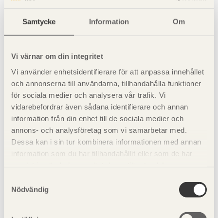
rännkrokar som kan fästas i en takfotsbräda.
Samtycke
Information
Om
Typdetaljer
Vi värnar om din integritet
På separata sidor redovisas träbyggnadstekniska
Vi använder enhetsidentifierare för att anpassa innehållet
typdetaljer för altanbjälklag med takbjälkar av
och annonserna till användarna, tillhandahålla funktioner
konstruktionsvirke eller limträ.
för sociala medier och analysera vår trafik. Vi
vidarebefordrar även sådana identifierare och annan
För information om övriga material till ett klimatskiljande
information från din enhet till de sociala medier och
altanbjälklag med takbjälkar av konstruktionsvirke eller
annons- och analysföretag som vi samarbetar med.
limträ hänvisas till byggnadskonstruktör och
Dessa kan i sin tur kombinera informationen med annan
materialtillverkare.
information som du har tillhandahållit eller som de har
samlat in när du har använt deras tjänster. Läs mer om
[Illustration]
vår
integritetspolicy
och
kakpolicy
.
Samtyckesval
Nödvändig
Bild 1. Montering av fäste i taktäckning. Tätskiktet helsvetsas mot
.
infästningsplatta och intäckningskrage