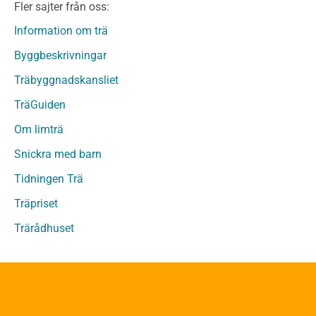
Fler sajter från oss:
Fanerträ
Fanerträ Obehandlat
Information om trä
Träpaneler och utvändigt beklädnadsvirke
Byggbeskrivningar
Träpanel och Utvändig beklädnad Behandlat
Träbyggnadskansliet
Träpanel och utvändig beklädnad Obehandlat
Trägolv
TräGuiden
Trägolv Behandlat
Om limträ
Trägolv Obehandlat
Snickra med barn
Sågat virke
Sågat virke Behandlat
Tidningen Trä
Sågat virke Obehandlat
Träpriset
Övriga träprodukter
Trärådhuset
Övrigt byggvirke
Trall
Underlagsspont
Sparrar
Läkt