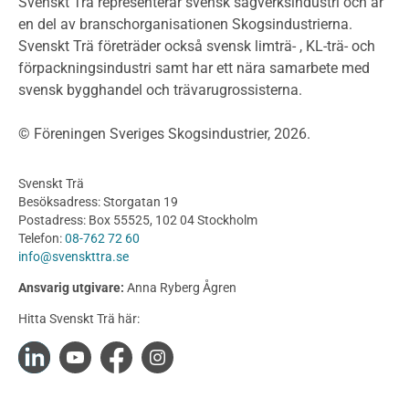
Svenskt Trä representerar svensk sågverksindustri och är
Projektering av trähus - generellt
en del av branschorganisationen Skogsindustrierna.
Byggsystem
Svenskt Trä företräder också svensk limträ- , KL-trä- och
förpackningsindustri samt har ett nära samarbete med
Fasadsystem i skivmaterial
svensk bygghandel och trävarugrossisterna.
Bullerskärmar och andra utomhuskonstruktioner
Träbroar
© Föreningen Sveriges Skogsindustrier, 2026.
Byggnation och utförande
Planering
Svenskt Trä
Utförande
Besöksadress: Storgatan 19
Produkter
Postadress: Box 55525, 102 04 Stockholm
Telefon:
08-762 72 60
Konstruktionsvirke
info@svenskttra.se
Konstruktionsvirke Behandlat
Ansvarig utgivare:
Anna Ryberg Ågren
Konstruktionsvirke Obehandlat
Hitta Svenskt Trä här:
Konstruktionsvirke Fingerskarvat
Konstruktionsvirke Fingerskarvat Obehandlat
Limträ
Limträ Obehandlat