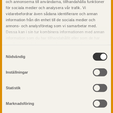
och annonserna till användarna, tillhandahålla funktioner
TräGuiden är den digitala handboken för trä och
Skogsbruk
träbyggande och innehåller information om
för sociala medier och analysera vår trafik. Vi
Barrträdets uppbyggnad
materialet trä samt instruktioner för byggande
vidarebefordrar även sådana identifierare och annan
med trä.
Träets egenskaper och kvalitet
information från din enhet till de sociala medier och
Sågverksprocessen
annons- och analysföretag som vi samarbetar med.
Träbaserade produkter
Dessa kan i sin tur kombinera informationen med annan
Dela på
Kemisk behandling
information som du har tillhandahållit eller som de har
samlat in när du har använt deras tjänster. Läs mer om
Fakta om Limträ
vår
integritetspolicy
och
kakpolicy
.
Byggfysik
Samtyckesval
Nödvändig
Fukt
Prenumerera på TräGuidens nyhetsbrev!
Värmeisolering och lufttäthet
Ljud
Inställningar
Brandsäkerhet
Brandsäkerhet
Statistik
Byggnadsklasser och verksamhetsklasser
Brandförlopp i byggnader
Brandtekniska funktionskrav
Marknadsföring
Brandklasser för material och konstruktioner