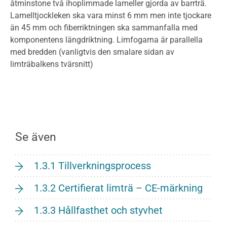
åtminstone två ihoplimmade lameller gjorda av barrträ.
Lamelltjockleken ska vara minst 6 mm men inte tjockare
än 45 mm och fiberriktningen ska sammanfalla med
komponentens längdriktning. Limfogarna är parallella
med bredden (vanligtvis den smalare sidan av
limträbalkens tvärsnitt)
Se även
1.3.1 Tillverkningsprocess
1.3.2 Certifierat limträ – CE-märkning
1.3.3 Hållfasthet och styvhet