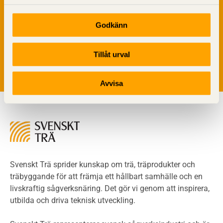
Träkonstruktioners brandmotstånd
Detaljlösningar
Godkänn
Vi värnar om personlig integritet vilket innebär att dina
Träytors brandegenskaper
personuppgifter alltid hanteras på ett ansvarsfullt sätt.
Tekniska byten med sprinkler
Genom att klicka på skicka lämnar du ditt samtycke.
Tillåt urval
Läs vår
integritetspolicy.
Riskvärdering i flervåningsbostadshus
Brandstandarder
Avvisa
Brandstatistik för flervåningsträhus
Kontroll av utförande
Miljö
Miljöeffekter
LCA
Miljöpolitik och miljömål
Miljödeklarationer och märkning
Svenskt Trä sprider kunskap om trä, träprodukter och
Termer och förkortningar
träbyggande för att främja ett hållbart samhälle och en
livskraftig sågverksnäring. Det gör vi genom att inspirera,
Planering
utbilda och driva teknisk utveckling.
Planera ett träbygge
Klimatkalkylator hallar