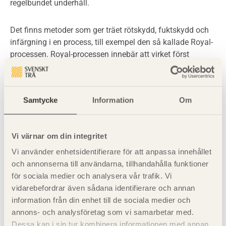
regelbundet underhåll.
Det finns metoder som ger träet rötskydd, fuktskydd och
infärgning i en process, till exempel den så kallade Royal-
processen. Royal-processen innebär att virket först
impregneras med ett saltbaserat impregneringsmedel.
Därefter behandlas virket (=impregneras) med het olja
under vakuum under några timmar. Till oljan kan även
Samtycke
Information
Om
tillsättas färgpigment för att uppnå en kulör på virket.
Indelning av färgtyper enligt Europeisk
Vi värnar om din integritet
standard
Vi använder enhetsidentifierare för att anpassa innehållet
och annonserna till användarna, tillhandahålla funktioner
för sociala medier och analysera vår trafik. Vi
Inom den Europeiska standardiseringen (CEN) har man
vidarebefordrar även sådana identifierare och annan
kommit överens om en klassificering av färger i
information från din enhet till de sociala medier och
utomhusanvändning efter utseende, användningsområde
annons- och analysföretag som vi samarbetar med.
och funktion.
Dessa kan i sin tur kombinera informationen med annan