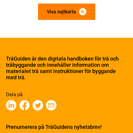
Visa sajtkarta
Om trä
Materialet trä
TräGuiden är den digitala handboken för trä och
Skogsbruk
träbyggande och innehåller information om
Barrträdets uppbyggnad
materialet trä samt instruktioner för byggande
med trä.
Träets egenskaper och kvalitet
Sågverksprocessen
Träbaserade produkter
Dela på
Kemisk behandling
Fakta om Limträ
Byggfysik
Fukt
Prenumerera på TräGuidens nyhetsbrev!
Värmeisolering och lufttäthet