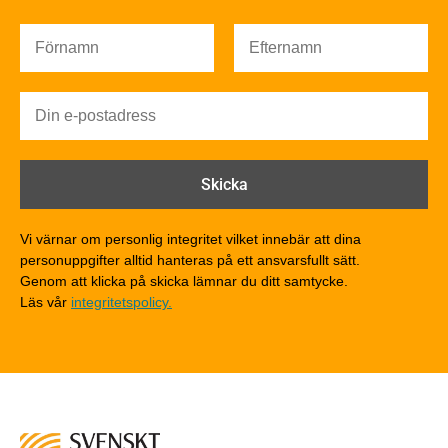
Ljud
Brandsäkerhet
Brandsäkerhet
Byggnadsklasser och verksamhetsklasser
Brandförlopp i byggnader
Brandtekniska funktionskrav
Brandklasser för material och konstruktioner
Träkonstruktioners brandmotstånd
Detaljlösningar
Vi värnar om personlig integritet vilket innebär att dina
Träytors brandegenskaper
personuppgifter alltid hanteras på ett ansvarsfullt sätt.
Tekniska byten med sprinkler
Genom att klicka på skicka lämnar du ditt samtycke.
Läs vår
integritetspolicy.
Riskvärdering i flervåningsbostadshus
Brandstandarder
Brandstatistik för flervåningsträhus
Kontroll av utförande
Miljö
Miljöeffekter