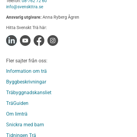
Telefon:
08-762 72 60
Konstruktionsvirke
info@svenskttra.se
Konstruktionsvirke Behandlat
Ansvarig utgivare:
Anna Ryberg Ågren
Konstruktionsvirke Obehandlat
Hitta Svenskt Trä här:
Konstruktionsvirke Fingerskarvat
Konstruktionsvirke Fingerskarvat Obehandlat
Limträ
Limträ Obehandlat
Fler sajter från oss:
Fanerträ
Fanerträ Obehandlat
Information om trä
Träpaneler och utvändigt beklädnadsvirke
Byggbeskrivningar
Träpanel och Utvändig beklädnad Behandlat
Träbyggnadskansliet
Träpanel och utvändig beklädnad Obehandlat
Trägolv
TräGuiden
Trägolv Behandlat
Om limträ
Trägolv Obehandlat
Snickra med barn
Sågat virke
Sågat virke Behandlat
Tidningen Trä