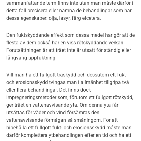
sammanfattande term finns inte utan man måste därför i
detta fall precisera eller nämna de behandlingar som har
dessa egenskaper: olja, lasyr, färg etcetera.
Den fuktskyddande effekt som dessa medel har gör att de
flesta av dem också har en viss rötskyddande verkan.
Förutsättningen är att träet inte är utsatt för ständig eller
långvarig uppfuktning.
Vill man ha ett fullgott träskydd och dessutom ett fukt-
och erosionsskydd tvingas man i allmänhet tillgripa två
eller flera behandlingar. Det finns dock
impregneringsmetoder som, förutom ett fullgott rötskydd,
ger träet en vattenavvisande yta. Om denna yta får
utsättas för väder och vind försämras den
vattenavvisande förmågan så småningom. För att
bibehålla ett fullgott fukt- och erosionsskydd måste man
därför komplettera ytbehandlingen efter en tid och ha ett