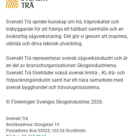
LCA
Miljöpolitik och miljömål
Miljödeklarationer och märkning
Svenskt Trä sprider kunskap om trä, träprodukter och
Termer och förkortningar
träbyggande för att främja ett hållbart samhälle och en
livskraftig sågverksnäring. Det gör vi genom att inspirera,
Planering
utbilda och driva teknisk utveckling.
Planera ett träbygge
Klimatkalkylator hallar
Svenskt Trä representerar svensk sågverksindustri och är
Projektering av trähus - generellt
en del av branschorganisationen Skogsindustrierna.
Byggsystem
Svenskt Trä företräder också svensk limträ- , KL-trä- och
förpackningsindustri samt har ett nära samarbete med
Fasadsystem i skivmaterial
svensk bygghandel och trävarugrossisterna.
Bullerskärmar och andra utomhuskonstruktioner
Träbroar
© Föreningen Sveriges Skogsindustrier, 2026.
Byggnation och utförande
Planering
Svenskt Trä
Utförande
Besöksadress: Storgatan 19
Produkter
Postadress: Box 55525, 102 04 Stockholm