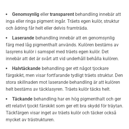
Genomsynlig
eller
transparent
behandling innebär att
inga eller ringa pigment ingår. Träets egen kulör, struktur
och ådring får helt eller delvis framträda.
Laserande
behandling innebär att en genomsynlig
färg med låg pigmenthalt används. Kulören bestäms av
lasyrens kulör i samspel med träets egen kulör. Det
innebär att det är svårt att vid underhåll behålla kulören.
Halvtäckande
behandling ger ett något tjockare
färgskikt, men visar fortfarande tydligt träets struktur. Den
stora skillnaden mot laserande behandling är att kulören
helt bestäms av täcklasyren. Träets kulör täcks helt.
Täckande
behandling har en hög pigmenthalt och ger
ett relativt tjockt färskikt som ger ett bra skydd för träytan.
Täckfärgen visar inget av träets kulör och täcker också
mycket av trästrukturen.