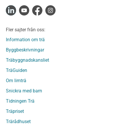
Konstruktionsvirke Fingerskarvat
Konstruktionsvirke Fingerskarvat Obehandlat
Limträ
Limträ Obehandlat
Fler sajter från oss:
Fanerträ
Fanerträ Obehandlat
Information om trä
Träpaneler och utvändigt beklädnadsvirke
Byggbeskrivningar
Träpanel och Utvändig beklädnad Behandlat
Träbyggnadskansliet
Träpanel och utvändig beklädnad Obehandlat
Trägolv
TräGuiden
Trägolv Behandlat
Om limträ
Trägolv Obehandlat
Snickra med barn
Sågat virke
Sågat virke Behandlat
Tidningen Trä
Sågat virke Obehandlat
Träpriset
Övriga träprodukter
Trärådhuset
Övrigt byggvirke
Trall