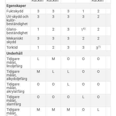
Räcken
Räcken
Räcken
Egenskaper
Fuktskydd
3
3
3
1
2
2
UV-skydd och
3
3
3
3
2
1
kulör-
beständighet
Glans-
1
2
3
6)
2
1
1
beständighet
Mekaniskt
3
3
3
2
2
1
skydd
Torktid
1
2
3
3
7)
8)
3
3
Underhåll
Tidigare
L
M
O
O
O
O
målat,
linoljefärg
Tidigare
M
L
L
O
O
O
målat,
alkydoljefärg
Tidigare
O
O
L
O
O
O
målat,
akrylatfärg
Tidigare
O
O
O
L
O
O
målat,
slamfärg
Tidigare
M
M
M
O
L
L
målat,