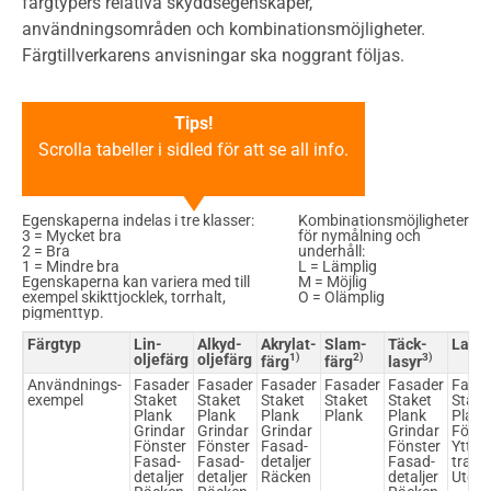
färgtypers relativa skyddsegenskaper,
användningsområden och kombinationsmöjligheter.
Färgtillverkarens anvisningar ska noggrant följas.
Tips!
Scrolla tabeller i sidled för att se all info.
Egenskaperna indelas i tre klasser:
Kombinationsmöjligheter
3 = Mycket bra
för nymålning och
2 = Bra
underhåll:
1 = Mindre bra
L = Lämplig
Egenskaperna kan variera med till
M = Möjlig
exempel skikttjocklek, torrhalt,
O = Olämplig
pigmenttyp.
Färgtyp
Lin­
Alkyd­
Akrylat­
Slam­
Täck­
Lasyr
oljefärg
oljefärg
1)
2)
3)
färg
färg
lasyr
Användnings-
Fasader
Fasader
Fasader
Fasader
Fasader
Fasa
exempel
Staket
Staket
Staket
Staket
Staket
Stake
Plank
Plank
Plank
Plank
Plank
Plank
Grindar
Grindar
Grindar
Grindar
Fönst
Fönster
Fönster
Fasad­
Fönster
Ytter­
Fasad­
Fasad­
detaljer
Fasad­
trapp
detaljer
detaljer
Räcken
detaljer
Utego