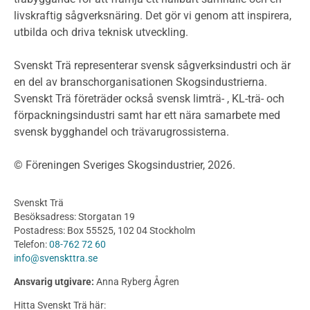
livskraftig sågverksnäring. Det gör vi genom att inspirera,
Planering
utbilda och driva teknisk utveckling.
Planera ett träbygge
Klimatkalkylator hallar
Svenskt Trä representerar svensk sågverksindustri och är
Projektering av trähus - generellt
en del av branschorganisationen Skogsindustrierna.
Byggsystem
Svenskt Trä företräder också svensk limträ- , KL-trä- och
förpackningsindustri samt har ett nära samarbete med
Fasadsystem i skivmaterial
svensk bygghandel och trävarugrossisterna.
Bullerskärmar och andra utomhuskonstruktioner
Träbroar
© Föreningen Sveriges Skogsindustrier, 2026.
Byggnation och utförande
Planering
Svenskt Trä
Utförande
Besöksadress: Storgatan 19
Produkter
Postadress: Box 55525, 102 04 Stockholm
Telefon:
08-762 72 60
Konstruktionsvirke
info@svenskttra.se
Konstruktionsvirke Behandlat
Ansvarig utgivare:
Anna Ryberg Ågren
Konstruktionsvirke Obehandlat
Hitta Svenskt Trä här: