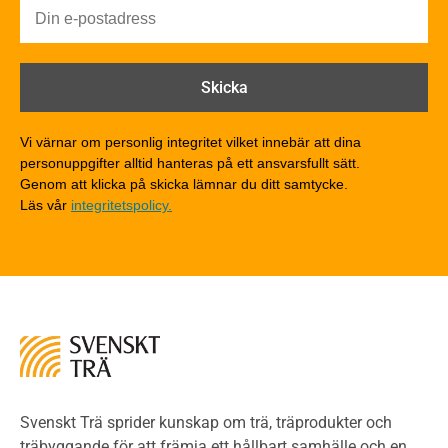
Byggnadsklasser och verksamhetsklasser
Brandförlopp i byggnader
Brandtekniska funktionskrav
Brandklasser för material och konstruktioner
Träkonstruktioners brandmotstånd
Detaljlösningar
Vi värnar om personlig integritet vilket innebär att dina
Träytors brandegenskaper
personuppgifter alltid hanteras på ett ansvarsfullt sätt.
Tekniska byten med sprinkler
Genom att klicka på skicka lämnar du ditt samtycke.
Läs vår
integritetspolicy.
Riskvärdering i flervåningsbostadshus
Brandstandarder
Brandstatistik för flervåningsträhus
Kontroll av utförande
Miljö
Miljöeffekter
LCA
Miljöpolitik och miljömål
Miljödeklarationer och märkning
Svenskt Trä sprider kunskap om trä, träprodukter och
Termer och förkortningar
träbyggande för att främja ett hållbart samhälle och en