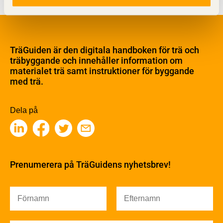
Om trä
Materialet trä
TräGuiden är den digitala handboken för trä och
Skogsbruk
träbyggande och innehåller information om
Barrträdets uppbyggnad
materialet trä samt instruktioner för byggande
med trä.
Träets egenskaper och kvalitet
Sågverksprocessen
Träbaserade produkter
Dela på
Kemisk behandling
Fakta om Limträ
Byggfysik
Fukt
Prenumerera på TräGuidens nyhetsbrev!
Värmeisolering och lufttäthet
Ljud
Brandsäkerhet
Brandsäkerhet