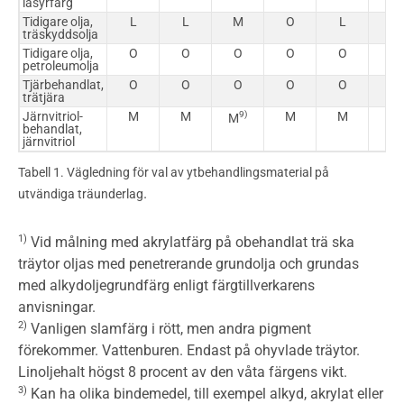
lasyrfärg
Tidigare olja,
L
L
M
O
L
L
träskyddsolja
Tidigare olja,
O
O
O
O
O
O
petroleumolja
Tjärbehandlat,
O
O
O
O
O
O
trätjära
Järnvitriol-
M
M
9
)
M
M
M
M
behandlat,
järnvitriol
Tabell 1. Vägledning för val av ytbehandlingsmaterial på
.
utvändiga träunderlag
1)
Vid målning med akrylatfärg på obehandlat trä ska
träytor oljas med penetrerande grundolja och grundas
med alkydoljegrundfärg enligt färgtillverkarens
anvisningar.
2)
Vanligen slamfärg i rött, men andra pigment
förekommer. Vattenburen. Endast på ohyvlade träytor.
Linoljehalt högst 8 procent av den våta färgens vikt.
3)
Kan ha olika bindemedel, till exempel alkyd, akrylat eller