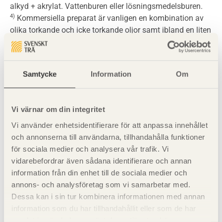
alkyd + akrylat. Vattenburen eller lösningsmedelsburen.
4)
Kommersiella preparat är vanligen en kombination av
olika torkande och icke torkande oljor samt ibland en liten
beståndsdel av fungicid, ett ämne mot angrepp av
mikroorganismer. Oljor som innehåller vax bör undvikas.
5)
Olika kvaliteter förekommer. Torkar mycket långsamt.
Samtycke
Information
Om
Stark lukt.
6)
Slamfärger har en matt yta.
7)
För täcklasyr med alkyd som bindemedel är torktiden 2.
Vi värnar om din integritet
8)
För lasyr med alkyd som bindemedel är torktiden 2.
9)
Träytor ska grundas med penetrerande grundolja och
Vi använder enhetsidentifierare för att anpassa innehållet
därefter en strykning med alkydoljegrundfärg före
och annonserna till användarna, tillhandahålla funktioner
målning med toppfärgen.
för sociala medier och analysera vår trafik. Vi
vidarebefordrar även sådana identifierare och annan
information från din enhet till de sociala medier och
Se även
annons- och analysföretag som vi samarbetar med.
Dessa kan i sin tur kombinera informationen med annan
Ytbehandling – begrepp och
information som du har tillhandahållit eller som de har
behandlingstyper
samlat in när du har använt deras tjänster. Läs mer om