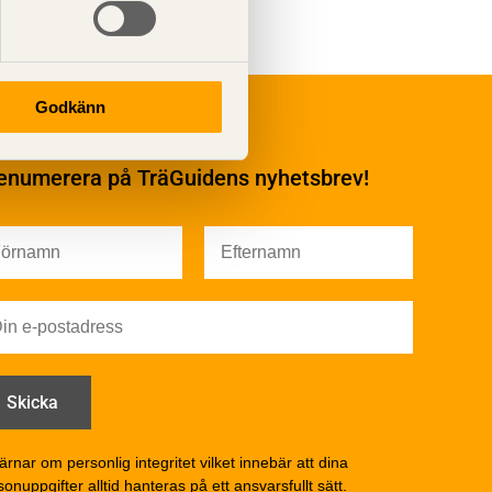
Underhåll
Godkänn
Ytbehandling och
underhåll
enumerera på TräGuidens nyhetsbrev!
Ytbehandling och
underhåll – generellt
Färg
Träskydd
Utförande - utvändigt
Utförande - invändigt
Drift och underhåll
åga
Drift och underhåll –
generellt
Grunder och bjälklag
d
Fasader och väggar
ärnar om personlig integritet vilket innebär att dina
onuppgifter alltid hanteras på ett ansvarsfullt sätt.