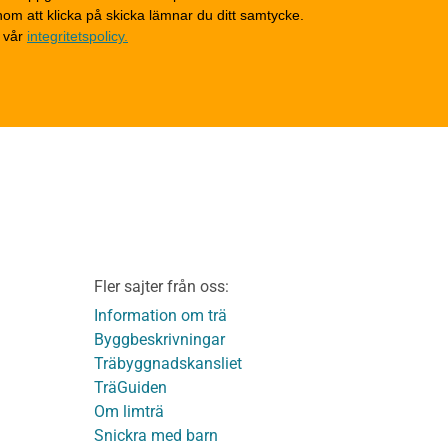
Tak
om att klicka på skicka lämnar du ditt samtycke.
Invändigt underhåll
 vår
integritetspolicy.
Altaner, balkonger och
yttertrappor
Om TräGuiden
Kontakta oss
v
Vi som medverkat till
TräGuiden
ontage av
Friskrivningar
Kakor
Integritetspolicy
material
Fler sajter från oss:
Användbara funktioner
KL-trä
på TräGuiden
Information om trä
Byggbeskrivningar
Träbyggnadskansliet
detaljer
TräGuiden
Om limträ
Snickra med barn