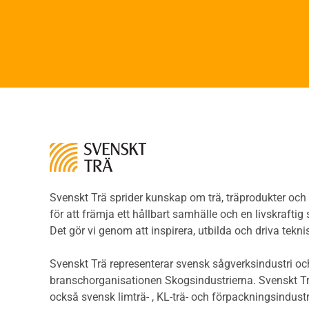
Brandsäkerhet
Faner
Brandsäkerhet
Fane
Byggnadsklasser och
Träpa
verksamhetsklasser
beklä
Brandförlopp i byggnader
Träp
Brandtekniska funktionskrav
bekl
Brandklasser för material och
Träp
konstruktioner
bekl
Träkonstruktioners
Trägo
brandmotstånd
Träg
Detaljlösningar
Träg
Träytors brandegenskaper
Svenskt Trä sprider kunskap om trä, träprodukter oc
Sågat
Tekniska byten med sprinkler
för att främja ett hållbart samhälle och en livskraftig
Såga
Riskvärdering i
Det gör vi genom att inspirera, utbilda och driva tekni
Såga
flervåningsbostadshus
Övrig
Brandstandarder
Svenskt Trä representerar svensk sågverksindustri och
Övri
Brandstatistik för
branschorganisationen Skogsindustrierna. Svenskt Tr
Trall
flervåningsträhus
också svensk limträ- , KL-trä- och förpackningsindustr