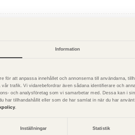
r, fönsterdörrar och ytterdörrar
r, foderbräder, räcken, trallbräder med mera
ållsintervall för träfasader – kostnadsexempel
Information
ållsintervall för träfönster - kostnadsexempel
e för att anpassa innehållet och annonserna till användarna, tillh
vår trafik. Vi vidarebefordrar även sådana identifierare och anna
nnons- och analysföretag som vi samarbetar med. Dessa kan i sin
har tillhandahållit eller som de har samlat in när du har använ
kpolicy
.
Inställningar
Statistik
Visa sajtkarta