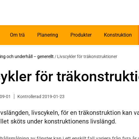
Om trä
Planering
Produkter
Konstruktion
ng och underhåll – generellt
/
Livscykler för träkonstruktioner
ykler för träkonstrukt
-09-01
Kontrollerad 2019-01-23
ivslängden, livscykeln, för en träkonstruktion kan var
llet sköts under konstruktionens livslängd.
llsmålning av fönster kan i ett enskilt fall variera från fyra år u