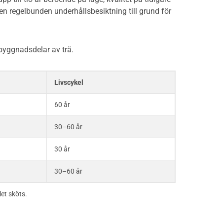
 en regelbunden underhållsbesiktning till grund för
byggnadsdelar av trä.
Livscykel
60 år
30–60 år
30 år
30–60 år
let sköts.