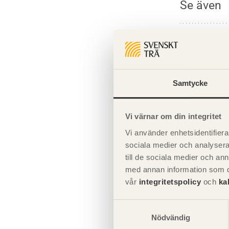
Se även
Fönste
Fasade
Underh
Samtycke
Underh
Vi värnar om din integritet
Vi använder enhetsidentifierar
sociala medier och analysera 
till de sociala medier och a
med annan information som du 
vår
integritetspolicy
och
ka
Samtyckesval
Nödvändig