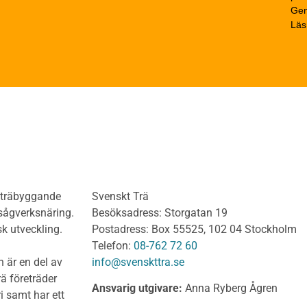
Gen
trä
Beräkningsexempel
Läs
rträ Obehandlat
Limträhandboken
neler och utvändigt
Del 1: Fakta om limträ
dnadsvirke
Del 2: Projektering av
anel och Utvändig
limträkonstruktioner
ädnad Behandlat
Del 3: Dimensionering a
anel och utvändig
limträkonstruktioner
ädnad Obehandlat
Del 4 : Planering och m
lv
limträkonstruktioner
olv Behandlat
KL-trähandboken
olv Obehandlat
KL-trä som konstruktions
h träbyggande
Svenskt Trä
 virke
Konstruktionssystem för 
 sågverksnäring.
Besöksadress: Storgatan 19
t virke Behandlat
Dimensionering av KL-
sk utveckling.
Postadress: Box 55525, 102 04 Stockholm
träkonstruktioner
t virke Obehandlat
Telefon:
08-762 72 60
Förband och anslutnings
a träprodukter
 är en del av
info@svenskttra.se
Bjälklag
gt byggvirke
ä företräder
Ansvarig utgivare:
Anna Ryberg Ågren
Väggar
i samt har ett
KL-trä och brand