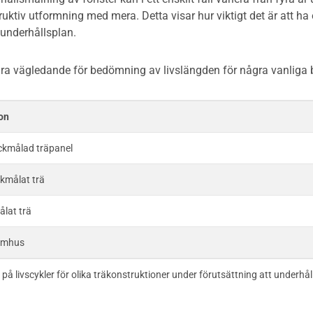
uktiv utformning med mera. Detta visar hur viktigt det är att ha
underhållsplan.
ara vägledande för bedömning av livslängden för några vanliga 
on
ckmålad träpanel
ckmålat trä
ålat trä
nomhus
 på livscykler för olika träkonstruktioner under förutsättning att underhål