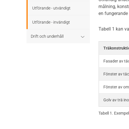
målning, konstr
Utförande - utvändigt
en fungerande 
Utförande - invändigt
Tabell 1 kan v
Drift och underhåll
Träkonstrukti
Drift och underhåll – generellt
Fasader av tä
Grunder och bjälklag
Fönster av tä
Fasader och väggar
Fönster av om
Tak
Golv av trä i
Invändigt underhåll
Tabell 1. Exempel
Altaner, balkonger och
yttertrappor