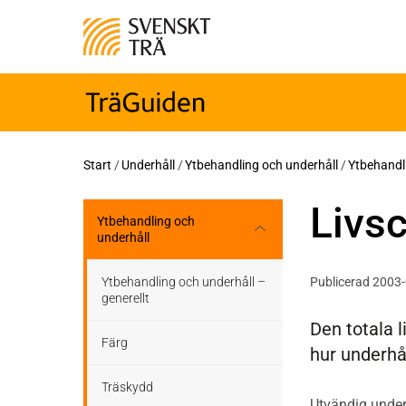
Start
/
Underhåll
/
Ytbehandling och underhåll
/
Ytbehandli
Livsc
Ytbehandling och
underhåll
Ytbehandling och underhåll –
Publicerad 2003
generellt
Den totala l
Färg
hur underhå
Träskydd
Utvändig underhå