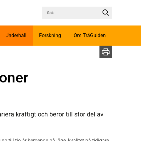
Underhåll
Forskning
Om TräGuiden
ioner
iera kraftigt och beror till stor del av
pp till tio år beroende på läge, kvalitet på tidigare