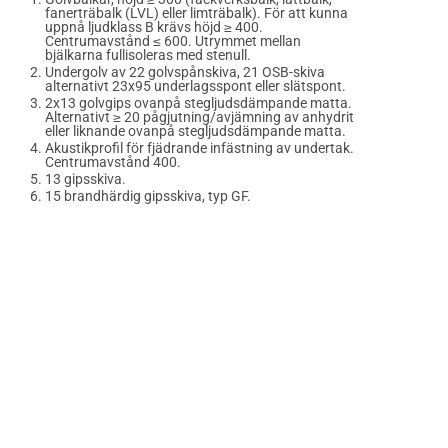
fanerträbalk (LVL) eller limträbalk). För att kunna
uppnå ljudklass B krävs höjd ≥ 400.
Centrumavstånd ≤ 600. Utrymmet mellan
bjälkarna fullisoleras med stenull.
Undergolv av 22 golvspånskiva, 21 OSB-skiva
alternativt 23x95 underlagsspont eller slätspont.
2x13 golvgips ovanpå stegljudsdämpande matta.
Alternativt ≥ 20 pågjutning/avjämning av anhydrit
eller liknande ovanpå stegljudsdämpande matta.
Akustikprofil för fjädrande infästning av undertak.
Centrumavstånd 400.
13 gipsskiva.
15 brandhärdig gipsskiva, typ GF.