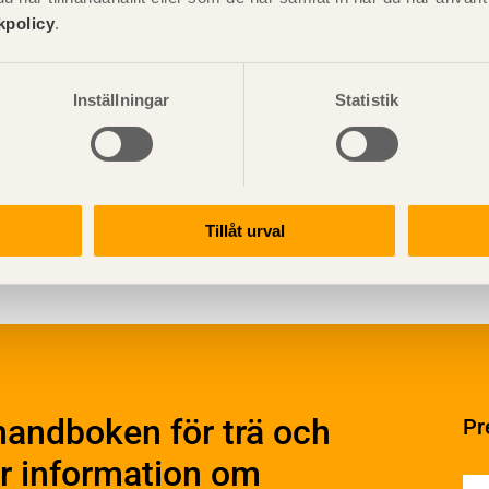
kpolicy
.
Inställningar
Statistik
Visa sajtkarta
Tillåt urval
ation och utförande
Konstruktiv utformning
ering
Grundläggning
rande
Stomme
handboken för trä och
Pr
Stomkomplettering
kter
Trädäck
r information om
ruktionsvirke
Bullerskärmar