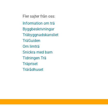
Kakor
Integritetspolicy
material
Fler sajter från oss:
Användbara funktioner
KL-trä
på TräGuiden
Information om trä
Byggbeskrivningar
Träbyggnadskansliet
detaljer
TräGuiden
Om limträ
Snickra med barn
Tidningen Trä
Träpriset
t
Trärådhuset
ge