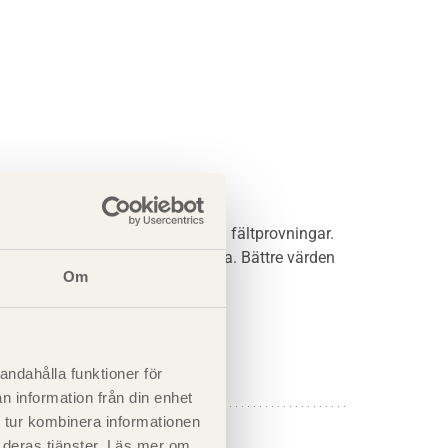
+
C
≤ 54 dB (ljudklass B) i fältprovningar.
,w
I,50-2500
ransmission samt val av golvyta. Bättre värden
Om
andahålla funktioner för
n information från din enhet
 tur kombinera informationen
t deras tjänster. Läs mer om