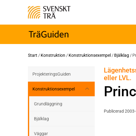
Start
/
Konstruktion
/
Konstruktionsexempel
/
Bjälklag
/
P
Lägenhetssk
ProjekteringsGuiden
eller LVL.
Prin
Konstruktionsexempel
Grundläggning
Publicerad 2003
Bjälklag
Väggar