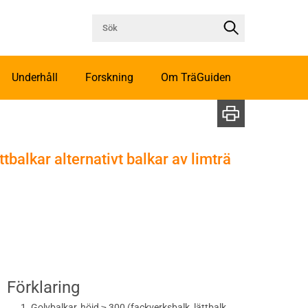
Underhåll
Forskning
Om TräGuiden
tbalkar alternativt balkar av limträ
Förklaring
Golvbalkar, höjd ≥ 300 (fackverksbalk, lättbalk,