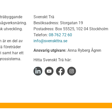
olv Behandlat
KL-trähandboken
olv Obehandlat
KL-trä som konstruktions
h träbyggande
Svenskt Trä
 virke
Konstruktionssystem för 
 sågverksnäring.
Besöksadress: Storgatan 19
t virke Behandlat
Dimensionering av KL-
sk utveckling.
Postadress: Box 55525, 102 04 Stockholm
träkonstruktioner
t virke Obehandlat
Telefon:
08-762 72 60
Förband och anslutnings
a träprodukter
 är en del av
info@svenskttra.se
Bjälklag
gt byggvirke
ä företräder
Ansvarig utgivare:
Anna Ryberg Ågren
Väggar
i samt har ett
KL-trä och brand
rlagsspont
rossisterna.
Hitta Svenskt Trä här:
KL-trä och ljud
rar
KL-trä och värme och fuk
Upphandling och monta
virke
Takstolshandboken
nsionshyvlat
Bakgrund
diga panelbrädor
Trä och miljö
ter
Takstolar
alkar
Takstolstyper
uktion