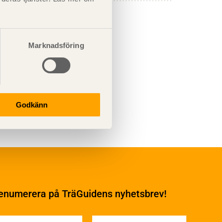
Marknadsföring
Godkänn
Underhåll
Ytbehandling och
underhåll
enumerera på TräGuidens nyhetsbrev!
Ytbehandling och
underhåll – generellt