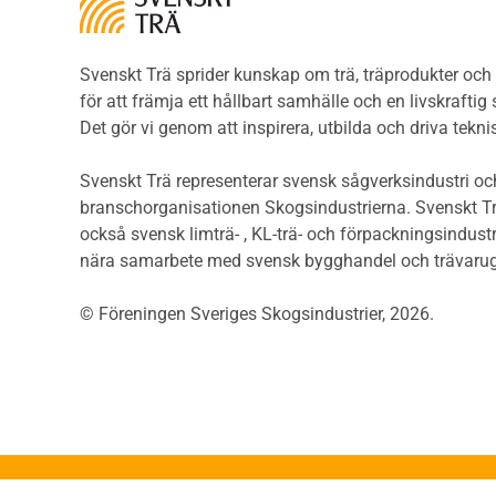
brandmotstånd
Träg
Detaljlösningar
Träg
Träytors brandegenskaper
Svenskt Trä sprider kunskap om trä, träprodukter oc
Sågat
Tekniska byten med sprinkler
för att främja ett hållbart samhälle och en livskraftig
Såga
Riskvärdering i
Det gör vi genom att inspirera, utbilda och driva tekni
Såga
flervåningsbostadshus
Övrig
Brandstandarder
Svenskt Trä representerar svensk sågverksindustri och
Övri
Brandstatistik för
branschorganisationen Skogsindustrierna. Svenskt Tr
Trall
flervåningsträhus
också svensk limträ- , KL-trä- och förpackningsindustr
Unde
Kontroll av utförande
nära samarbete med svensk bygghandel och trävarug
Spar
Miljö
Läkt
© Föreningen Sveriges Skogsindustrier, 2026.
Miljöeffekter
Form
LCA
Dime
Miljöpolitik och miljömål
Invän
Miljödeklarationer och
märkning
Trälis
Termer och förkortningar
Lättb
Planering
Konstr