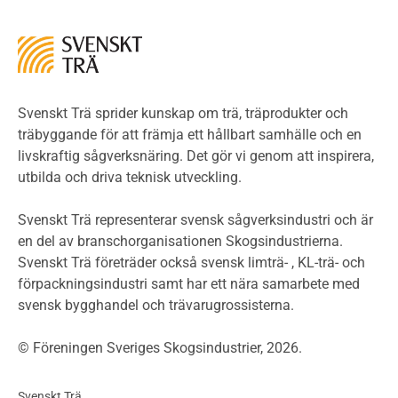
Miljö
Miljöeffekter
LCA
Miljöpolitik och miljömål
Miljödeklarationer och märkning
Svenskt Trä sprider kunskap om trä, träprodukter och
Termer och förkortningar
träbyggande för att främja ett hållbart samhälle och en
livskraftig sågverksnäring. Det gör vi genom att inspirera,
Planering
utbilda och driva teknisk utveckling.
Planera ett träbygge
Klimatkalkylator hallar
Svenskt Trä representerar svensk sågverksindustri och är
Projektering av trähus - generellt
en del av branschorganisationen Skogsindustrierna.
Byggsystem
Svenskt Trä företräder också svensk limträ- , KL-trä- och
förpackningsindustri samt har ett nära samarbete med
Fasadsystem i skivmaterial
svensk bygghandel och trävarugrossisterna.
Bullerskärmar och andra utomhuskonstruktioner
Träbroar
© Föreningen Sveriges Skogsindustrier, 2026.
Byggnation och utförande
Planering
Svenskt Trä