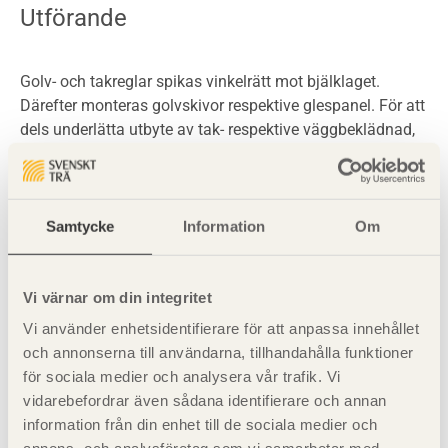
Utförande
Golv- och takreglar spikas vinkelrätt mot bjälklaget.
Därefter monteras golvskivor respektive glespanel. För att
dels underlätta utbyte av tak- respektive väggbeklädnad,
dels ge frihet i monteringsordningen är det lämpligt att
montera hörnprofil i vinkeln mellan bjälklag och vägg.
Samtycke
Information
Om
Se även
Dimensionering
Vi värnar om din integritet
Vi använder enhetsidentifierare för att anpassa innehållet
Brand
och annonserna till användarna, tillhandahålla funktioner
för sociala medier och analysera vår trafik. Vi
vidarebefordrar även sådana identifierare och annan
information från din enhet till de sociala medier och