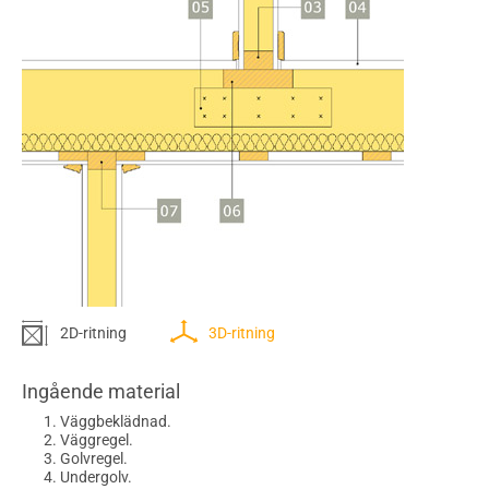
2D-ritning
3D-ritning
Ingående material
Väggbeklädnad.
Väggregel.
Golvregel.
Undergolv.