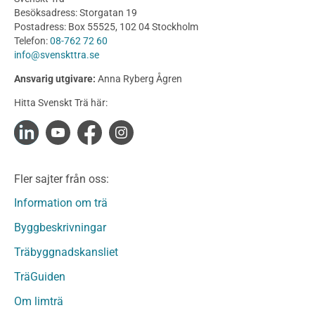
Utförande
Besöksadress: Storgatan 19
Produkter
Postadress: Box 55525, 102 04 Stockholm
Telefon:
08-762 72 60
Konstruktionsvirke
info@svenskttra.se
Konstruktionsvirke Behandlat
Ansvarig utgivare:
Anna Ryberg Ågren
Konstruktionsvirke Obehandlat
Hitta Svenskt Trä här:
Konstruktionsvirke Fingerskarvat
Konstruktionsvirke Fingerskarvat Obehandlat
Limträ
Limträ Obehandlat
Fler sajter från oss:
Fanerträ
Fanerträ Obehandlat
Information om trä
Träpaneler och utvändigt beklädnadsvirke
Byggbeskrivningar
Träpanel och Utvändig beklädnad Behandlat
Träbyggnadskansliet
Träpanel och utvändig beklädnad Obehandlat
Trägolv
TräGuiden
Trägolv Behandlat
Om limträ
Trägolv Obehandlat