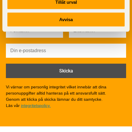
Byggfysik
Tillåt urval
Fukt
Prenumerera på TräGuidens nyhetsbrev!
Värmeisolering och lufttäthet
Avvisa
Ljud
Brandsäkerhet
Brandsäkerhet
Byggnadsklasser och verksamhetsklasser
Brandförlopp i byggnader
Brandtekniska funktionskrav
Brandklasser för material och konstruktioner
Träkonstruktioners brandmotstånd
Detaljlösningar
Vi värnar om personlig integritet vilket innebär att dina
Träytors brandegenskaper
personuppgifter alltid hanteras på ett ansvarsfullt sätt.
Tekniska byten med sprinkler
Genom att klicka på skicka lämnar du ditt samtycke.
Läs vår
integritetspolicy.
Riskvärdering i flervåningsbostadshus
Brandstandarder
Brandstatistik för flervåningsträhus
Kontroll av utförande