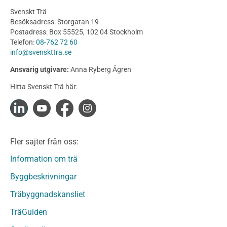
Planering
Svenskt Trä
Utförande
Besöksadress: Storgatan 19
Produkter
Postadress: Box 55525, 102 04 Stockholm
Telefon:
08-762 72 60
Konstruktionsvirke
info@svenskttra.se
Konstruktionsvirke Behandlat
Ansvarig utgivare:
Anna Ryberg Ågren
Konstruktionsvirke Obehandlat
Hitta Svenskt Trä här:
Konstruktionsvirke Fingerskarvat
Konstruktionsvirke Fingerskarvat Obehandlat
Limträ
Limträ Obehandlat
Fler sajter från oss:
Fanerträ
Fanerträ Obehandlat
Information om trä
Träpaneler och utvändigt beklädnadsvirke
Byggbeskrivningar
Träpanel och Utvändig beklädnad Behandlat
Träbyggnadskansliet
Träpanel och utvändig beklädnad Obehandlat
Trägolv
TräGuiden
Trägolv Behandlat