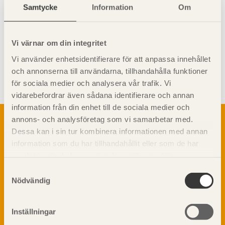
Samtycke
Information
Om
Vi värnar om din integritet
Vi använder enhetsidentifierare för att anpassa innehållet
Visa sajtkarta
och annonserna till användarna, tillhandahålla funktioner
för sociala medier och analysera vår trafik. Vi
vidarebefordrar även sådana identifierare och annan
information från din enhet till de sociala medier och
Om trä
annons- och analysföretag som vi samarbetar med.
Dessa kan i sin tur kombinera informationen med annan
Materialet trä
TräGuiden är den digitala handboken för trä och
information som du har tillhandahållit eller som de har
Skogsbruk
träbyggande och innehåller information om
samlat in när du har använt deras tjänster. Läs mer om
Barrträdets uppbyggnad
materialet trä samt instruktioner för byggande
vår
integritetspolicy
och
kakpolicy
.
med trä.
Samtyckesval
Träets egenskaper och kvalitet
Nödvändig
Sågverksprocessen
Träbaserade produkter
Dela på
Kemisk behandling
Inställningar
Fakta om Limträ