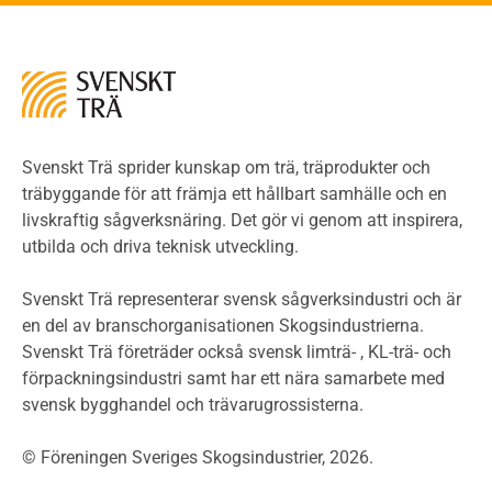
Kontroll av utförande
Miljö
Miljöeffekter
LCA
Miljöpolitik och miljömål
Miljödeklarationer och märkning
Svenskt Trä sprider kunskap om trä, träprodukter och
Termer och förkortningar
träbyggande för att främja ett hållbart samhälle och en
livskraftig sågverksnäring. Det gör vi genom att inspirera,
Planering
utbilda och driva teknisk utveckling.
Planera ett träbygge
Klimatkalkylator hallar
Svenskt Trä representerar svensk sågverksindustri och är
Projektering av trähus - generellt
en del av branschorganisationen Skogsindustrierna.
Byggsystem
Svenskt Trä företräder också svensk limträ- , KL-trä- och
förpackningsindustri samt har ett nära samarbete med
Fasadsystem i skivmaterial
svensk bygghandel och trävarugrossisterna.
Bullerskärmar och andra utomhuskonstruktioner
Träbroar
© Föreningen Sveriges Skogsindustrier, 2026.
Byggnation och utförande