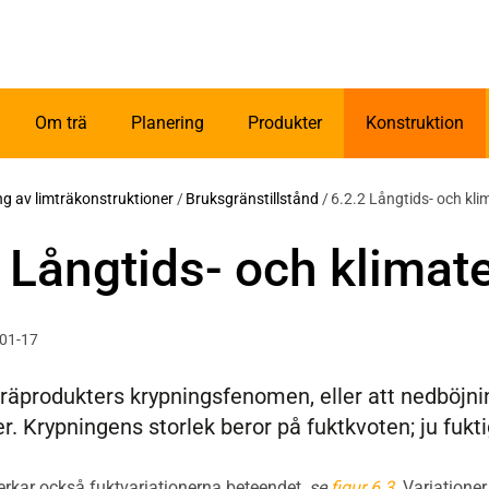
Om trä
Planering
Produkter
Konstruktion
ing av limträkonstruktioner
/
Bruksgränstillstånd
/
6.2.2 Långtids- och kli
 Långtids- och klimate
-01-17
träprodukters krypningsfenomen, eller att nedböjn
er. Krypningens storlek beror på fuktkvoten; ju fukt
verkar också fuktvariationerna beteendet,
se
figur 6.3
. Variationer