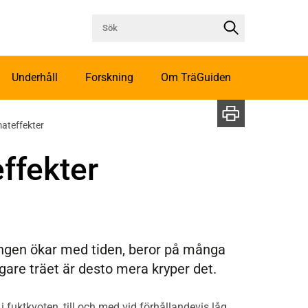
Underhåll
Forskning
Om TräGuiden
mateffekter
ffekter
ingen ökar med tiden, beror på många
igare träet är desto mera kryper det.
 i fuktkvoten, till och med vid förhållandevis låg