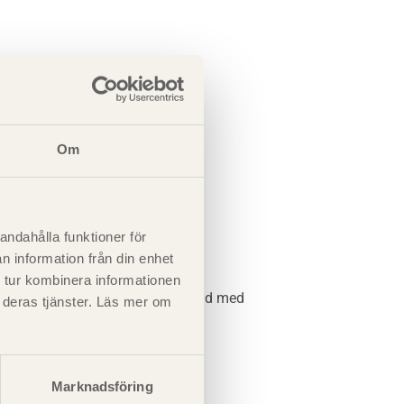
Om
andahålla funktioner för
n information från din enhet
 tur kombinera informationen
böjning vid en tidpunkt
t
dividerad med
t deras tjänster. Läs mer om
rkku Kortesmaa (2000).
Marknadsföring