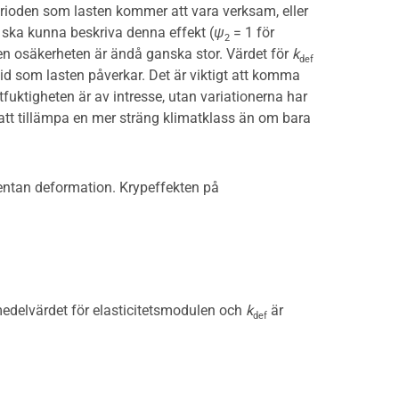
rioden som lasten kommer att vara verksam, eller
 ska kunna beskriva denna effekt (
ψ
= 1 för
2
en osäkerheten är ändå ganska stor. Värdet för
k
def
d som lasten påverkar. Det är viktigt att komma
tfuktigheten är av intresse, utan variationerna har
att tillämpa en mer sträng klimatklass än om bara
ntan deformation. Krypeffekten på
edelvärdet för elasticitetsmodulen och
k
är
def