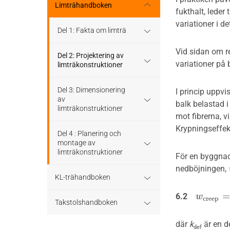
Stomme
Regler och standarder
Limträhandboken
fukthalt, leder
Tak
variationer i 
Stomkomplettering
Dimensioneringsgång
Del 1: Fakta om limträ
Altaner och balkonger
Vid sidan om r
Trädäck
Hållfasthet och bärförmåga
Limträ som byggmaterial
Del 2: Projektering av
variationer på
limträkonstruktioner
Ljudisolering
Bullerskärmar
Hjälpmedel - tabeller
Limträhistoria
Limträ som
Del 3: Dimensionering
I princip uppvi
Bullerskärmar
konstruktionsmaterial
av
balk belastad i
Träbroar
Bärverk
Fakta om limträ
limträkonstruktioner
mot fibrerna, v
Staket, plank och spaljé
Dimensionering av trä- och
Krypningseffekt
Stabilisering och förband
Projektering
limträkonstruktioner
Regler och formler för
Del 4 : Planering och
dimensionering enligt
montage av
Träbroar
Eurokod 5
limträkonstruktioner
För en byggnad 
Beständighet
Konstruktionssystem för
limträ
nedböjningen,
KL-trähandboken
Dimensioneringsexempel
Att montera limträ
Beräkningsexempel
Raka balkar och pelare
6.2
w
w
c
r
e
e
p
=
k
c
r
e
e
p
KL-trä som
Takstolshandboken
Projektering av limträstomme
konstruktionsmaterial
med hänsyn till montage
Hål och urtag
där
k
är en d
Bakgrund
def