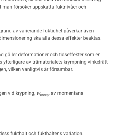
t att man försöker uppskatta fuktnivåer och
grund av varierande fuktighet påverkar även
dimensionering ska alla dessa effekter beaktas.
vad gäller deformationer och tidseffekter som en
 ytterligare av trämaterialets krympning vinkelrätt
en, vilken vanligtvis är försumbar.
gen vid krypning,
w
, av momentana
creep
dess fukthalt och fukthaltens variation.