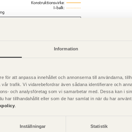
Information
e för att anpassa innehållet och annonserna till användarna, tillh
vår trafik. Vi vidarebefordrar även sådana identifierare och anna
nnons- och analysföretag som vi samarbetar med. Dessa kan i sin
iv krypning i skyddad omgivning (relativ krypning = balkens ned
har tillhandahållit eller som de har samlat in när du har använ
ingen). Spänningsnivån 2 MPa. Enligt Alpo Ranta-Maunus & Ma
kpolicy
.
Inställningar
Statistik