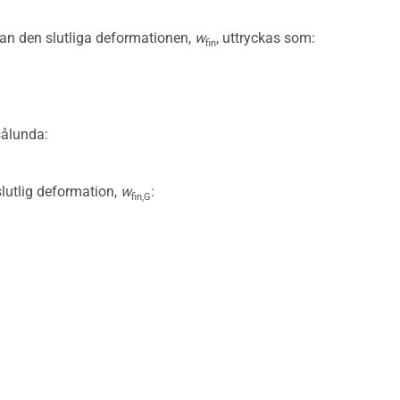
kan den slutliga deformationen,
w
, uttryckas som:
fin
sålunda:
 slutlig deformation,
w
:
fin,G