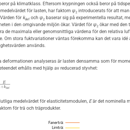
eror på klimatklass. Eftersom krypningen också beror på tidspe
medelvärdet för lasten, har faktorn
ψ
introducerats för att man
2
. Värden för
k
och
ψ
baserar sig på experimentella resultat, m
def
2
gheten i den omgivande miljön ökar. Värdet för
ψ
ökar med den ti
2
ara de maximala eller genomsnittliga värdena för den relativa luf
e. Om stora fuktvariationer väntas förekomma kan det vara idé 
ighetsvärden används.
ga deformationen analyseras är lasten densamma som för mome
teendet erhålls med hjälp av reducerad styvhet:
E
k
d
e
f
1
+
k
d
e
f
lutliga medelvärdet för elasticitetsmodulen,
E
är det nominella m
torn för trä och träprodukter.