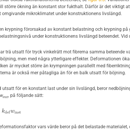
 till större ökning än konstant stor fukthalt. Därför är det viktig
det omgivande mikroklimatet under konstruktionens livslängd.
en krypning förorsakad av konstant belastning och krypning på 
 belastningsnivå under konstruktionens livslängd beteendet. Vid 
sar trä utsatt för tryck vinkelrätt mot fibrerna samma beteende 
 böjning, men med några ytterligare effekter. Deformationen ökas
ilken är mycket större än krympningen parallellt med fiberriktning
erna är också mer påtagliga än för en balk utsatt för böjning.
utsatt för en konstant last under sin livslängd, beror nedböjnin
w
, på följande sätt:
inst
=
d
k
e
f
w
i
w
n
s
t
i
n
s
t
d
e
f
eformationsfaktor vars värde beror på det belastade materialet, 