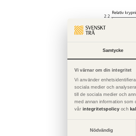
Samtycke
Vi värnar om din integritet
Vi använder enhetsidentifierar
sociala medier och analysera 
till de sociala medier och a
Figur 6.3
Relat
med annan information som du 
initialnedböjn
vår
integritetspolicy
och
ka
Samtyckesval
Nödvändig