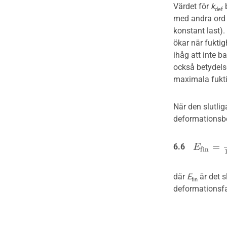
anslutningsdetaljer
Upphandling och montage
dragband och
Värdet för
k
b
def
parallellfackverk
Montage av limträstommar
med andra ord 
Utformning av limträdetaljer
konstant last)
Exempel 2: Stabilisering av tak
Egenkontroll av
ökar när fukti
med takplywoodskivor
limträmontage
Limträ och brand
ihåg att inte b
också betydels
Avslutning av färdigställt
maximala fukt
limträmontage
När den slutli
Ytbehandling av limträ
deformationsbe
Exempel på montageplaner
för limträstommar
=
6.6
E
E
f
n
=
E
1
+
f
i
n
där
E
är det s
fin
deformationsfak