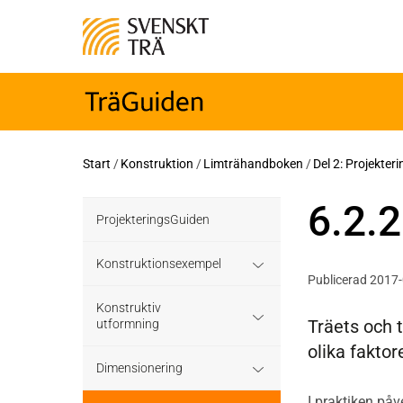
Start
/
Konstruktion
/
Limträhandboken
/
Del 2: Projekter
6.2.2
ProjekteringsGuiden
Konstruktionsexempel
Publicerad 2017
Grundläggning
Konstruktiv
Träets och 
utformning
olika faktor
Bjälklag
Grundläggning
Dimensionering
Väggar
I praktiken på