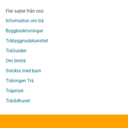
Limträ Obehandlat
Fler sajter från oss:
Fanerträ
Fanerträ Obehandlat
Information om trä
Träpaneler och utvändigt beklädnadsvirke
Byggbeskrivningar
Träpanel och Utvändig beklädnad Behandlat
Träbyggnadskansliet
Träpanel och utvändig beklädnad Obehandlat
Trägolv
TräGuiden
Trägolv Behandlat
Om limträ
Trägolv Obehandlat
Snickra med barn
Sågat virke
Sågat virke Behandlat
Tidningen Trä
Sågat virke Obehandlat
Träpriset
Övriga träprodukter
Trärådhuset
Övrigt byggvirke
Trall
Underlagsspont
Sparrar