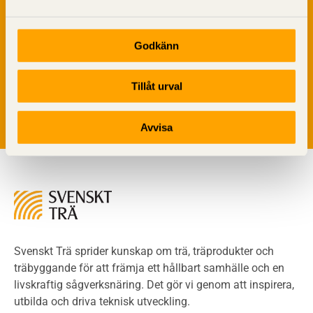
Brandklasser för material och konstruktioner
Träkonstruktioners brandmotstånd
Godkänn
Detaljlösningar
Vi värnar om personlig integritet vilket innebär att dina
Träytors brandegenskaper
personuppgifter alltid hanteras på ett ansvarsfullt sätt.
Tekniska byten med sprinkler
Genom att klicka på skicka lämnar du ditt samtycke.
Tillåt urval
Läs vår
integritetspolicy.
Riskvärdering i flervåningsbostadshus
Brandstandarder
Avvisa
Brandstatistik för flervåningsträhus
Kontroll av utförande
Miljö
Miljöeffekter
LCA
Miljöpolitik och miljömål
Miljödeklarationer och märkning
Svenskt Trä sprider kunskap om trä, träprodukter och
Termer och förkortningar
träbyggande för att främja ett hållbart samhälle och en
livskraftig sågverksnäring. Det gör vi genom att inspirera,
Planering
utbilda och driva teknisk utveckling.