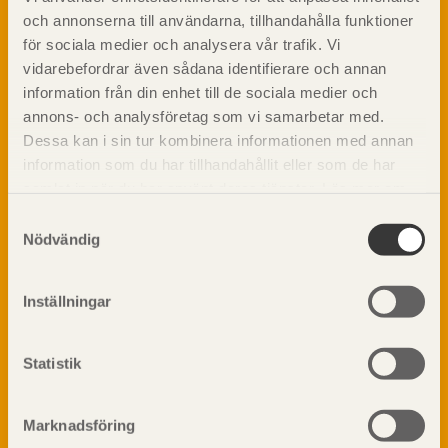
och annonserna till användarna, tillhandahålla funktioner
Materialet trä
TräGuiden är den digitala handboken för trä och
för sociala medier och analysera vår trafik. Vi
Skogsbruk
träbyggande och innehåller information om
vidarebefordrar även sådana identifierare och annan
Barrträdets uppbyggnad
materialet trä samt instruktioner för byggande
information från din enhet till de sociala medier och
med trä.
Träets egenskaper och kvalitet
annons- och analysföretag som vi samarbetar med.
Sågverksprocessen
Dessa kan i sin tur kombinera informationen med annan
Träbaserade produkter
Dela på
information som du har tillhandahållit eller som de har
Kemisk behandling
samlat in när du har använt deras tjänster. Läs mer om
Fakta om Limträ
vår
integritetspolicy
och
kakpolicy
.
Samtyckesval
Byggfysik
Nödvändig
Fukt
Prenumerera på TräGuidens nyhetsbrev!
Värmeisolering och lufttäthet
Inställningar
Ljud
Brandsäkerhet
Brandsäkerhet
Statistik
Byggnadsklasser och verksamhetsklasser
Brandförlopp i byggnader
Marknadsföring
Brandtekniska funktionskrav