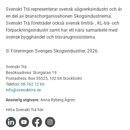
Planera ett träbygge
Klimatkalkylator hallar
Svenskt Trä representerar svensk sågverksindustri och är
Projektering av trähus - generellt
en del av branschorganisationen Skogsindustrierna.
Byggsystem
Svenskt Trä företräder också svensk limträ- , KL-trä- och
förpackningsindustri samt har ett nära samarbete med
Fasadsystem i skivmaterial
svensk bygghandel och trävarugrossisterna.
Bullerskärmar och andra utomhuskonstruktioner
Träbroar
© Föreningen Sveriges Skogsindustrier, 2026.
Byggnation och utförande
Planering
Svenskt Trä
Utförande
Besöksadress: Storgatan 19
Produkter
Postadress: Box 55525, 102 04 Stockholm
Telefon:
08-762 72 60
Konstruktionsvirke
info@svenskttra.se
Konstruktionsvirke Behandlat
Ansvarig utgivare:
Anna Ryberg Ågren
Konstruktionsvirke Obehandlat
Hitta Svenskt Trä här:
Konstruktionsvirke Fingerskarvat
Konstruktionsvirke Fingerskarvat Obehandlat
Limträ