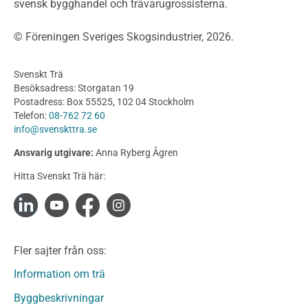
svensk bygghandel och trävarugrossisterna.
Bullerskärmar och andra utomhuskonstruktioner
Träbroar
© Föreningen Sveriges Skogsindustrier, 2026.
Byggnation och utförande
Planering
Svenskt Trä
Utförande
Besöksadress: Storgatan 19
Produkter
Postadress: Box 55525, 102 04 Stockholm
Telefon:
08-762 72 60
Konstruktionsvirke
info@svenskttra.se
Konstruktionsvirke Behandlat
Ansvarig utgivare:
Anna Ryberg Ågren
Konstruktionsvirke Obehandlat
Hitta Svenskt Trä här:
Konstruktionsvirke Fingerskarvat
Konstruktionsvirke Fingerskarvat Obehandlat
Limträ
Limträ Obehandlat
Fler sajter från oss:
Fanerträ
Fanerträ Obehandlat
Information om trä
Träpaneler och utvändigt beklädnadsvirke
Byggbeskrivningar
Träpanel och Utvändig beklädnad Behandlat