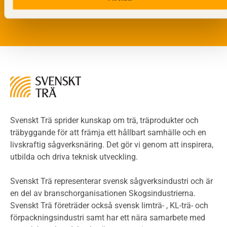
Läs vår
integritetspolicy.
Riskvärdering i flervåningsbostadshus
Brandstandarder
Brandstatistik för flervåningsträhus
Kontroll av utförande
Miljö
Miljöeffekter
LCA
Miljöpolitik och miljömål
Miljödeklarationer och märkning
Svenskt Trä sprider kunskap om trä, träprodukter och
Termer och förkortningar
träbyggande för att främja ett hållbart samhälle och en
livskraftig sågverksnäring. Det gör vi genom att inspirera,
Planering
utbilda och driva teknisk utveckling.
Planera ett träbygge
Klimatkalkylator hallar
Svenskt Trä representerar svensk sågverksindustri och är
Projektering av trähus - generellt
en del av branschorganisationen Skogsindustrierna.
Byggsystem
Svenskt Trä företräder också svensk limträ- , KL-trä- och
förpackningsindustri samt har ett nära samarbete med
Fasadsystem i skivmaterial