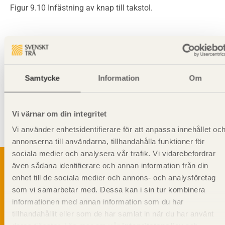
Figur 9.10 Infästning av knap till takstol.
Samtycke
Information
Om
Visa sajtkarta
Vi värnar om din integritet
Vi använder enhetsidentifierare för att anpassa innehållet oc
annonserna till användarna, tillhandahålla funktioner för
sociala medier och analysera vår trafik. Vi vidarebefordrar
Om trä
även sådana identifierare och annan information från din
Materialet trä
enhet till de sociala medier och annons- och analysföretag
TräGuiden är den digitala handboken för trä och
Skogsbruk
som vi samarbetar med. Dessa kan i sin tur kombinera
träbyggande och innehåller information om
Barrträdets uppbyggnad
informationen med annan information som du har
materialet trä samt instruktioner för byggande
med trä.
tillhandahållit eller som de har samlat in när du har använt
Träets egenskaper och kvalitet