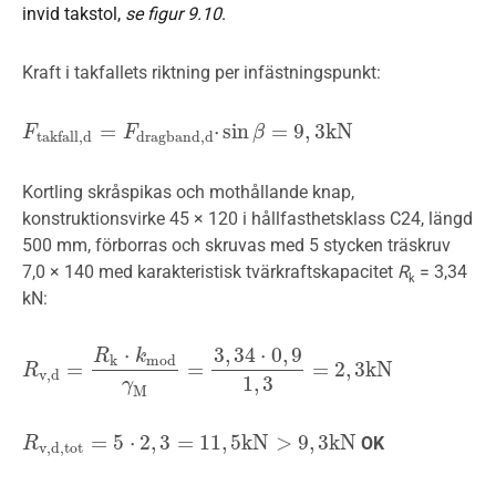
invid takstol,
se figur 9.10
.
Kraft i takfallets riktning per infästningspunkt:
=
⋅
sin
=
9
,
3
k
N
F
F
t
a
k
f
a
l
l
,
d
=
F
d
F
r
a
g
b
a
n
d
,
d
⋅
sin
β
=
9
β
,
3
k
N
d
r
a
g
b
a
n
d
,
d
t
a
k
f
a
l
l
,
d
Kortling skråspikas och mothållande knap,
konstruktionsvirke 45 × 120 i hållfasthetsklass C24, längd
500 mm, förborras och skruvas med 5 stycken träskruv
7,0 × 140 med karakteristisk tvärkraftskapacitet
R
= 3,34
k
kN:
⋅
3
,
34
⋅
0
,
9
R
k
k
m
o
d
=
=
=
2
,
3
k
N
R
R
v
,
d
=
R
k
⋅
k
m
o
d
γ
M
=
3
,
34
⋅
0
,
9
1
,
3
=
2
,
3
k
N
v
,
d
1
,
3
γ
M
=
5
⋅
2
,
3
=
11
,
5
k
N
>
9
,
3
k
N
OK
R
R
v
,
d
,
t
o
t
=
5
⋅
2
,
3
=
11
,
5
k
N
>
9
,
3
k
N
v
,
d
,
t
o
t