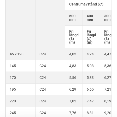
Centrumavstånd (
C
)
600
400
300
mm
mm
mm
Fri
Fri
Fri
längd
längd
längd
(
L
)
(
L
)
(
L
)
(m)
(m)
(m)
45
× 120
C24
4,03
4,24
4,47
145
C24
4,83
5,03
5,36
170
C24
5,56
5,83
6,27
195
C24
6,29
6,65
7,21
220
C24
7,02
7,47
8,19
245
C24
7,76
8,31
9,20