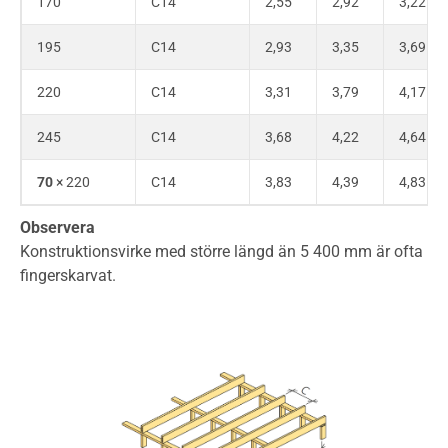
170
C14
2,55
2,92
3,22
195
C14
2,93
3,35
3,69
220
C14
3,31
3,79
4,17
245
C14
3,68
4,22
4,64
70
× 220
C14
3,83
4,39
4,83
Observera
Konstruktionsvirke med större längd än 5 400 mm är ofta
fingerskarvat.