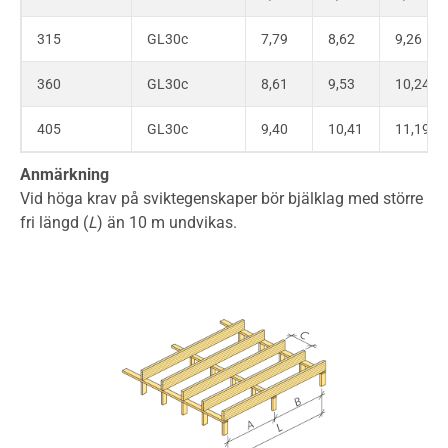
315
GL30c
7,79
8,62
9,26
360
GL30c
8,61
9,53
10,24
405
GL30c
9,40
10,41
11,19
Anmärkning
Vid höga krav på sviktegenskaper bör bjälklag med större
fri längd (
L
) än 10 m undvikas.