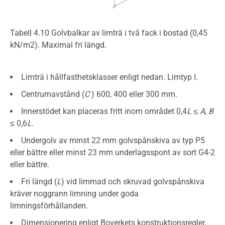
Tabell 4.10 Golvbalkar av limträ i två fack i bostad (0,45
kN/m2). Maximal fri längd.
Limträ i hållfasthetsklasser enligt nedan. Limtyp I.
Centrumavstånd (
C
) 600, 400 eller 300 mm.
Innerstödet kan placeras fritt inom området 0,4
L
≤
A
,
B
≤ 0,6
L
.
Undergolv av minst 22 mm golvspånskiva av typ P5
eller bättre eller minst 23 mm underlagsspont av sort G4-2
eller bättre.
Fri längd (
L
) vid limmad och skruvad golvspånskiva
kräver noggrann limning under goda
limningsförhållanden.
Dimensionering enligt Boverkets konstruktionsregler,