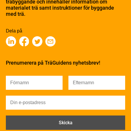
träbyggande och innehåller information om
Barrträdets uppbyggnad
materialet trä samt instruktioner för byggande
med trä.
Träets egenskaper och kvalitet
Sågverksprocessen
Träbaserade produkter
Dela på
Kemisk behandling
Fakta om Limträ
Byggfysik
Fukt
Prenumerera på TräGuidens nyhetsbrev!
Värmeisolering och lufttäthet
Ljud
Brandsäkerhet
Brandsäkerhet
Byggnadsklasser och verksamhetsklasser
Brandförlopp i byggnader
Brandtekniska funktionskrav
Brandklasser för material och konstruktioner
Träkonstruktioners brandmotstånd