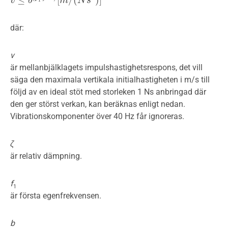
v
v
≤
b
(
f
b
1
ζ
−
1
)
[
m
/
m
(
N
s
2
N
)
]
s
där:
v
är mellanbjälklagets impulshastighetsrespons, det vill
säga den maximala vertikala initialhastigheten i m/s till
följd av en ideal stöt med storleken 1 Ns anbringad där
den ger störst verkan, kan beräknas enligt nedan.
Vibrationskomponenter över 40 Hz får ignoreras.
ζ
är relativ dämpning.
f
1
är första egenfrekvensen.
b