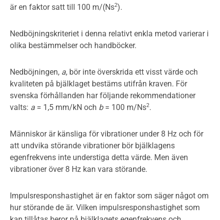
2
är en faktor satt till 100 m/(Ns
).
Nedböjningskriteriet i denna relativt enkla metod varierar i
olika bestämmelser och handböcker.
Nedböjningen,
a
, bör inte överskrida ett visst värde och
kvaliteten på bjälklaget bestäms utifrån kraven. För
svenska förhållanden har följande rekommendationer
2
valts:
a
= 1,5 mm/kN och
b
= 100 m/Ns
.
Människor är känsliga för vibrationer under 8 Hz och för
att undvika störande vibrationer bör bjälklagens
egenfrekvens inte understiga detta värde. Men även
vibrationer över 8 Hz kan vara störande.
Impulsresponshastighet är en faktor som säger något om
hur störande de är. Vilken impulsresponshastighet som
kan tillåtas beror på bjälklagets egenfrekvens och