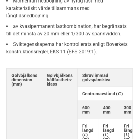
Momentan nedböjning av nyttig last med
karakteristiskt värde tillsammans med
långtidsnedböjning
av kvasipermanent lastkombination, har begränsats
till det minsta av 20 mm eller 1/300 av spännvidden.
Sviktegenskaperna har kontrollerats enligt Boverkets
konstruktionsregler, EKS 11 (BFS 2019:1).
Golvbjälkens
Golvbjälkens
Skruvlimmad
dimension
hållfasthets-
golvspånskiva
(mm)
klass
Centrumavstånd (
C
)
600
400
300
mm
mm
mm
Fri
Fri
Fri
längd
längd
längd
(
L
)
(
L
)
(
L
)