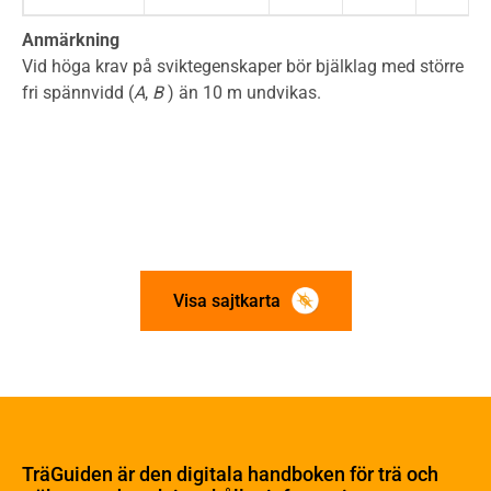
Anmärkning
Vid höga krav på sviktegenskaper bör bjälklag med större
fri spännvidd (
A
,
B
) än 10 m undvikas.
Visa sajtkarta
Om trä
Materialet trä
TräGuiden är den digitala handboken för trä och
Skogsbruk