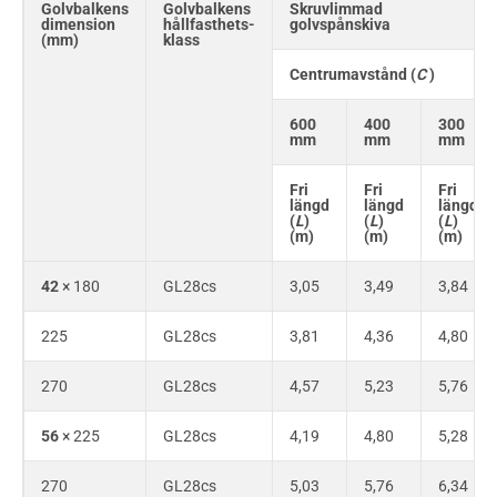
Golvbalkens
Golvbalkens
Skruvlimmad
dimension
hållfasthets-
golvspånskiva
(mm)
klass
Centrumavstånd (
C
)
600
400
300
mm
mm
mm
Fri
Fri
Fri
längd
längd
längd
(
L
)
(
L
)
(
L
)
(m)
(m)
(m)
42
× 180
GL28cs
3,05
3,49
3,84
225
GL28cs
3,81
4,36
4,80
270
GL28cs
4,57
5,23
5,76
56
× 225
GL28cs
4,19
4,80
5,28
270
GL28cs
5,03
5,76
6,34