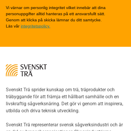
Detaljlösningar
Vi värnar om personlig integritet vilket innebär att dina
Träytors brandegenskaper
personuppgifter alltid hanteras på ett ansvarsfullt sätt.
Tekniska byten med sprinkler
Genom att klicka på skicka lämnar du ditt samtycke.
Läs vår
integritetspolicy.
Riskvärdering i flervåningsbostadshus
Brandstandarder
Brandstatistik för flervåningsträhus
Kontroll av utförande
Miljö
Miljöeffekter
LCA
Miljöpolitik och miljömål
Miljödeklarationer och märkning
Svenskt Trä sprider kunskap om trä, träprodukter och
Termer och förkortningar
träbyggande för att främja ett hållbart samhälle och en
livskraftig sågverksnäring. Det gör vi genom att inspirera,
Planering
utbilda och driva teknisk utveckling.
Planera ett träbygge
Klimatkalkylator hallar
Svenskt Trä representerar svensk sågverksindustri och är