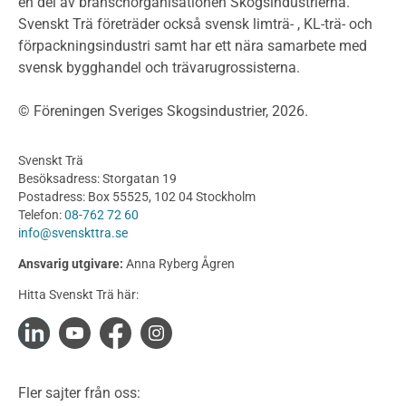
Projektering av trähus - generellt
en del av branschorganisationen Skogsindustrierna.
Byggsystem
Svenskt Trä företräder också svensk limträ- , KL-trä- och
förpackningsindustri samt har ett nära samarbete med
Fasadsystem i skivmaterial
svensk bygghandel och trävarugrossisterna.
Bullerskärmar och andra utomhuskonstruktioner
Träbroar
© Föreningen Sveriges Skogsindustrier, 2026.
Byggnation och utförande
Planering
Svenskt Trä
Utförande
Besöksadress: Storgatan 19
Produkter
Postadress: Box 55525, 102 04 Stockholm
Telefon:
08-762 72 60
Konstruktionsvirke
info@svenskttra.se
Konstruktionsvirke Behandlat
Ansvarig utgivare:
Anna Ryberg Ågren
Konstruktionsvirke Obehandlat
Hitta Svenskt Trä här:
Konstruktionsvirke Fingerskarvat
Konstruktionsvirke Fingerskarvat Obehandlat
Limträ
Limträ Obehandlat
Fler sajter från oss:
Fanerträ