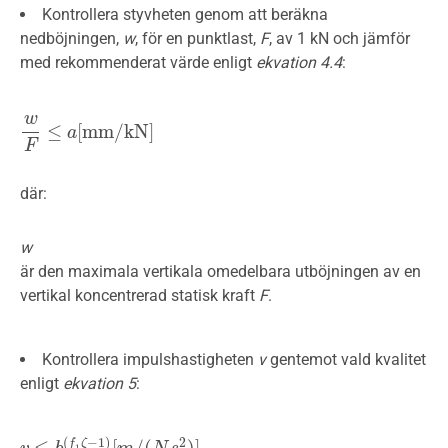
Kontrollera styvheten genom att beräkna
nedböjningen,
w
, för en punktlast,
F
, av 1 kN och jämför
med rekommenderat värde enligt
ekvation 4.4
:
w
≤
[
m
m
/
k
N
]
w
F
≤
a
[
m
a
m
/
k
N
]
F
där:
w
är den maximala vertikala omedelbara utböjningen av en
vertikal koncentrerad statisk kraft
F
.
Kontrollera impulshastigheten
v
gentemot vald kvalitet
enligt
ekvation 5
:
(
−
1
)
2
≤
[
/
(
)
]
f
ζ
1