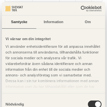
70
× 220
C24
7,83
8,44
9,40
45
× 120
C14
3,61
3,84
4,02
Samtycke
Information
Om
145
C14
4,34
4,53
4,78
Vi värnar om din integritet
170
C14
5,02
5,23
5,57
Vi använder enhetsidentifierare för att anpassa innehållet
195
C14
5,67
5,94
6,37
och annonserna till användarna, tillhandahålla funktioner
för sociala medier och analysera vår trafik. Vi
220
C14
6,32
6,66
7,20
vidarebefordrar även sådana identifierare och annan
information från din enhet till de sociala medier och
245
C14
6,97
7,38
8,04
annons- och analysföretag som vi samarbetar med.
Dessa kan i sin tur kombinera informationen med annan
70
× 220
C14
7,00
7,44
8,15
information som du har tillhandahållit eller som de har
samlat in när du har använt deras tjänster. Läs mer om
Observera
vår
integritetspolicy
och
kakpolicy
.
Konstruktionsvirke med större längd än 5 400 mm är ofta
Samtyckesval
Nödvändig
fingerskarvat.