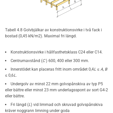
Tabell 4.8 Golvbjälkar av konstruktionsvirke i två fack i
bostad (0,45 kN/m2). Maximal fri längd.
Konstruktionsvirke i hållfasthetsklass C24 eller C14.
Centrumavstånd (
C
) 600, 400 eller 300 mm.
Innerstödet kan placeras fritt inom området 0,4
L
≤
A
,
B
≤ 0,6
L
.
Undergolv av minst 22 mm golvspånskiva av typ P5
eller bättre eller minst 23 mm underlagsspont av sort G4-2
eller bättre.
Fri längd (
L
) vid limmad och skruvad golvspånskiva
kräver noggrann limning under goda