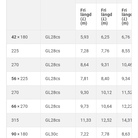
Fri
Fri
Fri
längd
längd
längd
(
L
)
(
L
)
(
L
)
(m)
(m)
(m)
42
× 180
GL28cs
5,93
6,25
6,76
225
GL28cs
7,28
7,76
8,55
270
GL28cs
8,64
9,31
10,46
56
× 225
GL28cs
7,81
8,40
9,34
270
GL28cs
9,30
10,12
11,52
66
× 270
GL28cs
9,73
10,64
12,22
315
GL28cs
11,33
12,52
14,31
90
× 180
GL30c
7,22
7,78
8,63