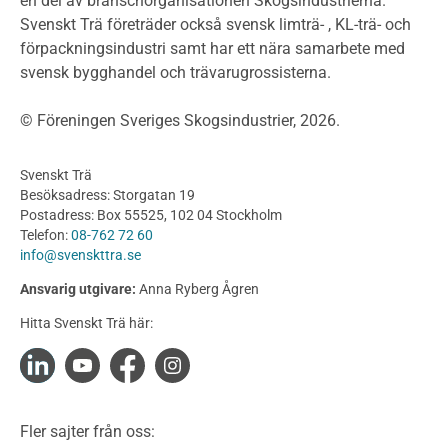
en del av branschorganisationen Skogsindustrierna.
Byggsystem
Svenskt Trä företräder också svensk limträ- , KL-trä- och
förpackningsindustri samt har ett nära samarbete med
Fasadsystem i skivmaterial
svensk bygghandel och trävarugrossisterna.
Bullerskärmar och andra utomhuskonstruktioner
Träbroar
© Föreningen Sveriges Skogsindustrier, 2026.
Byggnation och utförande
Planering
Svenskt Trä
Utförande
Besöksadress: Storgatan 19
Produkter
Postadress: Box 55525, 102 04 Stockholm
Telefon:
08-762 72 60
Konstruktionsvirke
info@svenskttra.se
Konstruktionsvirke Behandlat
Ansvarig utgivare:
Anna Ryberg Ågren
Konstruktionsvirke Obehandlat
Hitta Svenskt Trä här:
Konstruktionsvirke Fingerskarvat
Konstruktionsvirke Fingerskarvat Obehandlat
Limträ
Limträ Obehandlat
Fler sajter från oss:
Fanerträ