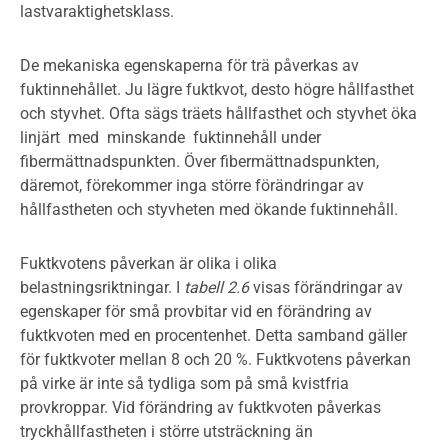
lastvaraktighetsklass.
De mekaniska egenskaperna för trä påverkas av
fuktinnehållet. Ju lägre fuktkvot, desto högre hållfasthet
och styvhet. Ofta sägs träets hållfasthet och styvhet öka
linjärt med minskande fuktinnehåll under
fibermättnadspunkten. Över fibermättnadspunkten,
däremot, förekommer inga större förändringar av
hållfastheten och styvheten med ökande fuktinnehåll.
Fuktkvotens påverkan är olika i olika
belastningsriktningar. I
tabell 2.6
visas förändringar av
egenskaper för små provbitar vid en förändring av
fuktkvoten med en procentenhet. Detta samband gäller
för fuktkvoter mellan 8 och 20 %. Fuktkvotens påverkan
på virke är inte så tydliga som på små kvistfria
provkroppar. Vid förändring av fuktkvoten påverkas
tryckhållfastheten i större utsträckning än