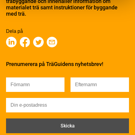
träbyggande och innehåller information om
Barrträdets uppbyggnad
materialet trä samt instruktioner för byggande
med trä.
Träets egenskaper och kvalitet
Sågverksprocessen
Träbaserade produkter
Dela på
Kemisk behandling
Fakta om Limträ
Byggfysik
Fukt
Prenumerera på TräGuidens nyhetsbrev!
Värmeisolering och lufttäthet
Ljud
Brandsäkerhet
Brandsäkerhet
Byggnadsklasser och verksamhetsklasser
Brandförlopp i byggnader
Brandtekniska funktionskrav
Brandklasser för material och konstruktioner
Träkonstruktioners brandmotstånd