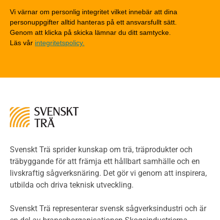
Detaljlösningar
Vi värnar om personlig integritet vilket innebär att dina
Träytors brandegenskaper
personuppgifter alltid hanteras på ett ansvarsfullt sätt.
Tekniska byten med sprinkler
Genom att klicka på skicka lämnar du ditt samtycke.
Läs vår
integritetspolicy.
Riskvärdering i flervåningsbostadshus
Brandstandarder
Brandstatistik för flervåningsträhus
Kontroll av utförande
Miljö
Miljöeffekter
LCA
Miljöpolitik och miljömål
Miljödeklarationer och märkning
Svenskt Trä sprider kunskap om trä, träprodukter och
Termer och förkortningar
träbyggande för att främja ett hållbart samhälle och en
livskraftig sågverksnäring. Det gör vi genom att inspirera,
Planering
utbilda och driva teknisk utveckling.
Planera ett träbygge
Klimatkalkylator hallar
Svenskt Trä representerar svensk sågverksindustri och är
Projektering av trähus - generellt