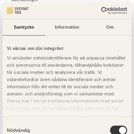
Tryckhållfasthet vinkelrätt mot
5,0
fiberriktningen
Samtycke
Information
Om
Böjhållfasthet parallellt med
4,0
fiberriktningen
Vi värnar om din integritet
Draghållfasthet parallellt med
2,5
fiberriktningen
Vi använder enhetsidentifierare för att anpassa innehållet
och annonserna till användarna, tillhandahålla funktioner
Draghållfasthet vinkelrätt mot
2,0
fiberriktningen
för sociala medier och analysera vår trafik. Vi
vidarebefordrar även sådana identifierare och annan
Skjuvhållfasthet parallellt med
3,0
information från din enhet till de sociala medier och
fiberriktningen
annons- och analysföretag som vi samarbetar med.
Dessa kan i sin tur kombinera informationen med annan
Elasticitetsmodul parallellt med
1,5
fiberriktningen
information som du har tillhandahållit eller som de har
samlat in när du har använt deras tjänster. Läs mer om
vår
integritetspolicy
och
kakpolicy
.
Samtyckesval
Nödvändig